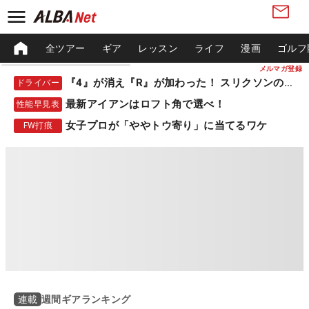
全ツアー
ギア
レッスン
ライフ
漫画
ゴルフ
メルマガ登録
『4』が消え『R』が加わった！ スリクソンの新作
ドライバー
最新アイアンはロフト角で選べ！
性能早見表
女子プロが「ややトウ寄り」に当てるワケ
FW打痕
週間ギアランキング
連載