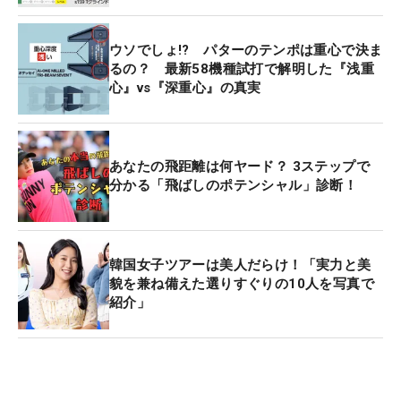
ウソでしょ!? パターのテンポは重心で決ま
るの？ 最新58機種試打で解明した『浅重
心』vs『深重心』の真実
あなたの飛距離は何ヤード？ 3ステップで
分かる「飛ばしのポテンシャル」診断！
韓国女子ツアーは美人だらけ！「実力と美
貌を兼ね備えた選りすぐりの10人を写真で
紹介」