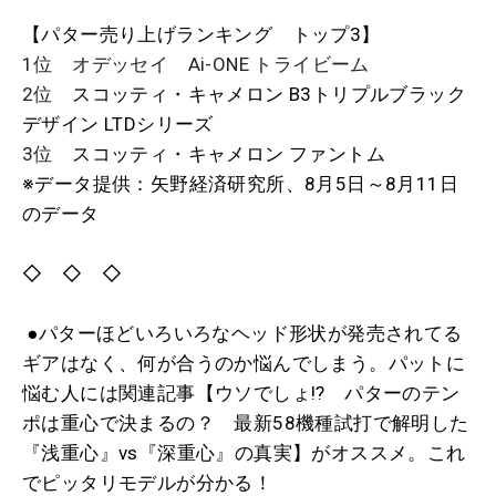
【パター売り上げランキング トップ3】
1位 オデッセイ Ai-ONE トライビーム
2位
スコッティ・キャメロン B3トリプルブラック
デザイン LTDシリーズ
3位
スコッティ・キャメロン ファントム
※データ提供：矢野経済研究所、8月5日～8月11日
のデータ
◇ ◇ ◇
●パターほどいろいろなヘッド形状が発売されてる
ギアはなく、何が合うのか悩んでしまう。パットに
悩む人には関連記事【ウソでしょ!? パターのテン
ポは重心で決まるの？ 最新58機種試打で解明した
『浅重心』vs『深重心』の真実】がオススメ。これ
でピッタリモデルが分かる！