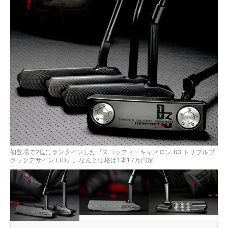
初登場で2位にランクインした『スコッティ・キャメロン B3 トリプルブ
ラックデザイン LTD』。なんと価格は1本17万円超