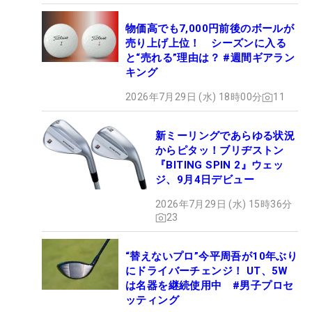
物価高でも7,000円前後のボールが
売り上げ上位！ シーズンに入る
と“売れる”理由は？ #週間ギアラン
キング
2026年7月29日 (水) 18時00分
11
新ミーリングであらゆる状況
からピタッ！ブリヂストン
『BITING SPIN 2』ウェッ
ジ、9月4日デビュー
2026年7月29日 (水) 15時36分
23
“替えないプロ”今平周吾が10年ぶり
にドライバーチェンジ！ UT、5W
は名器を継続使用中 #男子プロセ
ッティング