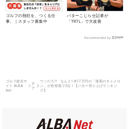
ゴルフの熱狂を、つくる仕
パターこじらせ記者が
事。｜スタッフ募集中
「TRTL」で大改善
Recommended by
ゴルフ総合サ
ウソだろ!? なんと1本17万円の「漆黒のキャメロ
ギ
イト ALBA
ン」が初登場で2位！【パター売り上げランキン
ア
Net
グ】