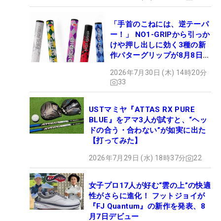
「手首のこねには、逆テーパ
ー！」 NO1-GRIPから引っか
けや押し出しに効く3種の新
作パターグリップが8月8日デ
ビュー
2026年7月30日 (木) 14時20分
33
USTマミヤ『ATTAS RX PURE
BLUE』をアマ3人が試すと、“ヘッ
ドの合う・合わない”が如実に出た
【打ってみた】
2026年7月29日 (水) 18時37分
22
女子プロ17人が好む“雲の上”の快適
性がさらに進化！ フットジョイが
『FJ Quantum』の新作を発表、8
月7日デビュー