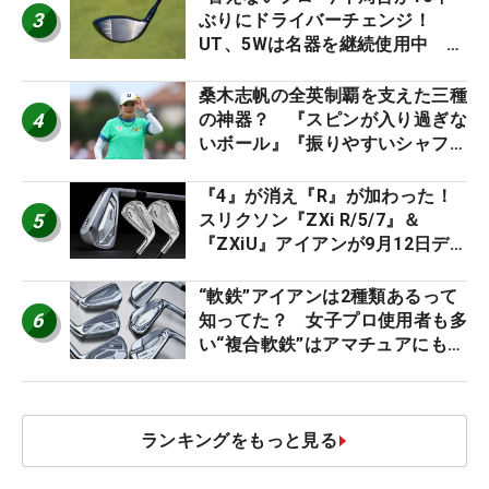
3
ぶりにドライバーチェンジ！
UT、5Wは名器を継続使用中 #
男子プロセッティング
桑木志帆の全英制覇を支えた三種
4
の神器？ 『スピンが入り過ぎな
いボール』『振りやすいシャフ
ト』『真っすぐ飛ぶドライバ
ー』 #女子プロセッティング
『4』が消え『R』が加わった！
5
スリクソン『ZXi R/5/7』＆
『ZXiU』アイアンが9月12日デ
ビュー
“軟鉄”アイアンは2種類あるって
6
知ってた？ 女子プロ使用者も多
い“複合軟鉄”はアマチュアにもオ
ススメ！
ランキングをもっと見る