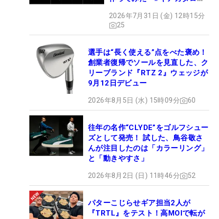
2026
2026年7月31日 (金) 12時15分
25
選手は“長く使える”点をべた褒め！
創業者復帰でソールを見直した、ク
リーブランド『RTZ 2』ウェッジが
9月12日デビュー
2026年8月5日 (水) 15時09分
60
往年の名作“CLYDE”をゴルフシュー
ズとして発売！ 試した、鳥谷敬さ
んが注目したのは「カラーリング」
と「動きやすさ」
2026年8月2日 (日) 11時46分
52
パターこじらせギア担当2人が
『TRTL』をテスト！高MOIで転が