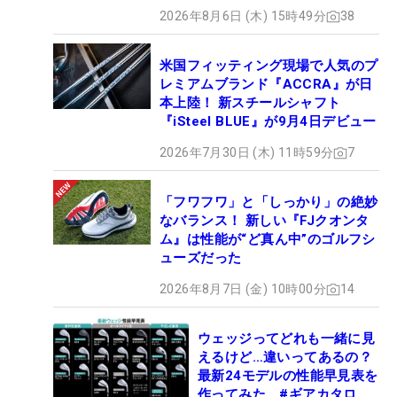
2026年8月6日 (木) 15時49分
38
米国フィッティング現場で人気のプ
レミアムブランド『ACCRA』が日
本上陸！ 新スチールシャフト
『iSteel BLUE』が9月4日デビュー
2026年7月30日 (木) 11時59分
7
「フワフワ」と「しっかり」の絶妙
なバランス！ 新しい『FJクオンタ
ム』は性能が“ど真ん中”のゴルフシ
ューズだった
2026年8月7日 (金) 10時00分
14
ウェッジってどれも一緒に見
えるけど…違いってあるの？
最新24モデルの性能早見表を
作ってみた #ギアカタログ