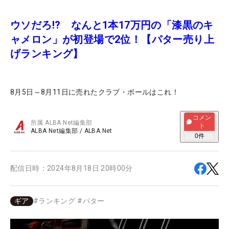
ウソだろ!? なんと1本17万円の「漆黒のキ
ャメロン」が初登場で2位！【パター売り上
げランキング】
8月5日～8月11日に売れたクラブ・ボールはこれ！
コメン
所属
ALBA Net編集部
ト
ALBA Net編集部
/
ALBA Net
0
件
配信日時：
2024年8月18日 20時00分
ギア
#
ランキング
#
パター