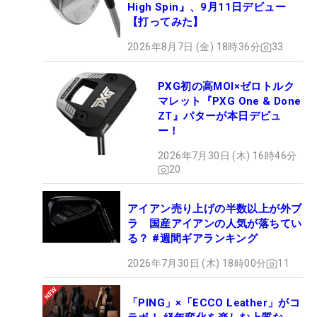
High Spin』、9月11日デビュー
【打ってみた】
2026年8月7日 (金) 18時36分
33
PXG初の高MOI×ゼロトルク
マレット『PXG One & Done
ZT』パターが本日デビュ
ー！
2026年7月30日 (木) 16時46分
20
アイアン売り上げの半数以上が外ブ
ラ 国産アイアンの人気が落ちてい
る？ #週間ギアランキング
2026年7月30日 (木) 18時00分
11
「PING」×「ECCO Leather」がコ