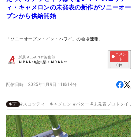
ィ・キャメロンの未発表の新作がソニーオー
プンから供給開始
「ソニーオープン・イン・ハワイ」の会場速報。
コメン
所属
ALBA Net編集部
ト
ALBA Net編集部
/
ALBA Net
0
件
配信日時：
2025年1月9日 11時14分
ギア
#
スコッティ・キャメロン
#
パター
#
未発表プロトタイプ