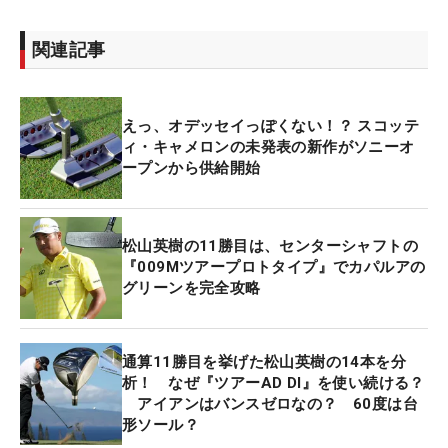
関連記事
えっ、オデッセイっぽくない！？ スコッテ
ィ・キャメロンの未発表の新作がソニーオ
ープンから供給開始
松山英樹の11勝目は、センターシャフトの
『009Mツアープロトタイプ』でカパルアの
グリーンを完全攻略
通算11勝目を挙げた松山英樹の14本を分
析！ なぜ『ツアーAD DI』を使い続ける？
アイアンはバンスゼロなの？ 60度は台
形ソール？