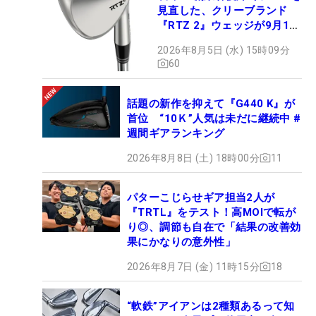
見直した、クリーブランド
『RTZ 2』ウェッジが9月12
日デビュー
2026年8月5日 (水) 15時09分
60
話題の新作を抑えて『G440 K』が
首位 “10Ｋ”人気は未だに継続中 #
週間ギアランキング
2026年8月8日 (土) 18時00分
11
パターこじらせギア担当2人が
『TRTL』をテスト！高MOIで転が
り◎、調節も自在で「結果の改善効
果にかなりの意外性」
2026年8月7日 (金) 11時15分
18
“軟鉄”アイアンは2種類あるって知