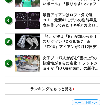
いボール』『振りやすいシャフ
ト』『真っすぐ飛ぶドライバ
ー』 #女子プロセッティング
最新アイアンはロフト角で選
4
べ！ 最新41モデルの性能早見
表を作ってみた！#ギアカタログ
2026
『4』が消え『R』が加わった！
5
スリクソン『ZXi R/5/7』＆
『ZXiU』アイアンが9月12日デ
ビュー
女子プロ17人が好む“雲の上”の
6
快適性がさらに進化！ フットジ
ョイが『FJ Quantum』の新作を
発表、8月7日デビュー
ランキングをもっと見る
ページ上部へ