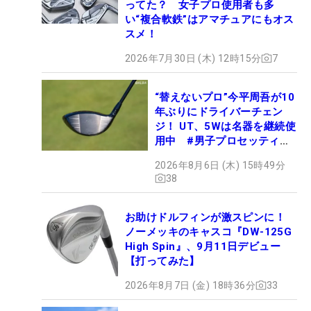
ってた？ 女子プロ使用者も多
い“複合軟鉄”はアマチュアにもオス
スメ！
2026年7月30日 (木) 12時15分
7
“替えないプロ”今平周吾が10
年ぶりにドライバーチェン
ジ！ UT、5Wは名器を継続使
用中 #男子プロセッティン
グ
2026年8月6日 (木) 15時49分
38
お助けドルフィンが激スピンに！
ノーメッキのキャスコ『DW-125G
High Spin』、9月11日デビュー
【打ってみた】
2026年8月7日 (金) 18時36分
33