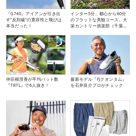
『G740』アイアンが引き出
インター5分、都心から60分
す“反則級”の寛容性と飛びは
のフラットな美観コース。大
本当だった！
栄カントリー俱楽部（千葉
県）
仲宗根澄香が平均パット数
最新モデル『FJクオンタム』
『TRTL』で6人抜き！
を石井良介プロがチェック