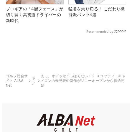
プロギアの「4層フェース」が
猛暑を乗り切る！ こだわり機
切り開く高初速ドライバーの
能派パンツ4選
新時代
Recommended by
ゴルフ総合サ
えっ、オデッセイっぽくない！？ スコッティ・キャ
ギ
イト ALBA
メロンの未発表の新作がソニーオープンから供給開
ア
Net
始