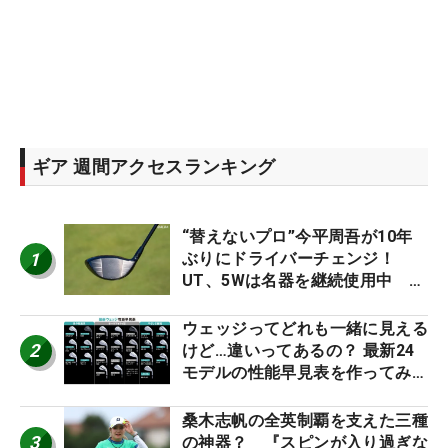
ギア 週間アクセスランキング
“替えないプロ”今平周吾が10年
1
ぶりにドライバーチェンジ！
UT、5Wは名器を継続使用中 #
男子プロセッティング
ウェッジってどれも一緒に見える
2
けど…違いってあるの？ 最新24
モデルの性能早見表を作ってみ
た #ギアカタログ2026
桑木志帆の全英制覇を支えた三種
3
の神器？ 『スピンが入り過ぎな