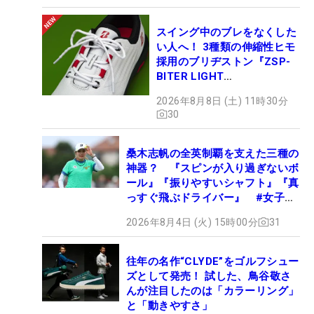
スイング中のブレをなくした
い人へ！ 3種類の伸縮性ヒモ
採用のブリヂストン『ZSP-
BITER LIGHT
MAGICLACE』、8月8日デビ
2026年8月8日 (土) 11時30分
ュー
30
桑木志帆の全英制覇を支えた三種の
神器？ 『スピンが入り過ぎないボ
ール』『振りやすいシャフト』『真
っすぐ飛ぶドライバー』 #女子プ
ロセッティング
2026年8月4日 (火) 15時00分
31
往年の名作“CLYDE”をゴルフシュー
ズとして発売！ 試した、鳥谷敬さ
んが注目したのは「カラーリング」
と「動きやすさ」