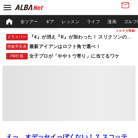
全ツアー
ギア
レッスン
ライフ
漫画
ゴルフ
メルマガ登録
『4』が消え『R』が加わった！ スリクソンの新作
ドライバー
最新アイアンはロフト角で選べ！
性能早見表
女子プロが「ややトウ寄り」に当てるワケ
FW打痕
えっ、オデッセイっぽくない！？ スコッテ