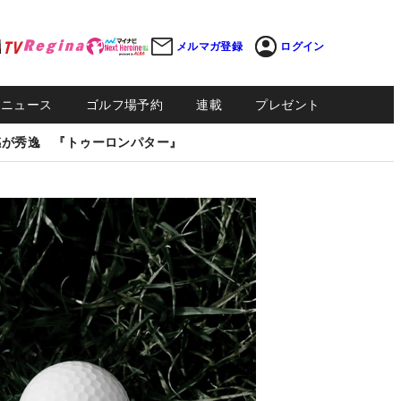
メルマガ登録
ログイン
Sニュース
ゴルフ場予約
連載
プレゼント
感が秀逸 『トゥーロンパター』