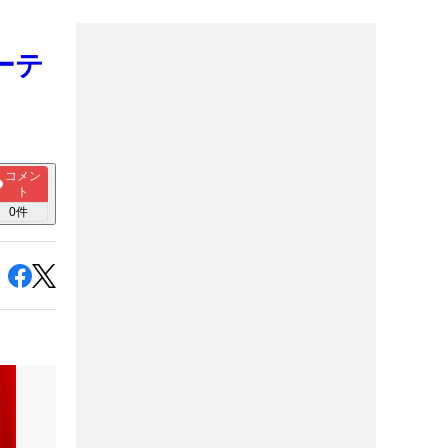
ーテ
コメン
ト
0
件