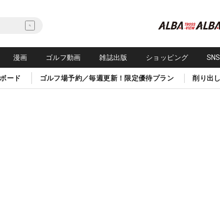
漫画
ゴルフ動画
雑誌出版
ショッピング
SN
ボード
ゴルフ場予約／毎週更新！限定優待プラン
削り出