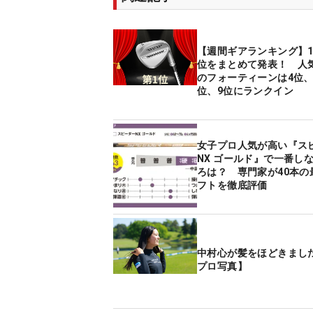
【週間ギアランキング】1
位をまとめて発表！ 人
のフォーティーンは4位、
位、9位にランクイン
女子プロ人気が高い『ス
NX ゴールド』で一番し
ろは？ 専門家が40本の
フトを徹底評価
中村心が髪をほどきまし
プロ写真】