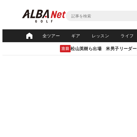
全ツアー
ギア
レッスン
ライフ
松山英樹ら出場 米男子リーダー
注目