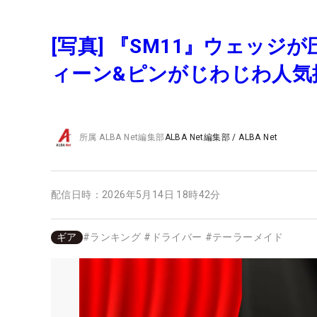
[写真] 『SM11』ウェッ
ィーン&ピンがじわじわ人気
所属
ALBA Net編集部
ALBA Net編集部
/
ALBA Net
配信日時：
2026年5月14日 18時42分
ギア
#
ランキング
#
ドライバー
#
テーラーメイド