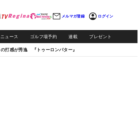
メルマガ登録
ログイン
Sニュース
ゴルフ場予約
連載
プレゼント
しの打感が秀逸 『トゥーロンパター』