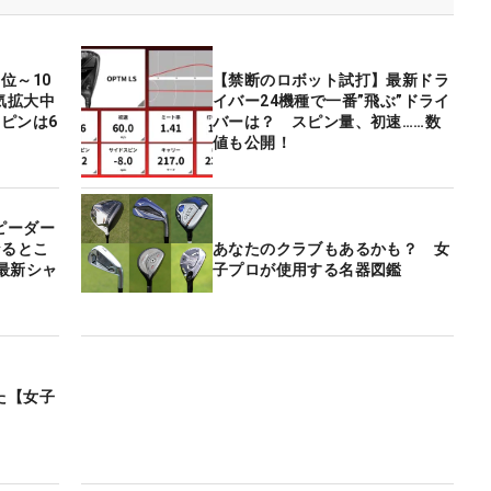
位～10
【禁断のロボット試打】最新ドラ
気拡大中
イバー24機種で一番”飛ぶ”ドライ
ピンは6
バーは？ スピン量、初速……数
値も公開！
ピーダー
なるとこ
あなたのクラブもあるかも？ 女
最新シャ
子プロが使用する名器図鑑
た【女子