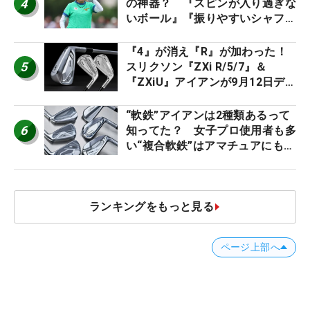
4
の神器？ 『スピンが入り過ぎな
いボール』『振りやすいシャフ
ト』『真っすぐ飛ぶドライバ
ー』 #女子プロセッティング
『4』が消え『R』が加わった！
5
スリクソン『ZXi R/5/7』＆
『ZXiU』アイアンが9月12日デ
ビュー
“軟鉄”アイアンは2種類あるって
6
知ってた？ 女子プロ使用者も多
い“複合軟鉄”はアマチュアにもオ
ススメ！
ランキングをもっと見る
ページ上部へ