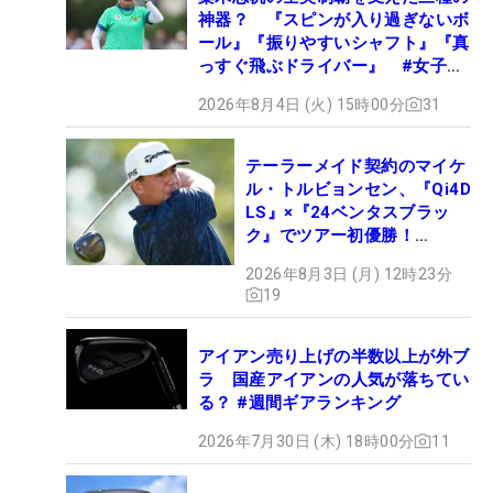
神器？ 『スピンが入り過ぎないボ
ール』『振りやすいシャフト』『真
っすぐ飛ぶドライバー』 #女子プ
ロセッティング
2026年8月4日 (火) 15時00分
31
テーラーメイド契約のマイケ
ル・トルビョンセン、『Qi4D
LS』×『24ベンタスブラッ
ク』でツアー初優勝！
【WITB】
2026年8月3日 (月) 12時23分
19
アイアン売り上げの半数以上が外ブ
ラ 国産アイアンの人気が落ちてい
る？ #週間ギアランキング
2026年7月30日 (木) 18時00分
11