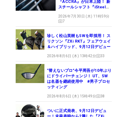
『ACCRA』が日本上陸！ 新
スチールシャフト『iSteel
BLUE』が9月4日デビュー
2026年7月30日 (木) 11時59分
7
珍しく松山英樹も5Wを即採用！ ス
リクソン『ZXi RKT』フェアウェイ
＆ハイブリッド、9月12日デビュー
2026年8月6日 (木) 13時42分
33
“替えないプロ”今平周吾が10年ぶり
にドライバーチェンジ！ UT、5W
は名器を継続使用中 #男子プロセ
ッティング
2026年8月6日 (木) 15時49分
38
ついに正式発表、9月12日デビュ
ー！未発表時から2勝した『ZXi