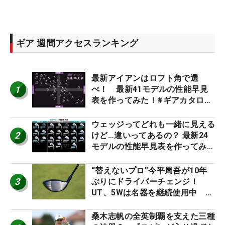
ギア 週間アクセスランキング
最新アイアンはロフト角で選
1
べ！ 最新41モデルの性能早見
表を作ってみた！#ギアカタログ
2026
ウェッジってどれも一緒に見える
2
けど…違いってあるの？ 最新24
モデルの性能早見表を作ってみ
た #ギアカタログ2026
“替えないプロ”今平周吾が10年
3
ぶりにドライバーチェンジ！
UT、5Wは名器を継続使用中 #
男子プロセッティング
桑木志帆の全英制覇を支えた三種