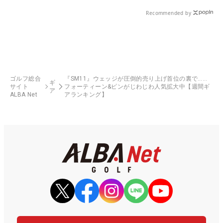
る！！
Recommended by
ゴルフ総合
『SM11』ウェッジが圧倒的売り上げ首位の裏で……
ギ
サイト
フォーティーン&ピンがじわじわ人気拡大中【週間ギ
ア
ALBA Net
アランキング】