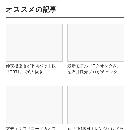
オススメの記事
仲宗根澄香が平均パット数
最新モデル『FJクオンタム』
『TRTL』で6人抜き！
を石井良介プロがチェック
アディダス『コードカオス
新『TENSEIオレンジ』はドラ