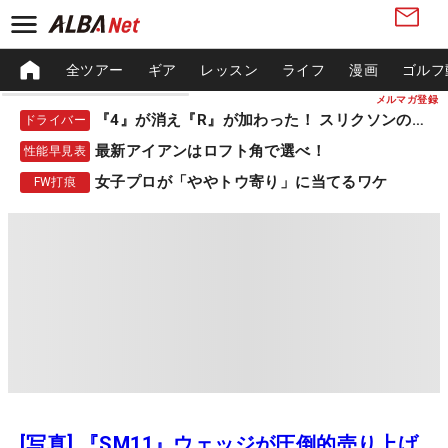
全ツアー
ギア
レッスン
ライフ
漫画
ゴルフ
メルマガ登録
『4』が消え『R』が加わった！ スリクソンの新作
ドライバー
最新アイアンはロフト角で選べ！
性能早見表
女子プロが「ややトウ寄り」に当てるワケ
FW打痕
[写真] 『SM11』ウェッジが圧倒的売り上げ