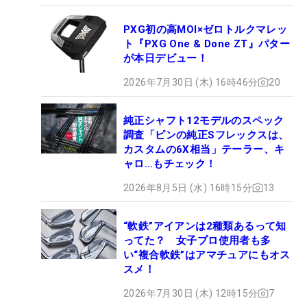
PXG初の高MOI×ゼロトルクマレッ
ト『PXG One & Done ZT』パター
が本日デビュー！
2026年7月30日 (木) 16時46分
20
純正シャフト12モデルのスペック
調査「ピンの純正Sフレックスは、
カスタムの6X相当」テーラー、キ
ャロ…もチェック！
2026年8月5日 (水) 16時15分
13
“軟鉄”アイアンは2種類あるって知
ってた？ 女子プロ使用者も多
い“複合軟鉄”はアマチュアにもオス
スメ！
2026年7月30日 (木) 12時15分
7