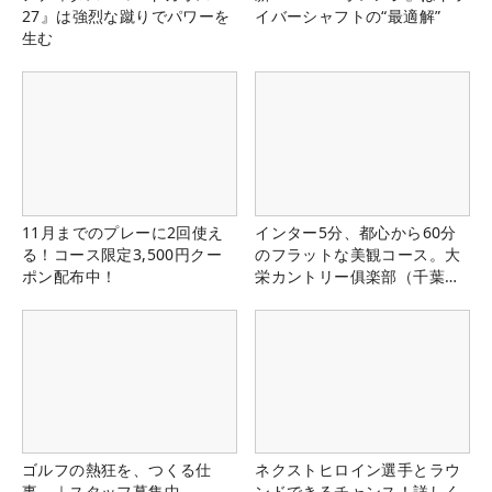
27』は強烈な蹴りでパワーを
イバーシャフトの“最適解”
生む
11月までのプレーに2回使え
インター5分、都心から60分
る！コース限定3,500円クー
のフラットな美観コース。大
ポン配布中！
栄カントリー俱楽部（千葉
県）
ゴルフの熱狂を、つくる仕
ネクストヒロイン選手とラウ
事。｜スタッフ募集中
ンドできるチャンス！詳しく