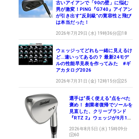
古いアイアンで「90の壁」に悩む
男が激変！PING『G740』アイアン
が引き出す“反則級”の寛容性と飛び
は本当だった！
2026年7月29日 (水) 19時36分
18
ウェッジってどれも一緒に見えるけ
ど…違いってあるの？ 最新24モデ
ルの性能早見表を作ってみた #ギ
アカタログ2026
2026年7月31日 (金) 12時15分
25
選手は“長く使える”点をべた
褒め！ 創業者復帰でソールを
見直した、クリーブランド
『RTZ 2』ウェッジが9月12
日デビュー
2026年8月5日 (水) 15時09分
60