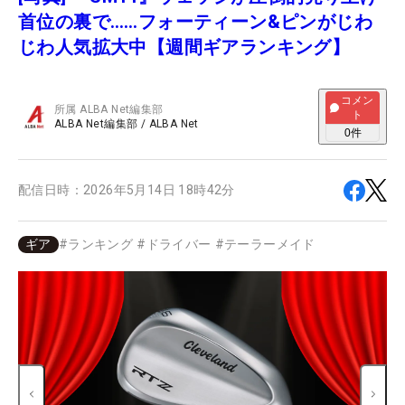
首位の裏で……フォーティーン&ピンがじわ
じわ人気拡大中【週間ギアランキング】
コメン
所属
ALBA Net編集部
ト
ALBA Net編集部
/
ALBA Net
0
件
配信日時：
2026年5月14日 18時42分
ギア
#
ランキング
#
ドライバー
#
テーラーメイド