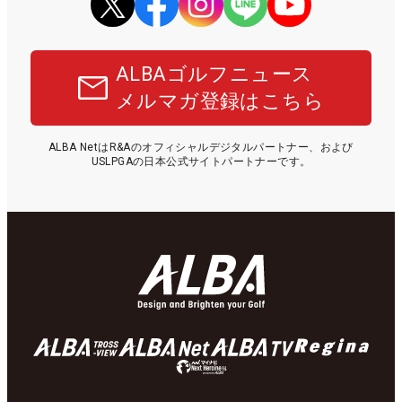
ALBAゴルフニュース
メルマガ登録はこちら
ALBA NetはR&Aのオフィシャルデジタルパートナー、および
USLPGAの日本公式サイトパートナーです。