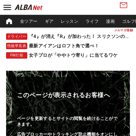
全ツアー
ギア
レッスン
ライフ
漫画
ゴルフ
メルマガ登録
『4』が消え『R』が加わった！ スリクソンの新作
ドライバー
最新アイアンはロフト角で選べ！
性能早見表
女子プロが「ややトウ寄り」に当てるワケ
FW打痕
このページが表示されるお客様へ
ページを更新するとサイトの閲覧を続けることがで
きます。
広告ブロッカーやトラッキング防止機能をオンにし