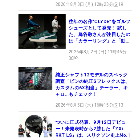
2026年8月3日 (月) 12時23分
19
往年の名作“CLYDE”をゴルフ
シューズとして発売！ 試し
た、鳥谷敬さんが注目したの
は「カラーリング」と「動き
やすさ」
2026年8月2日 (日) 11時46分
52
純正シャフト12モデルのスペック
調査「ピンの純正Sフレックスは、
カスタムの6X相当」テーラー、キ
ャロ…もチェック！
2026年8月5日 (水) 16時15分
13
ついに正式発表、9月12日デビュ
ー！未発表時から2勝した『ZXi
RKT LS』は、スリクソン史上No.1