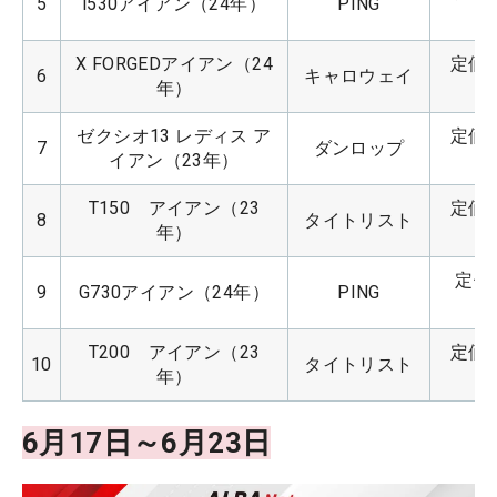
5
i530アイアン（24年）
PING
X FORGEDアイアン（24
定価：
6
キャロウェイ
年）
ゼクシオ13 レディス ア
定価：
7
ダンロップ
イアン（23年）
T150　アイアン（23
定価：
8
タイトリスト
年）
定価：
9
G730アイアン（24年）
PING
T200　アイアン（23
定価：
10
タイトリスト
年）
6月17日～6月23日