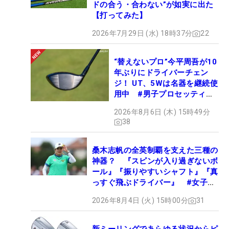
ドの合う・合わない”が如実に出た
【打ってみた】
2026年7月29日 (水) 18時37分
22
“替えないプロ”今平周吾が10
年ぶりにドライバーチェン
ジ！ UT、5Wは名器を継続使
用中 #男子プロセッティン
グ
2026年8月6日 (木) 15時49分
38
桑木志帆の全英制覇を支えた三種の
神器？ 『スピンが入り過ぎないボ
ール』『振りやすいシャフト』『真
っすぐ飛ぶドライバー』 #女子プ
ロセッティング
2026年8月4日 (火) 15時00分
31