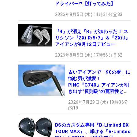
ドライバー!?【打ってみた】
2026年8月5日 (水) 11時31分
83
『4』が消え『R』が加わった！ ス
リクソン『ZXi R/5/7』＆『ZXiU』
アイアンが9月12日デビュー
2026年8月5日 (水) 17時56分
62
古いアイアンで「90の壁」に
悩む男が激変！
PING『G740』アイアンが引
き出す“反則級”の寛容性と飛
びは本当だった！
2026年7月29日 (水) 19時36分
18
BSのカスタム専用『B-Limited BX
TOUR MAX』、叩ける『B-Limited