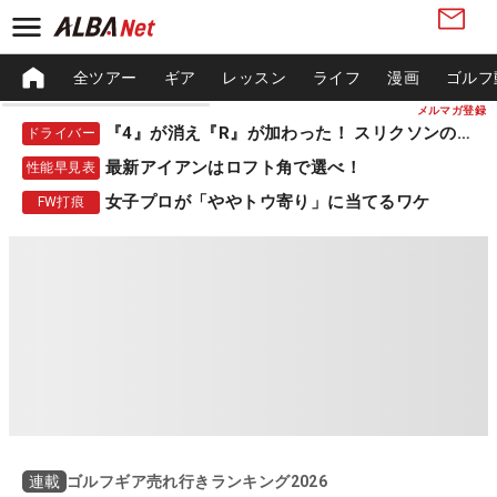
全ツアー
ギア
レッスン
ライフ
漫画
ゴルフ
メルマガ登録
『4』が消え『R』が加わった！ スリクソンの新作
ドライバー
最新アイアンはロフト角で選べ！
性能早見表
女子プロが「ややトウ寄り」に当てるワケ
FW打痕
ゴルフギア売れ行きランキング2026
連載