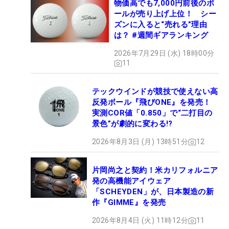
物価高でも7,000円前後のボ
ールが売り上げ上位！ シー
ズンに入ると“売れる”理由
は？ #週間ギアランキング
2026年7月29日 (水) 18時00分
11
テックウインドが競技で使えない高
反発ボール『飛びONE』を発売！
実測COR値「0.850」で“二打目の
景色”が劇的に変わる!?
2026年8月3日 (月) 13時51分
12
片岡尚之と契約！米カリフォルニア
発の高機能アイウェア
「SCHEYDEN」が、日本製造の新
作『GIMME』を発売
2026年8月4日 (火) 11時12分
11