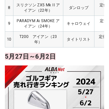
スリクソン ZX5 Mk II ア
定価：
8
ダンロップ
イアン（22年）
PARADYM Ai SMOKE ア
定価：
9
キャロウェイ
イアン（24年）
T200　アイアン（23
定価：
10
タイトリスト
年）
5月27日～6月2日