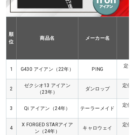
順
商品名
メーカー名
位
定価：
1
G430 アイアン（22年）
PING
ゼクシオ13 アイアン
定価：
2
ダンロップ
（23年）
定価：
3
Qi アイアン（24年）
テーラーメイド
X FORGED STARアイア
定価：
4
キャロウェイ
ン（24年）