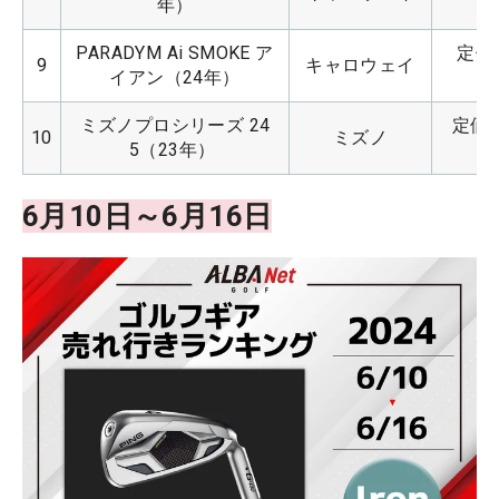
年）
PARADYM Ai SMOKE ア
定価：
9
キャロウェイ
イアン（24年）
ミズノプロシリーズ 24
定価：
10
ミズノ
5（23年） 
6月10日～6月16日