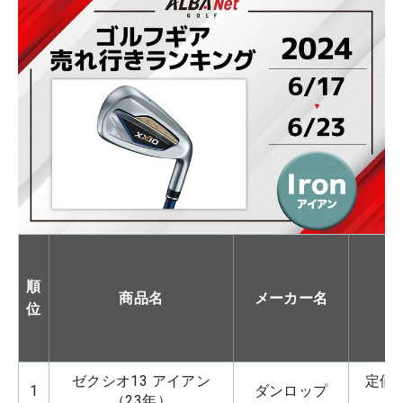
順
商品名
メーカー名
位
ゼクシオ13 アイアン
定価：
1
ダンロップ
（23年）