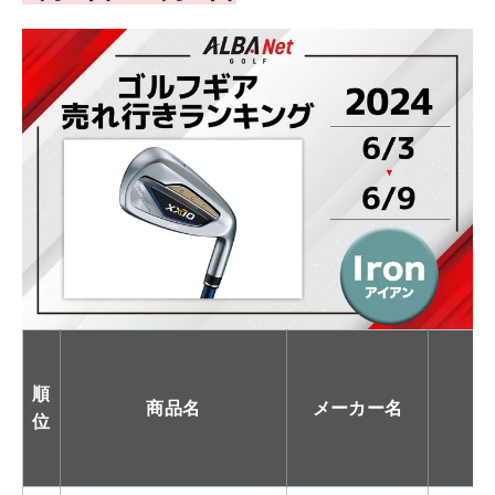
順
商品名
メーカー名
位