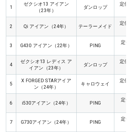
ゼクシオ13 アイアン
定価：
1
ダンロップ
（23年）
定価：
2
Qi アイアン（24年）
テーラーメイド
定価：
3
G430 アイアン（22年）
PING
ゼクシオ13 レディス ア
定価：
4
ダンロップ
イアン（23年）
X FORGED STARアイア
定価：
5
キャロウェイ
ン（24年）
定価：
6
i530アイアン（24年）
PING
定価：
7
G730アイアン（24年）
PING