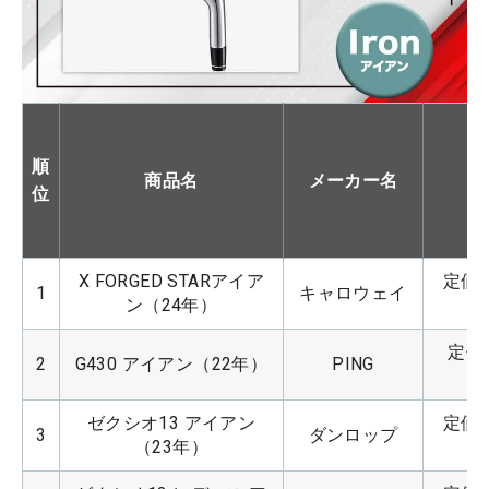
順
商品名
メーカー名
位
X FORGED STARアイア
定価：
1
キャロウェイ
ン（24年）
定価：
2
G430 アイアン（22年）
PING
ゼクシオ13 アイアン
定価：
3
ダンロップ
（23年）