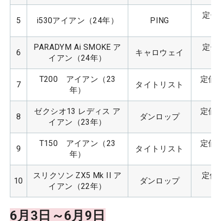
定価：
5
i530アイアン（24年）
PING
PARADYM Ai SMOKE ア
定価：
6
キャロウェイ
イアン（24年）
T200　アイアン（23
定価：
7
タイトリスト
年）
ゼクシオ13 レディス ア
定価：
8
ダンロップ
イアン（23年）
T150　アイアン（23
定価：
9
タイトリスト
年）
スリクソン ZX5 Mk II ア
定価：
10
ダンロップ
イアン（22年）
6月3日～6月9日