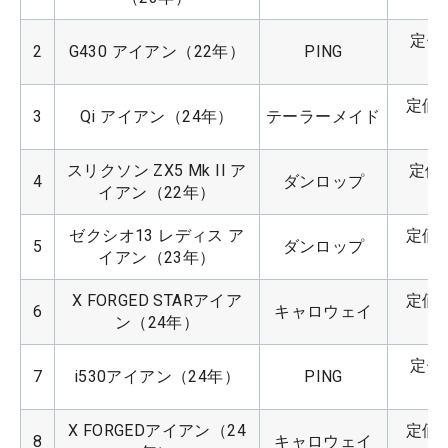
定価：
2
G430 アイアン（22年）
PING
定価：
3
Qi アイアン（24年）
テーラーメイド
スリクソン ZX5 Mk II ア
定価：
4
ダンロップ
イアン（22年）
ゼクシオ13 レディス ア
定価：
5
ダンロップ
イアン（23年）
X FORGED STARアイア
定価：
6
キャロウェイ
ン（24年）
定価：
7
i530アイアン（24年）
PING
X FORGEDアイアン（24
定価：
8
キャロウェイ