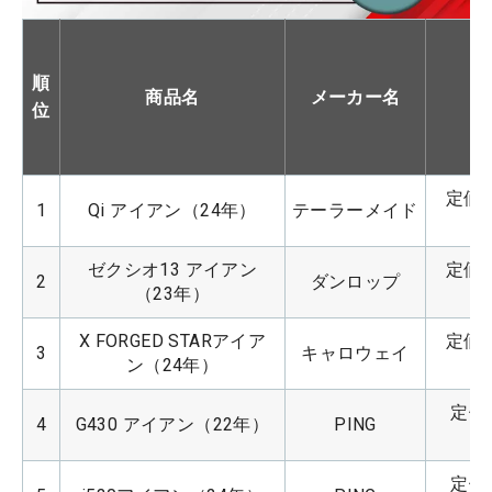
順
商品名
メーカー名
位
定価：
1
Qi アイアン（24年）
テーラーメイド
ゼクシオ13 アイアン
定価：
2
ダンロップ
（23年）
X FORGED STARアイア
定価：
3
キャロウェイ
ン（24年）
定価：
4
G430 アイアン（22年）
PING
定価：