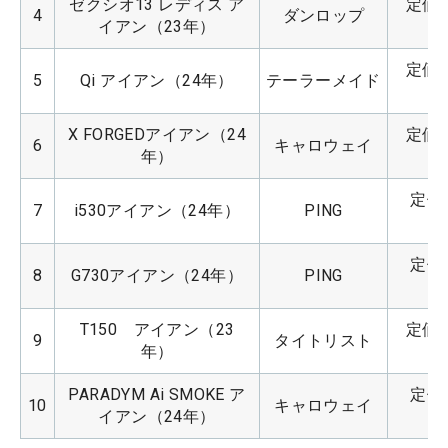
ゼクシオ13 レディス ア
定価：
4
ダンロップ
イアン（23年）
定価：
5
Qi アイアン（24年）
テーラーメイド
X FORGEDアイアン（24
定価：
6
キャロウェイ
年）
定価：
7
i530アイアン（24年）
PING
定価：
8
G730アイアン（24年）
PING
T150　アイアン（23
定価：
9
タイトリスト
年）
PARADYM Ai SMOKE ア
定価：
10
キャロウェイ
イアン（24年）