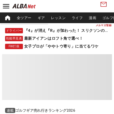
全ツアー
ギア
レッスン
ライフ
漫画
ゴルフ
メルマガ登録
『4』が消え『R』が加わった！ スリクソンの新作
ドライバー
最新アイアンはロフト角で選べ！
性能早見表
女子プロが「ややトウ寄り」に当てるワケ
FW打痕
ゴルフギア売れ行きランキング2026
連載