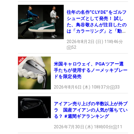
往年の名作“CLYDE”をゴルフ
シューズとして発売！ 試し
た、鳥谷敬さんが注目したの
は「カラーリング」と「動き
やすさ」
2026年8月2日 (日) 11時46分
52
米国キャロウェイ、PGAツアー選
手たちが使用するノーメッキブレー
ドを限定発売
2026年8月6日 (木) 10時37分
33
アイアン売り上げの半数以上が外ブ
ラ 国産アイアンの人気が落ちてい
る？ #週間ギアランキング
2026年7月30日 (木) 18時00分
11