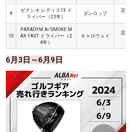
ゼクシオ レディス13 ド
定価：
9
ダンロップ
ライバー（23年）
PARADYM Ai SMOKE M
定価：
10
AX FAST ドライバー（2
キャロウェイ
4年）
6月3日～6月9日