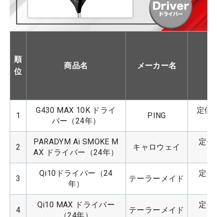
順
商品名
メーカー名
位
G430 MAX 10K ドライ
定価：
1
PING
バー（24年）
PARADYM Ai SMOKE M
定価：
2
キャロウェイ
AX ドライバー（24年）
Qi10ドライバー（24
定価：
3
テーラーメイド
年）
Qi10 MAX ドライバー
定価：
4
テーラーメイド
（24年）