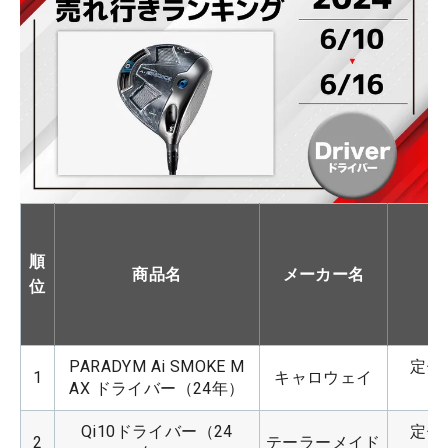
順
商品名
メーカー名
位
PARADYM Ai SMOKE M
定価：
1
キャロウェイ
AX ドライバー（24年）
Qi10ドライバー（24
定価：
2
テーラーメイド