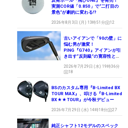
反発ボール『飛びONE』を発売！
実測COR値「0.850」で“二打目の
景色”が劇的に変わる!?
2026年8月3日 (月) 13時51分
12
古いアイアンで「90の壁」に
悩む男が激変！
PING『G740』アイアンが引
き出す“反則級”の寛容性と飛
びは本当だった！
2026年7月29日 (水) 19時36分
18
BSのカスタム専用『B-Limited BX
TOUR MAX』、叩ける『B-Limited
BX★★TOUR』が今秋デビュー
2026年7月29日 (水) 14時18分
27
純正シャフト12モデルのスペック