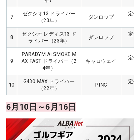
年）
ゼクシオ13 ドライバー
定価：
7
ダンロップ
（23年）
ゼクシオ レディス13 ド
定価：
8
ダンロップ
ライバー（23年）
PARADYM Ai SMOKE M
定価：
9
AX FAST ドライバー（2
キャロウェイ
4年）
G430 MAX ドライバー
定価：
10
PING
（22年）
6月10日～6月16日