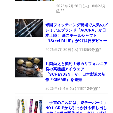
【WITB】
2026年7月28日 (火) 18時23分
22
米国フィッティング現場で人気のプ
レミアムブランド『ACCRA』が日
本上陸！ 新スチールシャフト
『iSteel BLUE』が9月4日デビュー
2026年7月30日 (木) 11時59分
7
片岡尚之と契約！米カリフォルニア
発の高機能アイウェア
「SCHEYDEN」が、日本製造の新
作『GIMME』を発売
2026年8月4日 (火) 11時12分
11
「手首のこねには、逆テーパー！」
NO1-GRIPから引っかけや押し出し