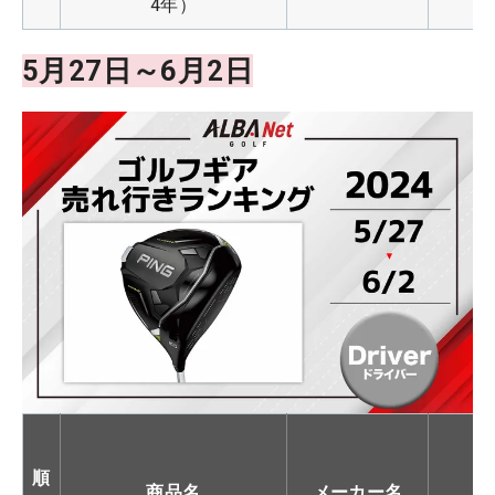
4年）
5月27日～6月2日
順
商品名
メーカー名