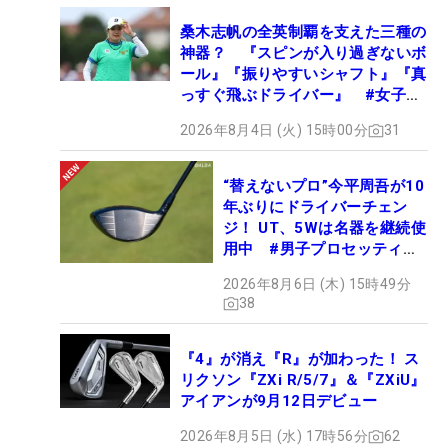
桑木志帆の全英制覇を支えた三種の
神器？ 『スピンが入り過ぎないボ
ール』『振りやすいシャフト』『真
っすぐ飛ぶドライバー』 #女子プ
ロセッティング
2026年8月4日 (火) 15時00分
31
“替えないプロ”今平周吾が10
年ぶりにドライバーチェン
ジ！ UT、5Wは名器を継続使
用中 #男子プロセッティン
グ
2026年8月6日 (木) 15時49分
38
『4』が消え『R』が加わった！ ス
リクソン『ZXi R/5/7』＆『ZXiU』
アイアンが9月12日デビュー
2026年8月5日 (水) 17時56分
62