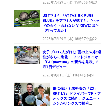
2026年7月29日 (水) 15時36分
23
USTマミヤ『ATTAS RX PURE
BLUE』をアマ3人が試すと、“ヘッ
ドの合う・合わない”が如実に出た
【打ってみた】
2026年7月29日 (水) 18時37分
22
女子プロ17人が好む“雲の上”の快適
性がさらに進化！ フットジョイが
『FJ Quantum』の新作を発表、8
月7日デビュー
2026年8月1日 (土) 11時41分
51
風に強い!? 未発表の『ZXi
RKT LS』ドライバーでR・フ
ォックスに続き、ジェニー・
シンがリンクスで勝利