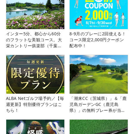
インター5分、都心から60分
8-9月のプレーに2回使える！
のフラットな美観コース。大
コース限定2,000円クーポン
栄カントリー俱楽部（千葉
配布中！
県）
ALBA Netゴルフ場予約／【毎
「潮来CC（茨城県）」＆「鹿
週更新】特別優待プランはこ
児島ガーデンGC（鹿児島
ちら！
県）」の無料プレー券が当た
る！！