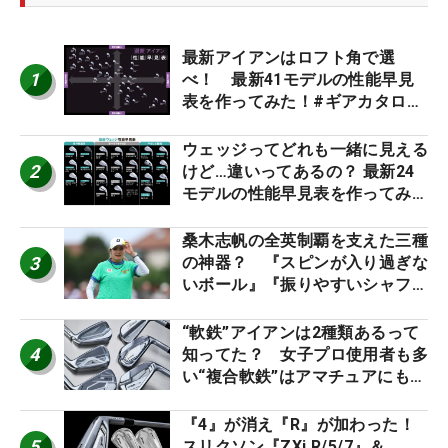
最新アイアンはロフト角で選
1
べ！ 最新41モデルの性能早見
表を作ってみた！#ギアカタログ
2026
ウェッジってどれも一緒に見える
2
けど…違いってあるの？ 最新24
モデルの性能早見表を作ってみ
た #ギアカタログ2026
桑木志帆の全英制覇を支えた三種
3
の神器？ 『スピンが入り過ぎな
いボール』『振りやすいシャフ
ト』『真っすぐ飛ぶドライバ
ー』 #女子プロセッティング
“軟鉄”アイアンは2種類あるって
4
知ってた？ 女子プロ使用者も多
い“複合軟鉄”はアマチュアにもオ
ススメ！
『4』が消え『R』が加わった！
5
スリクソン『ZXi R/5/7』＆