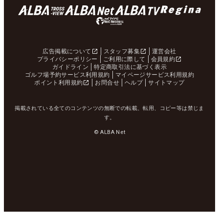
広告掲載について
スタッフ募集
運営会社
プライバシーポリシー
ご利用に際して
会員規約
ガイドライン
特定商取引法に基づく表示
ゴルフ場予約サービス利用規約
マイページサービス利用規約
ポイント利用規約
お問合せ
ヘルプ
サイトマップ
掲載されている全てのコンテンツの無断での転載、転用、コピー等は禁じま
す。
© ALBA Net