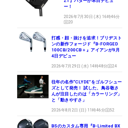
ZT』パターが本日デビュ
ー！
2026年7月30日 (木) 16時46分
20
打感・顔・抜けを追求！ブリヂスト
ンの新作フォージド『B-FORGED
100CB/200CB＋』アイアンが9月
4日デビュー
2026年7月29日 (水) 14時48分
24
往年の名作“CLYDE”をゴルフシュー
ズとして発売！ 試した、鳥谷敬さ
んが注目したのは「カラーリング」
と「動きやすさ」
2026年8月2日 (日) 11時46分
52
BSのカスタム専用『B-Limited BX