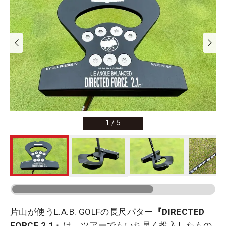
1
/
5
片山が使うL.A.B. GOLFの長尺パター
『DIRECTED
FORCE 2.1』
は、ツアーでもいち早く投入したもの