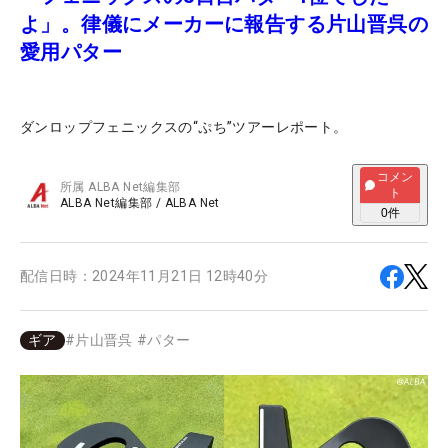
よ」。律儀にメーカーに報告する片山晋呉の
愛用パター
ダンロップフェニックスの“ぷち”ツアーレポート。
コメン
所属
ALBA Net編集部
ト
ALBA Net編集部
/
ALBA Net
0
件
配信日時：
2024年11月21日 12時40分
ギア
#
片山晋呉
#
パター