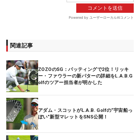
関連記事
ZOZOのSG：パッティングで2位！リッキ
ー・ファウラーの新パターの詳細をL.A.B.G
olfのツアー担当者が明かした
アダム・スコットがL.A.B. Golfの“宇宙船っ
ぽい”新型マレットをSNS公開！