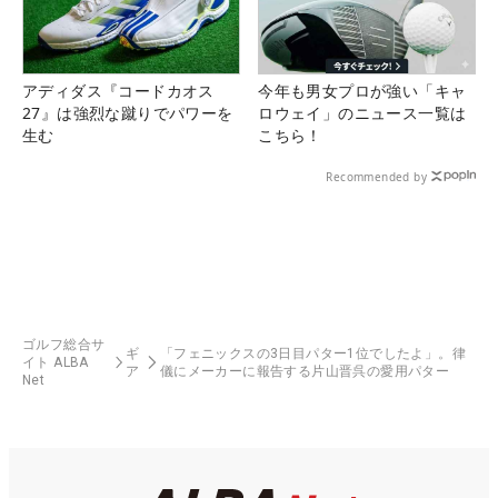
アディダス『コードカオス
今年も男女プロが強い「キャ
27』は強烈な蹴りでパワーを
ロウェイ」のニュース一覧は
生む
こちら！
Recommended by
ゴルフ総合サ
ギ
「フェニックスの3日目パター1位でしたよ」。律
イト ALBA
ア
儀にメーカーに報告する片山晋呉の愛用パター
Net