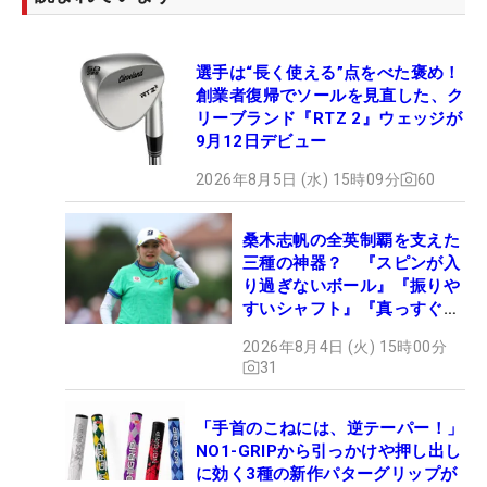
選手は“長く使える”点をべた褒め！
創業者復帰でソールを見直した、ク
リーブランド『RTZ 2』ウェッジが
9月12日デビュー
2026年8月5日 (水) 15時09分
60
桑木志帆の全英制覇を支えた
三種の神器？ 『スピンが入
り過ぎないボール』『振りや
すいシャフト』『真っすぐ飛
ぶドライバー』 #女子プロ
2026年8月4日 (火) 15時00分
セッティング
31
「手首のこねには、逆テーパー！」
NO1-GRIPから引っかけや押し出し
に効く3種の新作パターグリップが