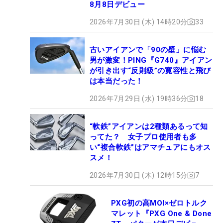
8月8日デビュー
2026年7月30日 (木) 14時20分
33
古いアイアンで「90の壁」に悩む
男が激変！PING『G740』アイアン
が引き出す“反則級”の寛容性と飛び
は本当だった！
2026年7月29日 (水) 19時36分
18
“軟鉄”アイアンは2種類あるって知
ってた？ 女子プロ使用者も多
い“複合軟鉄”はアマチュアにもオス
スメ！
2026年7月30日 (木) 12時15分
7
PXG初の高MOI×ゼロトルク
マレット『PXG One & Done