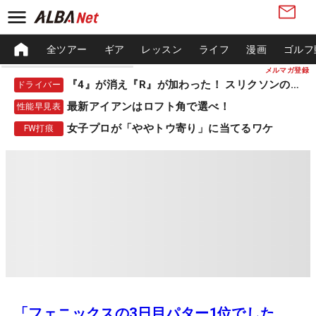
全ツアー
ギア
レッスン
ライフ
漫画
ゴルフ
メルマガ登録
『4』が消え『R』が加わった！ スリクソンの新作
ドライバー
最新アイアンはロフト角で選べ！
性能早見表
女子プロが「ややトウ寄り」に当てるワケ
FW打痕
「フェニックスの3日目パター1位でした