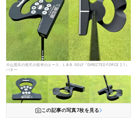
片山晋呉の長尺の長年のエース、L.A.B. GOLF『DIRECTED FORCE 2.1』
パター
この記事の写真
7
枚を見る