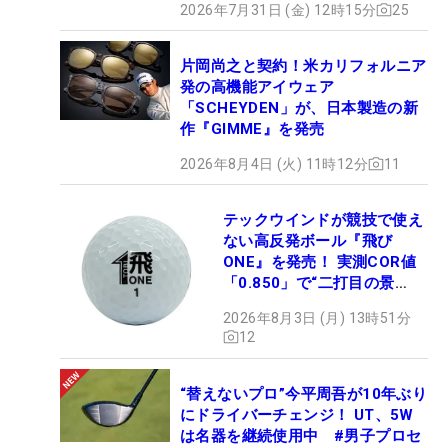
2026年7月31日 (金) 12時15分
25
片岡尚之と契約！米カリフォルニア
発の高機能アイウェア
「SCHEYDEN」が、日本製造の新
作『GIMME』を発売
2026年8月4日 (火) 11時12分
11
テックウインドが競技で使え
ない高反発ボール『飛び
ONE』を発売！ 実測COR値
「0.850」で“二打目の景
色”が劇的に変わる!?
2026年8月3日 (月) 13時51分
12
“替えないプロ”今平周吾が10年ぶり
にドライバーチェンジ！ UT、5W
は名器を継続使用中 #男子プロセ