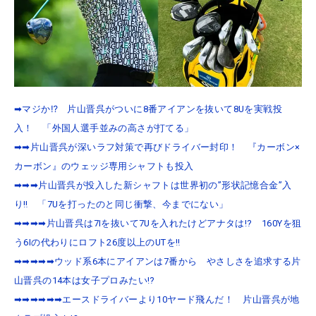
➡マジか⁉ 片山晋呉がついに8番アイアンを抜いて8Uを実戦投
入！ 「外国人選手並みの高さが打てる」
➡➡片山晋呉が深いラフ対策で再びドライバー封印！ 『カーボン×
カーボン』のウェッジ専用シャフトも投入
➡➡➡片山晋呉が投入した新シャフトは世界初の”形状記憶合金”入
り‼ 「7Uを打ったのと同じ衝撃、今までにない」
➡➡➡➡片山晋呉は7Iを抜いて7Uを入れたけどアナタは!? 160Yを狙
う6Iの代わりにロフト26度以上のUTを‼
➡➡➡➡➡ウッド系6本にアイアンは7番から やさしさを追求する片
山晋呉の14本は女子プロみたい!?
➡➡➡➡➡➡エースドライバーより10ヤード飛んだ！ 片山晋呉が地