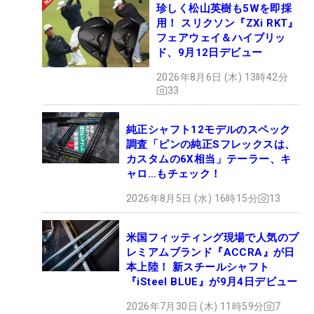
珍しく松山英樹も5Wを即採
用！ スリクソン『ZXi RKT』
フェアウェイ＆ハイブリッ
ド、9月12日デビュー
2026年8月6日 (木) 13時42分
33
純正シャフト12モデルのスペック
調査「ピンの純正Sフレックスは、
カスタムの6X相当」テーラー、キ
ャロ…もチェック！
2026年8月5日 (水) 16時15分
13
米国フィッティング現場で人気のプ
レミアムブランド『ACCRA』が日
本上陸！ 新スチールシャフト
『iSteel BLUE』が9月4日デビュー
2026年7月30日 (木) 11時59分
7