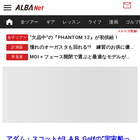
全ツアー
ギア
レッスン
ライフ
漫画
ゴルフ
メルマガ登録
“欠品中”の『PHANTOM 12』が初供給！
女子ツアー
憧れのオーガスタも回れる!? 練習のお供に優秀な一品
計測器
MOI × フェース開閉で選ぶと最適なモデルが見つかる
早見表
アダム・スコットがL.A.B. Golfの“宇宙船っ