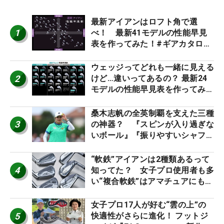
最新アイアンはロフト角で選
1
べ！ 最新41モデルの性能早見
表を作ってみた！#ギアカタログ
2026
ウェッジってどれも一緒に見える
2
けど…違いってあるの？ 最新24
モデルの性能早見表を作ってみ
た #ギアカタログ2026
桑木志帆の全英制覇を支えた三種
3
の神器？ 『スピンが入り過ぎな
いボール』『振りやすいシャフ
ト』『真っすぐ飛ぶドライバ
ー』 #女子プロセッティング
“軟鉄”アイアンは2種類あるって
4
知ってた？ 女子プロ使用者も多
い“複合軟鉄”はアマチュアにもオ
ススメ！
女子プロ17人が好む“雲の上”の
5
快適性がさらに進化！ フットジ