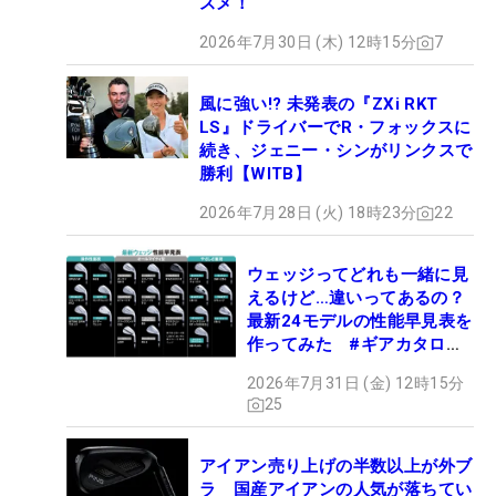
スメ！
2026年7月30日 (木) 12時15分
7
風に強い!? 未発表の『ZXi RKT
LS』ドライバーでR・フォックスに
続き、ジェニー・シンがリンクスで
勝利【WITB】
2026年7月28日 (火) 18時23分
22
ウェッジってどれも一緒に見
えるけど…違いってあるの？
最新24モデルの性能早見表を
作ってみた #ギアカタログ
2026
2026年7月31日 (金) 12時15分
25
アイアン売り上げの半数以上が外ブ
ラ 国産アイアンの人気が落ちてい