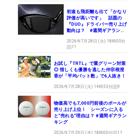
初速も飛距離も出て「かなり
評価が高いです」 話題の
『DUO』ドライバー売り上げ
動向は？ #週間ギアランキ
ング
2026年7月28日 (火) 18時00分
11
お試し『TRTL』で重グリーン対策
◎ 惜しくも優勝を逃した仲宗根澄
香が「平均パット数」で6人抜き！
2026年7月28日 (火) 14時32分
9
物価高でも7,000円前後のボールが
売り上げ上位！ シーズンに入る
と“売れる”理由は？ #週間ギアラン
キング
2026年7月29日 (水) 18時00分
11