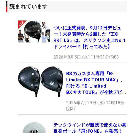
読まれています
ついに正式発表、9月12日デビュ
ー！未発表時から2勝した『ZXi
RKT LS』は、スリクソン史上No.1
ドライバー!?【打ってみた】
2026年8月5日 (水) 11時31分
83
BSのカスタム専用『B-
Limited BX TOUR MAX』、
叩ける『B-Limited
BX★★TOUR』が今秋デビュ
ー
2026年7月29日 (水) 14時18分
27
テックウインドが競技で使えない高
反発ボール『飛びONE』を発売！