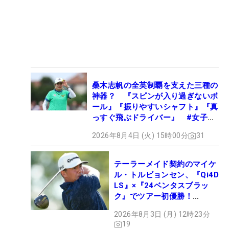
桑木志帆の全英制覇を支えた三種の
神器？ 『スピンが入り過ぎないボ
ール』『振りやすいシャフト』『真
っすぐ飛ぶドライバー』 #女子プ
ロセッティング
2026年8月4日 (火) 15時00分
31
テーラーメイド契約のマイケ
ル・トルビョンセン、『Qi4D
LS』×『24ベンタスブラッ
ク』でツアー初優勝！
【WITB】
2026年8月3日 (月) 12時23分
19