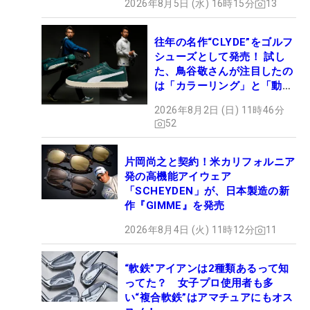
2026年8月5日 (水) 16時15分
13
往年の名作“CLYDE”をゴルフ
シューズとして発売！ 試し
た、鳥谷敬さんが注目したの
は「カラーリング」と「動き
やすさ」
2026年8月2日 (日) 11時46分
52
片岡尚之と契約！米カリフォルニア
発の高機能アイウェア
「SCHEYDEN」が、日本製造の新
作『GIMME』を発売
2026年8月4日 (火) 11時12分
11
“軟鉄”アイアンは2種類あるって知
ってた？ 女子プロ使用者も多
い“複合軟鉄”はアマチュアにもオス