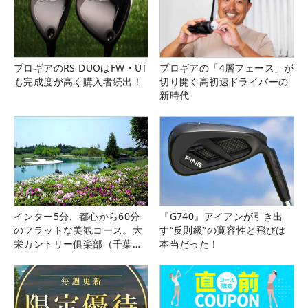
プロギアのRS DUOはFW・UT
プロギアの「4層フェース」が
も完成度が高く購入者続出！
切り開く高初速ドライバーの
新時代
インター5分、都心から60分
『G740』アイアンが引き出
のフラットな美観コース。大
す“反則級”の寛容性と飛びは
栄カントリー俱楽部（千葉
本当だった！
県）