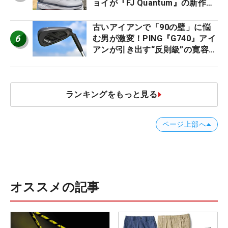
ョイが『FJ Quantum』の新作を
発表、8月7日デビュー
古いアイアンで「90の壁」に悩
6
む男が激変！PING『G740』アイ
アンが引き出す“反則級”の寛容性
と飛びは本当だった！
ランキングをもっと見る
ページ上部へ
オススメの記事