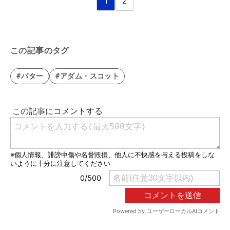
1
2
この記事のタグ
#パター
#アダム・スコット