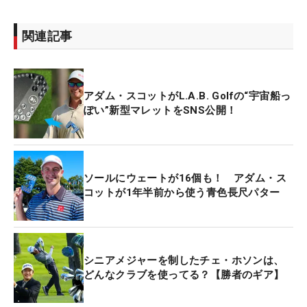
関連記事
アダム・スコットがL.A.B. Golfの“宇宙船っ
ぽい”新型マレットをSNS公開！
ソールにウェートが16個も！ アダム・ス
コットが1年半前から使う青色長尺パター
シニアメジャーを制したチェ・ホソンは、
どんなクラブを使ってる？【勝者のギア】