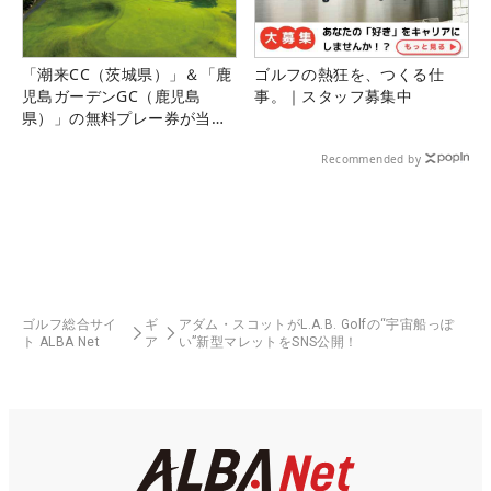
「潮来CC（茨城県）」＆「鹿
ゴルフの熱狂を、つくる仕
児島ガーデンGC（鹿児島
事。｜スタッフ募集中
県）」の無料プレー券が当た
る！！
Recommended by
ゴルフ総合サイ
ギ
アダム・スコットがL.A.B. Golfの“宇宙船っぽ
ト ALBA Net
ア
い”新型マレットをSNS公開！