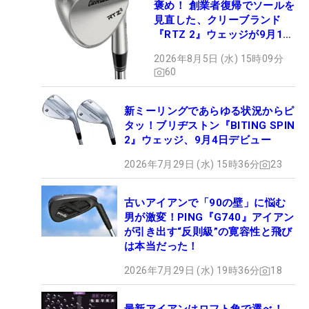
褒め！ 創業者復帰でソールを
見直した、クリーブランド
『RTZ 2』ウェッジが9月12
日デビュー
2026年8月5日 (水) 15時09分
60
新ミーリングであらゆる状況からピ
タッ！ブリヂストン『BITING SPIN
2』ウェッジ、9月4日デビュー
2026年7月29日 (水) 15時36分
23
古いアイアンで「90の壁」に悩む
男が激変！PING『G740』アイアン
が引き出す“反則級”の寛容性と飛び
は本当だった！
2026年7月29日 (水) 19時36分
18