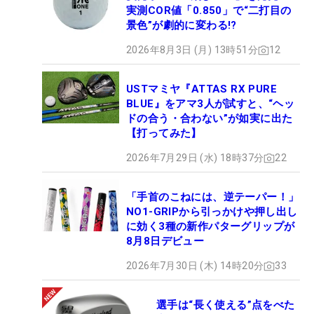
実測COR値「0.850」で“二打目の
景色”が劇的に変わる!?
2026年8月3日 (月) 13時51分
12
USTマミヤ『ATTAS RX PURE
BLUE』をアマ3人が試すと、“ヘッ
ドの合う・合わない”が如実に出た
【打ってみた】
2026年7月29日 (水) 18時37分
22
「手首のこねには、逆テーパー！」
NO1-GRIPから引っかけや押し出し
に効く3種の新作パターグリップが
8月8日デビュー
2026年7月30日 (木) 14時20分
33
選手は“長く使える”点をべた