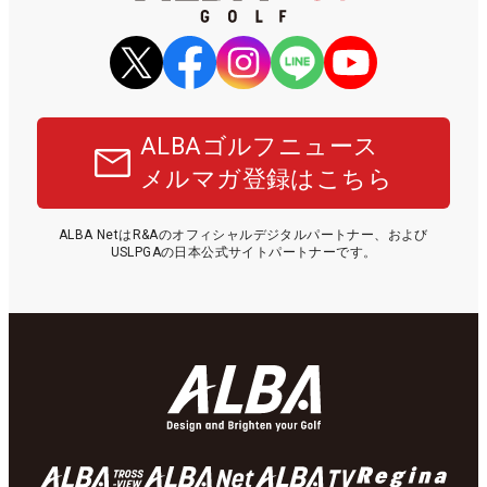
ALBAゴルフニュース
メルマガ登録はこちら
ALBA NetはR&Aのオフィシャルデジタルパートナー、および
USLPGAの日本公式サイトパートナーです。