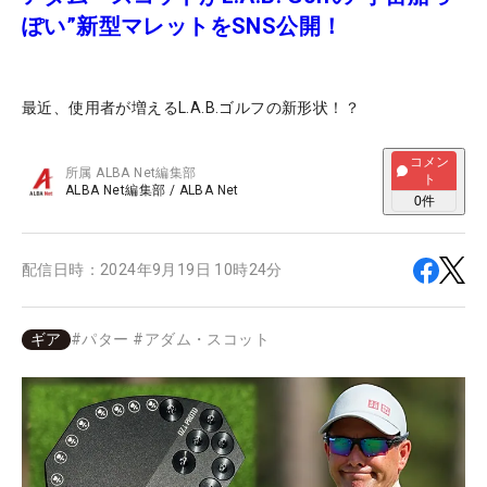
ぽい”新型マレットをSNS公開！
最近、使用者が増えるL.A.B.ゴルフの新形状！？
コメン
所属
ALBA Net編集部
ト
ALBA Net編集部
/
ALBA Net
0
件
配信日時：
2024年9月19日 10時24分
ギア
#
パター
#
アダム・スコット