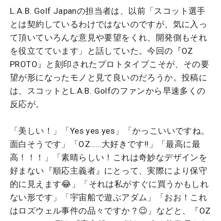
L.A.B. Golf Japanの担当者は、以前「スコット選手
とは契約しているわけではないのですが、気に入っ
て頂いていろんな意見や要望をくれ、開発側もそれ
を役立てています」と話していた。今回の『OZ
PROTO』と刻印されたプロトタイプこそが、その要
望が形になったモノと見て良いのだろうか。投稿に
は、スコットとL.A.B. Golfのファンから早速多くの
反応が。
「美しい！」「Yes yes yes」「かっこいいですね。
面白そうです」「OZ……大好きです!!」「最高に最
高！！！」「素晴らしい！これは奇妙なデザインを
好まない『順応主義者』にとって、実際により保守
的に見えます😂」「それは私がすぐに買うかもしれ
ない形です」「宇宙船で遊ぶアダム」「おお！これ
はロズウェル事件の品々ですか？😉」などと、『OZ