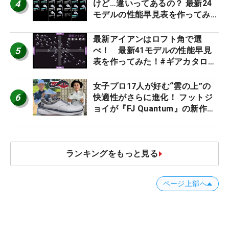
4
けど…違いってあるの？ 最新24
モデルの性能早見表を作ってみ
た #ギアカタログ2026
最新アイアンはロフト角で選
5
べ！ 最新41モデルの性能早見
表を作ってみた！#ギアカタログ
2026
女子プロ17人が好む“雲の上”の
6
快適性がさらに進化！ フットジ
ョイが『FJ Quantum』の新作を
発表、8月7日デビュー
ランキングをもっと見る
ページ上部へ