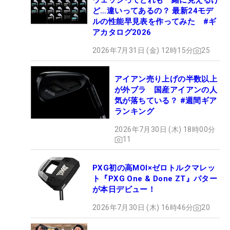
ウェッジってどれも一緒に見えるけ
ど…違いってあるの？ 最新24モデ
ルの性能早見表を作ってみた #ギ
アカタログ2026
2026年7月31日 (金) 12時15分
25
アイアン売り上げの半数以上
が外ブラ 国産アイアンの人
気が落ちている？ #週間ギア
ランキング
2026年7月30日 (木) 18時00分
11
PXG初の高MOI×ゼロトルクマレッ
ト『PXG One & Done ZT』パター
が本日デビュー！
2026年7月30日 (木) 16時46分
20