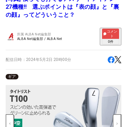
27機種‼ 選ぶポイントは『表の顔』と『裏
の顔』ってどういうこと？
コメン
所属
ALBA Net編集部
ト
ALBA Net編集部
/
ALBA Net
0
件
配信日時：
2024年5月2日 20時00分
ギア