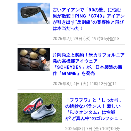
古いアイアンで「90の壁」に悩む
男が激変！PING『G740』アイアン
が引き出す“反則級”の寛容性と飛び
は本当だった！
2026年7月29日 (水) 19時36分
18
片岡尚之と契約！米カリフォルニア
発の高機能アイウェア
「SCHEYDEN」が、日本製造の新
作『GIMME』を発売
2026年8月4日 (火) 11時12分
11
「フワフワ」と「しっかり」
の絶妙なバランス！ 新しい
『FJクオンタム』は性能
が“ど真ん中”のゴルフシュー
ズだった
2026年8月7日 (金) 10時00分