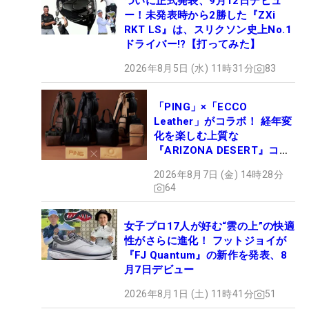
ついに正式発表、9月12日デビュ
ー！未発表時から2勝した『ZXi
RKT LS』は、スリクソン史上No.1
ドライバー!?【打ってみた】
2026年8月5日 (水) 11時31分
83
「PING」×「ECCO
Leather」がコラボ！ 経年変
化を楽しむ上質な
『ARIZONA DESERT』コレ
クション、9月15日限定デビ
2026年8月7日 (金) 14時28分
ュー
64
女子プロ17人が好む“雲の上”の快適
性がさらに進化！ フットジョイが
『FJ Quantum』の新作を発表、8
月7日デビュー
2026年8月1日 (土) 11時41分
51