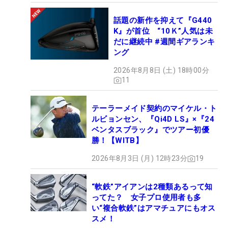
話題の新作を抑えて『G440
K』が首位 “10Ｋ”人気は未
だに継続中 #週間ギアランキ
ング
2026年8月8日 (土) 18時00分
11
テーラーメイド契約のマイケル・ト
ルビョンセン、『Qi4D LS』×『24
ベンタスブラック』でツアー初優
勝！【WITB】
2026年8月3日 (月) 12時23分
19
“軟鉄”アイアンは2種類あるって知
ってた？ 女子プロ使用者も多
い“複合軟鉄”はアマチュアにもオス
スメ！