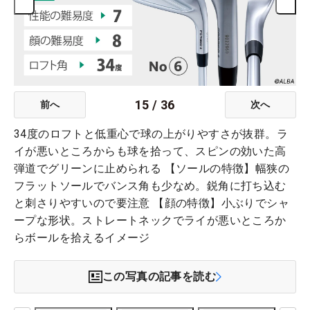
15
/
36
前へ
次へ
34度のロフトと低重心で球の上がりやすさが抜群。ラ
イが悪いところからも球を拾って、スピンの効いた高
弾道でグリーンに止められる 【ソールの特徴】幅狭の
フラットソールでバンス角も少なめ。鋭角に打ち込む
と刺さりやすいので要注意 【顔の特徴】小ぶりでシャ
ープな形状。ストレートネックでライが悪いところか
らボールを拾えるイメージ
この写真の記事を読む