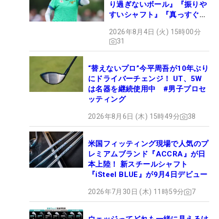
り過ぎないボール』『振りや
すいシャフト』『真っすぐ飛
ぶドライバー』 #女子プロ
2026年8月4日 (火) 15時00分
セッティング
31
“替えないプロ”今平周吾が10年ぶり
にドライバーチェンジ！ UT、5W
は名器を継続使用中 #男子プロセ
ッティング
2026年8月6日 (木) 15時49分
38
米国フィッティング現場で人気のプ
レミアムブランド『ACCRA』が日
本上陸！ 新スチールシャフト
『iSteel BLUE』が9月4日デビュー
2026年7月30日 (木) 11時59分
7