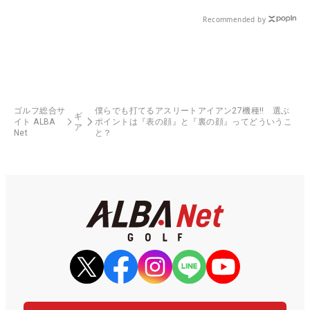
Recommended by
ゴルフ総合サ
僕らでも打てるアスリートアイアン27機種‼ 選ぶ
ギ
イト ALBA
ポイントは『表の顔』と『裏の顔』ってどういうこ
ア
Net
と？