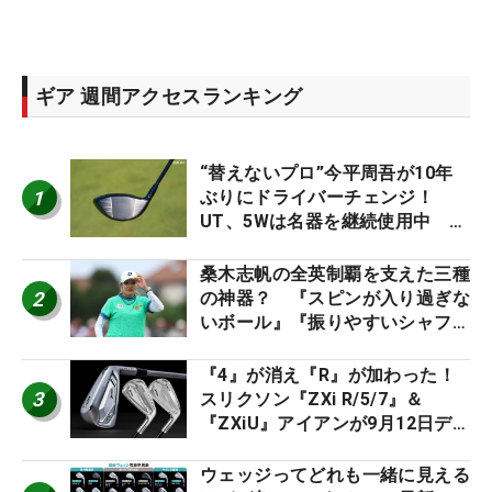
ギア 週間アクセスランキング
“替えないプロ”今平周吾が10年
1
ぶりにドライバーチェンジ！
UT、5Wは名器を継続使用中 #
男子プロセッティング
桑木志帆の全英制覇を支えた三種
2
の神器？ 『スピンが入り過ぎな
いボール』『振りやすいシャフ
ト』『真っすぐ飛ぶドライバ
ー』 #女子プロセッティング
『4』が消え『R』が加わった！
3
スリクソン『ZXi R/5/7』＆
『ZXiU』アイアンが9月12日デ
ビュー
ウェッジってどれも一緒に見える