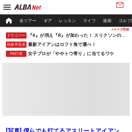
全ツアー
ギア
レッスン
ライフ
漫画
ゴルフ
メルマガ登録
『4』が消え『R』が加わった！ スリクソンの新作
ドライバー
最新アイアンはロフト角で選べ！
性能早見表
女子プロが「ややトウ寄り」に当てるワケ
FW打痕
[写真] 僕らでも打てるアスリートアイアン