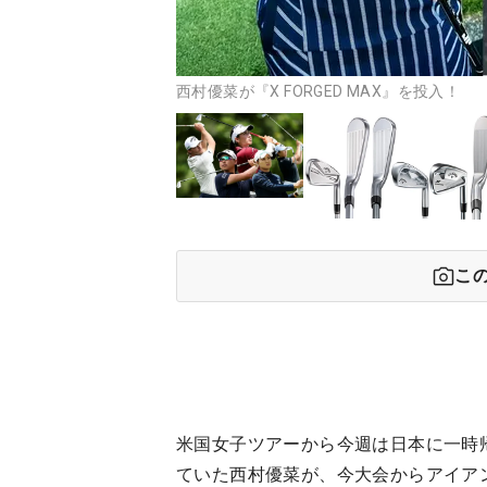
西村優菜が『X FORGED MAX』を投入！
こ
米国女子ツアーから今週は日本に一時
ていた西村優菜が、今大会からアイアン