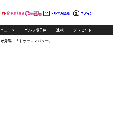
メルマガ登録
ログイン
Sニュース
ゴルフ場予約
連載
プレゼント
感が秀逸 『トゥーロンパター』