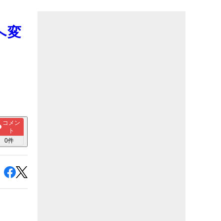
』へ変
コメン
ト
0
件