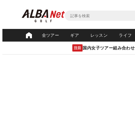
全ツアー
ギア
レッスン
ライフ
国内女子ツアー組み合わせ
注目