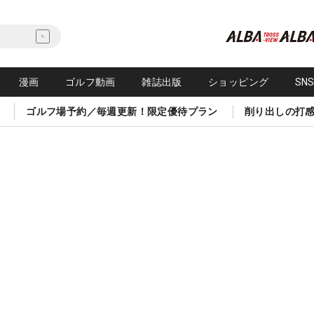
漫画
ゴルフ動画
雑誌出版
ショッピング
SN
ゴルフ場予約／毎週更新！限定優待プラン
削り出しの打