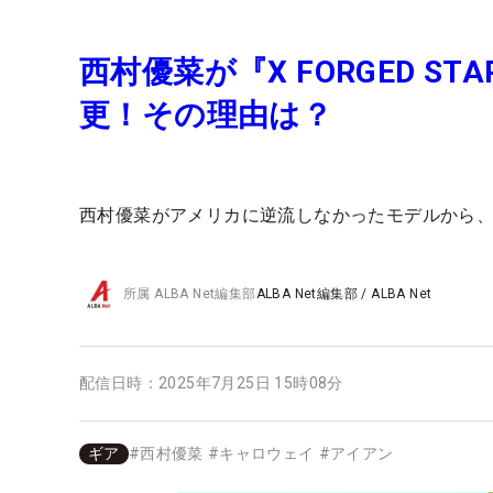
西村優菜が『X FORGED STA
更！その理由は？
西村優菜がアメリカに逆流しなかったモデルから
所属
ALBA Net編集部
ALBA Net編集部
/
ALBA Net
配信日時：
2025年7月25日 15時08分
ギア
#
西村優菜
#
キャロウェイ
#
アイアン