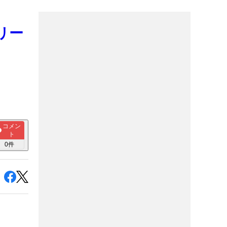
リー
コメン
ト
0
件