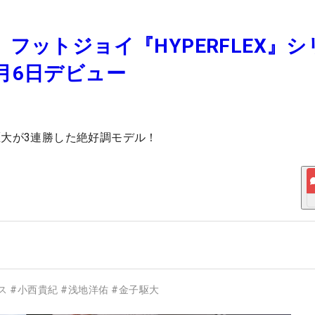
フットジョイ『HYPERFLEX』シ
月6日デビュー
大が3連勝した絶好調モデル！
ス
#
小西貴紀
#
浅地洋佑
#
金子駆大