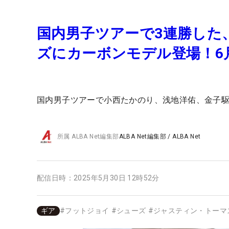
国内男子ツアーで3連勝した、
ズにカーボンモデル登場！6
国内男子ツアーで小西たかのり、浅地洋佑、金子駆
所属
ALBA Net編集部
ALBA Net編集部
/
ALBA Net
配信日時：
2025年5月30日 12時52分
ギア
#
フットジョイ
#
シューズ
#
ジャスティン・トーマ