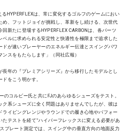
えるHYPERFLEXは、常に変化するゴルフのゲームにおい
ため、フットジョイが挑戦し、革新をし続ける、次世代
たに登場するHYPERFLEX CARBONは、各パーツ
レベルに求められる安定性と快適性を極限まで追求した
ードが速いプレーヤーのエネルギー伝達とスイングパワ
マンスをもたらします」（同社広報）
が長年の『プレミアシリーズ』から移行したモデルとし
ードをこう明かす。
ナーのコルビー氏と共にFJのあらゆるシューズをテスト。
ック系シューズに全く問題はありませんでしたが、彼は
ドライビングレンジやラウンドでの履き心地やパフォー
いたテストを経て‟ハイパーフレックスに変える必要があ
ースプレート測定では、スイング中の垂直方向の地面反力