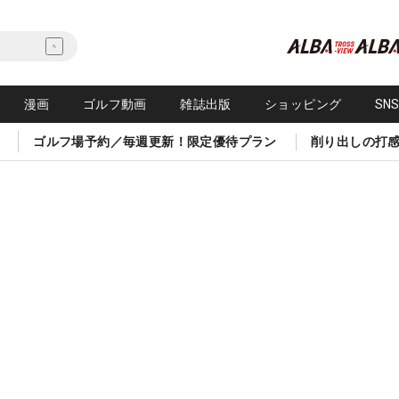
漫画
ゴルフ動画
雑誌出版
ショッピング
SN
ゴルフ場予約／毎週更新！限定優待プラン
削り出しの打