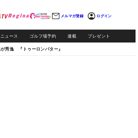
メルマガ登録
ログイン
Sニュース
ゴルフ場予約
連載
プレゼント
感が秀逸 『トゥーロンパター』