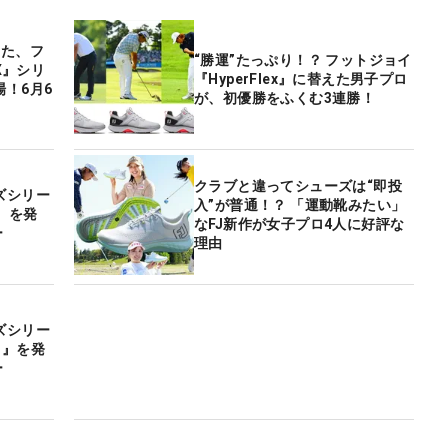
した、フ
“勝運”たっぷり！？ フットジョイ
X』シリ
『HyperFlex』に替えた男子プロ
！6月6
が、初優勝をふくむ3連勝！
クラブと違ってシューズは“即投
ズシリー
入”が普通！？ 「運動靴みたい」
e』を発
なFJ新作が女子プロ4人に好評な
ー
理由
ズシリー
om』を発
ー