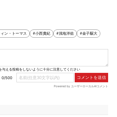
ティン・トーマス
#小西貴紀
#浅地洋佑
#金子駆大