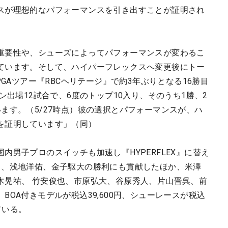
スが理想的なパフォーマンスを引き出すことが証明され
重要性や、シューズによってパフォーマンスが変わるこ
ています。そして、ハイパーフレックスへ変更後にトー
PGAツアー『RBCヘリテージ』で約3年ぶりとなる16勝目
ン出場12試合で、6度のトップ10入り、そのうち1勝、2
ます。（5/27時点）彼の選択とパフォーマンスが、ハ
を証明しています」（同）
内男子プロのスイッチも加速し『HYPERFLEX』に替え
り、浅地洋佑、金子駆大の勝利にも貢献したほか、米澤
木晃祐、 竹安俊也、市原弘大、谷原秀人、片山晋呉、前
OA付きモデルが税込39,600円、シューレースが税込
ている。