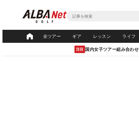
全ツアー
ギア
レッスン
ライフ
国内女子ツアー組み合わせ
注目