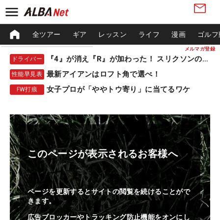
全ツアー
ギア
レッスン
ライフ
漫画
ゴルフ
メルマガ登録
『4』が消え『R』が加わった！ スリクソンの新作
ドライバー
最新アイアンはロフト角で選べ！
性能早見表
女子プロが「ややトウ寄り」に当てるワケ
FW打痕
このページが表示されるお客様へ
ページを更新するとサイトの閲覧を続けることがで
きます。
広告ブロッカーやトラッキング防止機能をオンにし