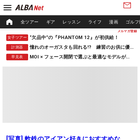
全ツアー
ギア
レッスン
ライフ
漫画
ゴルフ
メルマガ登録
“欠品中”の『PHANTOM 12』が初供給！
女子ツアー
憧れのオーガスタも回れる!? 練習のお供に優秀な一品
計測器
MOI × フェース開閉で選ぶと最適なモデルが見つかる
早見表
[写真] 軟鉄のアイアン好きにおすすめな