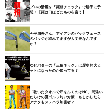
プロの活躍を『顔相チェック』で勝手に予
想！【顔は口ほどにものを言う】
今平周吾さん、アイアンのバックフェース
のバッジが取れてますが大丈夫なんです
か？
なぜパターの『三角ネック』は歴史的大ヒ
ットになったのか知ってる？
「乾いたタオルで汗をふくのはNG」間違い
だらけの夏ゴルフ匂い対策 もしかしたら
アナタもスメハラ加害者？