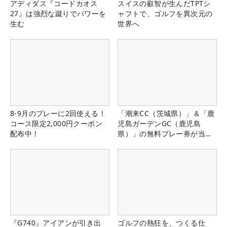
アディダス『コードカオス
スイスの叡智が生んだTPTシ
27』は強烈な蹴りでパワーを
ャフトで、ゴルフを異次元の
生む
世界へ
8-9月のプレーに2回使える！
「潮来CC（茨城県）」＆「鹿
コース限定2,000円クーポン
児島ガーデンGC（鹿児島
配布中！
県）」の無料プレー券が当た
る！！
『G740』アイアンが引き出
ゴルフの熱狂を、つくる仕