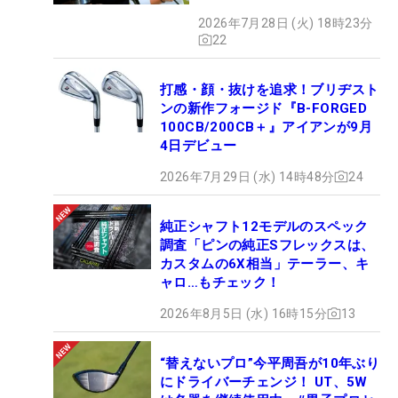
【WITB】
2026年7月28日 (火) 18時23分
22
打感・顔・抜けを追求！ブリヂスト
ンの新作フォージド『B-FORGED
100CB/200CB＋』アイアンが9月
4日デビュー
2026年7月29日 (水) 14時48分
24
純正シャフト12モデルのスペック
調査「ピンの純正Sフレックスは、
カスタムの6X相当」テーラー、キ
ャロ…もチェック！
2026年8月5日 (水) 16時15分
13
“替えないプロ”今平周吾が10年ぶり
にドライバーチェンジ！ UT、5W