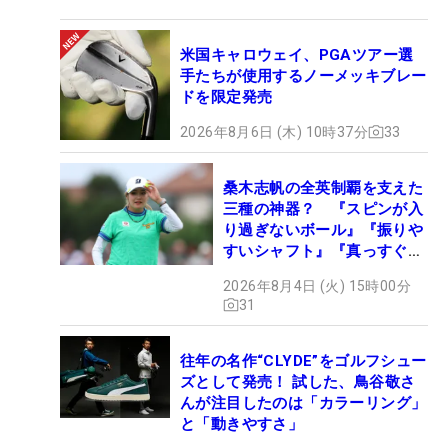
米国キャロウェイ、PGAツアー選
手たちが使用するノーメッキブレー
ドを限定発売
2026年8月6日 (木) 10時37分
33
桑木志帆の全英制覇を支えた
三種の神器？ 『スピンが入
り過ぎないボール』『振りや
すいシャフト』『真っすぐ飛
ぶドライバー』 #女子プロ
2026年8月4日 (火) 15時00分
セッティング
31
往年の名作“CLYDE”をゴルフシュー
ズとして発売！ 試した、鳥谷敬さ
んが注目したのは「カラーリング」
と「動きやすさ」