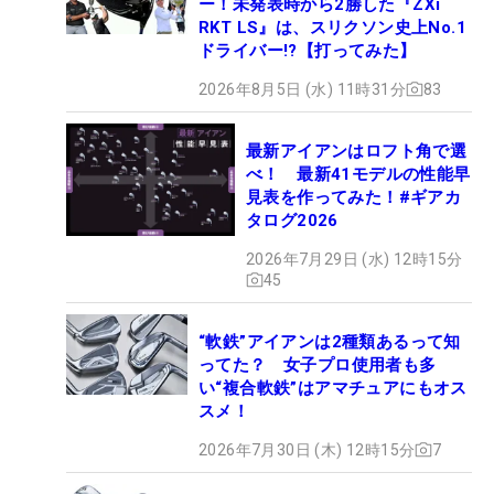
ー！未発表時から2勝した『ZXi
RKT LS』は、スリクソン史上No.1
ドライバー!?【打ってみた】
2026年8月5日 (水) 11時31分
83
最新アイアンはロフト角で選
べ！ 最新41モデルの性能早
見表を作ってみた！#ギアカ
タログ2026
2026年7月29日 (水) 12時15分
45
“軟鉄”アイアンは2種類あるって知
ってた？ 女子プロ使用者も多
い“複合軟鉄”はアマチュアにもオス
スメ！
2026年7月30日 (木) 12時15分
7