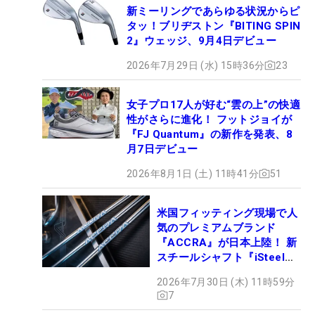
新ミーリングであらゆる状況からピ
タッ！ブリヂストン『BITING SPIN
2』ウェッジ、9月4日デビュー
2026年7月29日 (水) 15時36分
23
女子プロ17人が好む“雲の上”の快適
性がさらに進化！ フットジョイが
『FJ Quantum』の新作を発表、8
月7日デビュー
2026年8月1日 (土) 11時41分
51
米国フィッティング現場で人
気のプレミアムブランド
『ACCRA』が日本上陸！ 新
スチールシャフト『iSteel
BLUE』が9月4日デビュー
2026年7月30日 (木) 11時59分
7