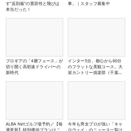
す“反則級”の寛容性と飛びは
事。｜スタッフ募集中
本当だった！
プロギアの「4層フェース」が
インター5分、都心から60分
切り開く高初速ドライバーの
のフラットな美観コース。大
新時代
栄カントリー俱楽部（千葉
県）
ALBA Netゴルフ場予約／【毎
今年も男女プロが強い「キャ
週更新】特別優待プランはこ
ロウェイ」のニュース一覧は