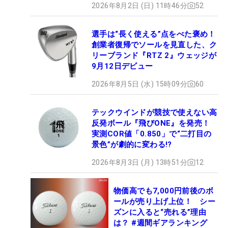
2026年8月2日 (日) 11時46分
52
選手は“長く使える”点をべた褒め！
創業者復帰でソールを見直した、ク
リーブランド『RTZ 2』ウェッジが
9月12日デビュー
2026年8月5日 (水) 15時09分
60
テックウインドが競技で使えない高
反発ボール『飛びONE』を発売！
実測COR値「0.850」で“二打目の
景色”が劇的に変わる!?
2026年8月3日 (月) 13時51分
12
物価高でも7,000円前後のボ
ールが売り上げ上位！ シー
ズンに入ると“売れる”理由
は？ #週間ギアランキング