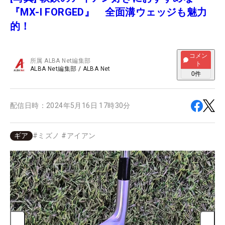
『MX-I FORGED』 全面溝ウェッジも魅力
的！
コメン
所属
ALBA Net編集部
ト
ALBA Net編集部
/
ALBA Net
0
件
配信日時：
2024年5月16日 17時30分
ギア
#
ミズノ
#
アイアン