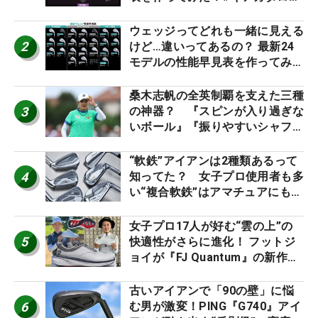
2026
ウェッジってどれも一緒に見える
2
けど…違いってあるの？ 最新24
モデルの性能早見表を作ってみ
た #ギアカタログ2026
桑木志帆の全英制覇を支えた三種
3
の神器？ 『スピンが入り過ぎな
いボール』『振りやすいシャフ
ト』『真っすぐ飛ぶドライバ
ー』 #女子プロセッティング
“軟鉄”アイアンは2種類あるって
4
知ってた？ 女子プロ使用者も多
い“複合軟鉄”はアマチュアにもオ
ススメ！
女子プロ17人が好む“雲の上”の
5
快適性がさらに進化！ フットジ
ョイが『FJ Quantum』の新作を
発表、8月7日デビュー
古いアイアンで「90の壁」に悩
6
む男が激変！PING『G740』アイ