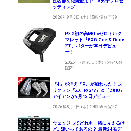
は名器を継続使用中 #男子プロセ
ッティング
2026年8月6日 (木) 15時49分
38
PXG初の高MOI×ゼロトルク
マレット『PXG One & Done
ZT』パターが本日デビュ
ー！
2026年7月30日 (木) 16時46分
20
『4』が消え『R』が加わった！ ス
リクソン『ZXi R/5/7』＆『ZXiU』
アイアンが9月12日デビュー
2026年8月5日 (水) 17時56分
62
ウェッジってどれも一緒に見えるけ
ど…違いってあるの？ 最新24モデ