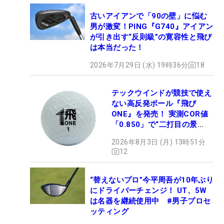
古いアイアンで「90の壁」に悩む
男が激変！PING『G740』アイアン
が引き出す“反則級”の寛容性と飛び
は本当だった！
2026年7月29日 (水) 19時36分
18
テックウインドが競技で使え
ない高反発ボール『飛び
ONE』を発売！ 実測COR値
「0.850」で“二打目の景
色”が劇的に変わる!?
2026年8月3日 (月) 13時51分
12
“替えないプロ”今平周吾が10年ぶり
にドライバーチェンジ！ UT、5W
は名器を継続使用中 #男子プロセ
ッティング