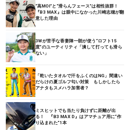
“高MOI”と“滑らんフェース”は相性抜群！
『B3 MAX』は眼中になかった川崎志穂が翻
意した理由
3Wが苦手な香妻陣一朗が使う“ロフト15
度”のユーティリティ「潰して打っても滑ら
ない」
「乾いたタオルで汗をふくのはNG」間違い
だらけの夏ゴルフ匂い対策 もしかしたら
アナタもスメハラ加害者？
ミスヒットでも当たり負けずに距離が出
る！ 『B3 MAX D』はアマチュア用に“作
り込まれた”1本