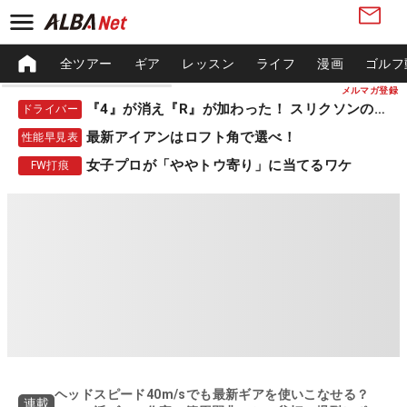
全ツアー
ギア
レッスン
ライフ
漫画
ゴルフ
メルマガ登録
『4』が消え『R』が加わった！ スリクソンの新作
ドライバー
最新アイアンはロフト角で選べ！
性能早見表
女子プロが「ややトウ寄り」に当てるワケ
FW打痕
ヘッドスピード40m/sでも最新ギアを使いこなせる？
連載