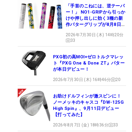
「手首のこねには、逆テーパ
ー！」 NO1-GRIPから引っか
けや押し出しに効く3種の新
作パターグリップが8月8日デ
ビュー
2026年7月30日 (木) 14時20分
33
PXG初の高MOI×ゼロトルクマレッ
ト『PXG One & Done ZT』パター
が本日デビュー！
2026年7月30日 (木) 16時46分
20
お助けドルフィンが激スピンに！
ノーメッキのキャスコ『DW-125G
High Spin』、9月11日デビュー
【打ってみた】
2026年8月7日 (金) 18時36分
33