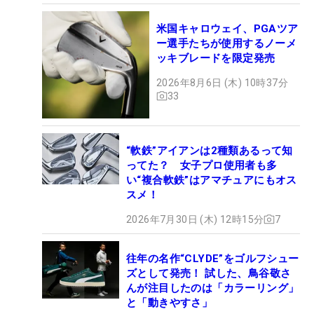
米国キャロウェイ、PGAツア
ー選手たちが使用するノーメ
ッキブレードを限定発売
2026年8月6日 (木) 10時37分
33
“軟鉄”アイアンは2種類あるって知
ってた？ 女子プロ使用者も多
い“複合軟鉄”はアマチュアにもオス
スメ！
2026年7月30日 (木) 12時15分
7
往年の名作“CLYDE”をゴルフシュー
ズとして発売！ 試した、鳥谷敬さ
んが注目したのは「カラーリング」
と「動きやすさ」