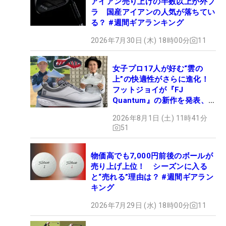
アイアン売り上げの半数以上が外ブ
ラ 国産アイアンの人気が落ちてい
る？ #週間ギアランキング
2026年7月30日 (木) 18時00分
11
女子プロ17人が好む“雲の
上”の快適性がさらに進化！
フットジョイが『FJ
Quantum』の新作を発表、8
月7日デビュー
2026年8月1日 (土) 11時41分
51
物価高でも7,000円前後のボールが
売り上げ上位！ シーズンに入る
と“売れる”理由は？ #週間ギアラン
キング
2026年7月29日 (水) 18時00分
11