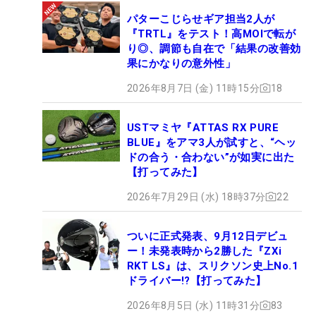
パターこじらせギア担当2人が
『TRTL』をテスト！高MOIで転が
り◎、調節も自在で「結果の改善効
果にかなりの意外性」
2026年8月7日 (金) 11時15分
18
USTマミヤ『ATTAS RX PURE
BLUE』をアマ3人が試すと、“ヘッ
ドの合う・合わない”が如実に出た
【打ってみた】
2026年7月29日 (水) 18時37分
22
ついに正式発表、9月12日デビュ
ー！未発表時から2勝した『ZXi
RKT LS』は、スリクソン史上No.1
ドライバー!?【打ってみた】
2026年8月5日 (水) 11時31分
83