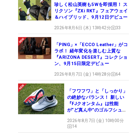
珍しく松山英樹も5Wを即採用！ ス
リクソン『ZXi RKT』フェアウェイ
＆ハイブリッド、9月12日デビュー
2026年8月6日 (木) 13時42分
33
「PING」×「ECCO Leather」がコ
ラボ！ 経年変化を楽しむ上質な
『ARIZONA DESERT』コレクショ
ン、9月15日限定デビュー
2026年8月7日 (金) 14時28分
64
「フワフワ」と「しっかり」
の絶妙なバランス！ 新しい
『FJクオンタム』は性能
が“ど真ん中”のゴルフシュー
ズだった
2026年8月7日 (金) 10時00分
14