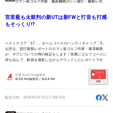
ロマン派ゴルフ作家・篠原嗣典のシン貧打・爆裂レポー
ト
宮里藍も太鼓判の新UTは新FWと打音も打感
もそっくり!?
ベストスコア「67」、ホームコースのハンディキャップ「0」
を誇る、貧打爆裂レポートのロマン派ゴルフ作家・篠原嗣典
が、ギアについての噂の検証をします！実際にゴルフコースに
持ち込んで、動画を撮影しながらラウンドしたレポートです。
コメン
所属
ALBA Net編集部
ト
ALBA Net編集部
/
ALBA Net
0
件
配信日時：
2024年5月15日 17時15分