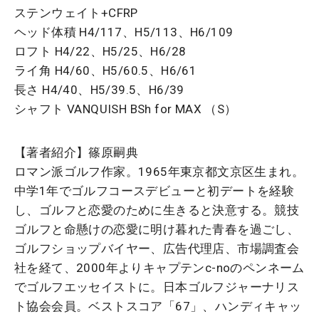
ステンウェイト+CFRP
ヘッド体積 H4/117、H5/113、H6/109
ロフト H4/22、H5/25、H6/28
ライ角 H4/60、H5/60.5、H6/61
長さ H4/40、H5/39.5、H6/39
シャフト VANQUISH BSh for MAX （S）
【著者紹介】篠原嗣典
ロマン派ゴルフ作家。1965年東京都文京区生まれ。
中学1年でゴルフコースデビューと初デートを経験
し、ゴルフと恋愛のために生きると決意する。競技
ゴルフと命懸けの恋愛に明け暮れた青春を過ごし、
ゴルフショップバイヤー、広告代理店、市場調査会
社を経て、2000年よりキャプテンc-noのペンネーム
でゴルフエッセイストに。日本ゴルフジャーナリス
ト協会会員。ベストスコア「67」、ハンディキャッ