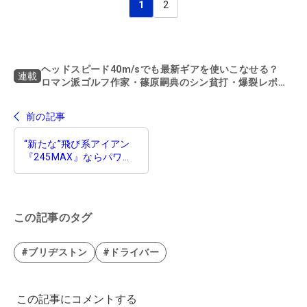
1
2
ヘッドスピード40m/sでも最新ギアを使いこなせる？
連載
ロマン派ゴルフ作家・篠原嗣典のシン貧打・爆裂レポー
ト
前の記事
“新たな”飛び系アイアン
『245MAX』ならパワー
不足を完璧に補える!?
この記事のタグ
#ブリヂストン
#ドライバー