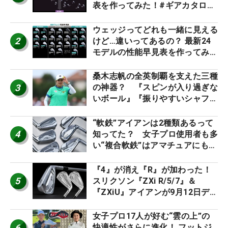
表を作ってみた！#ギアカタログ
2026
ウェッジってどれも一緒に見える
2
けど…違いってあるの？ 最新24
モデルの性能早見表を作ってみ
た #ギアカタログ2026
桑木志帆の全英制覇を支えた三種
3
の神器？ 『スピンが入り過ぎな
いボール』『振りやすいシャフ
ト』『真っすぐ飛ぶドライバ
ー』 #女子プロセッティング
“軟鉄”アイアンは2種類あるって
4
知ってた？ 女子プロ使用者も多
い“複合軟鉄”はアマチュアにもオ
ススメ！
『4』が消え『R』が加わった！
5
スリクソン『ZXi R/5/7』＆
『ZXiU』アイアンが9月12日デ
ビュー
女子プロ17人が好む“雲の上”の
6
快適性がさらに進化！ フットジ