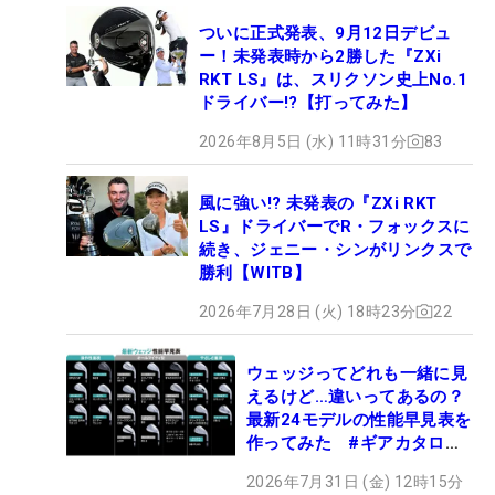
ついに正式発表、9月12日デビュ
ー！未発表時から2勝した『ZXi
RKT LS』は、スリクソン史上No.1
ドライバー!?【打ってみた】
2026年8月5日 (水) 11時31分
83
風に強い!? 未発表の『ZXi RKT
LS』ドライバーでR・フォックスに
続き、ジェニー・シンがリンクスで
勝利【WITB】
2026年7月28日 (火) 18時23分
22
ウェッジってどれも一緒に見
えるけど…違いってあるの？
最新24モデルの性能早見表を
作ってみた #ギアカタログ
2026
2026年7月31日 (金) 12時15分