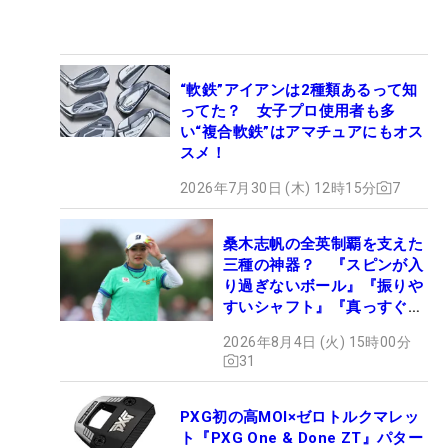
“軟鉄”アイアンは2種類あるって知
ってた？ 女子プロ使用者も多
い“複合軟鉄”はアマチュアにもオス
スメ！
2026年7月30日 (木) 12時15分
7
桑木志帆の全英制覇を支えた
三種の神器？ 『スピンが入
り過ぎないボール』『振りや
すいシャフト』『真っすぐ飛
ぶドライバー』 #女子プロ
2026年8月4日 (火) 15時00分
セッティング
31
PXG初の高MOI×ゼロトルクマレッ
ト『PXG One & Done ZT』パター