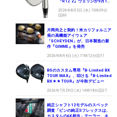
『RTZ 2』ウェッジが9月12
日デビュー
2026年8月5日 (水) 15時09分
60
片岡尚之と契約！米カリフォルニア
発の高機能アイウェア
「SCHEYDEN」が、日本製造の新
作『GIMME』を発売
2026年8月4日 (火) 11時12分
11
BSのカスタム専用『B-Limited BX
TOUR MAX』、叩ける『B-Limited
BX★★TOUR』が今秋デビュー
2026年7月29日 (水) 14時18分
27
純正シャフト12モデルのスペック
調査「ピンの純正Sフレックスは、
カスタムの6X相当」テーラー、キ