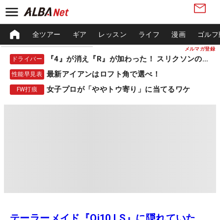
全ツアー
ギア
レッスン
ライフ
漫画
ゴルフ
メルマガ登録
『4』が消え『R』が加わった！ スリクソンの新作
ドライバー
最新アイアンはロフト角で選べ！
性能早見表
女子プロが「ややトウ寄り」に当てるワケ
FW打痕
テーラーメイド『Qi10 LS』に隠れていた、