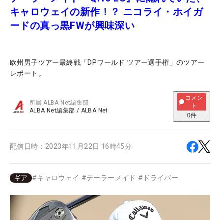
キャロウェイの新作！？ ニコライ・ホイガ
ードの真っ黒FWが興味深い
欧州男子ツアー最終戦「DPワールド ツアー選手権」のツアー
レポート。
コメン
所属
ALBA Net編集部
ト
ALBA Net編集部
/
ALBA Net
0
件
配信日時：
2023年11月22日 16時45分
ギア
#
キャロウェイ
#
テーラーメイド
#
ドライバー