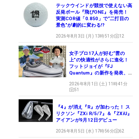
テックウインドが競技で使えない高
反発ボール『飛びONE』を発売！
実測COR値「0.850」で“二打目の
景色”が劇的に変わる!?
2026年8月3日 (月) 13時51分
12
女子プロ17人が好む“雲の
上”の快適性がさらに進化！
フットジョイが『FJ
Quantum』の新作を発表、8
月7日デビュー
2026年8月1日 (土) 11時41分
51
『4』が消え『R』が加わった！ ス
リクソン『ZXi R/5/7』＆『ZXiU』
アイアンが9月12日デビュー
2026年8月5日 (水) 17時56分
62