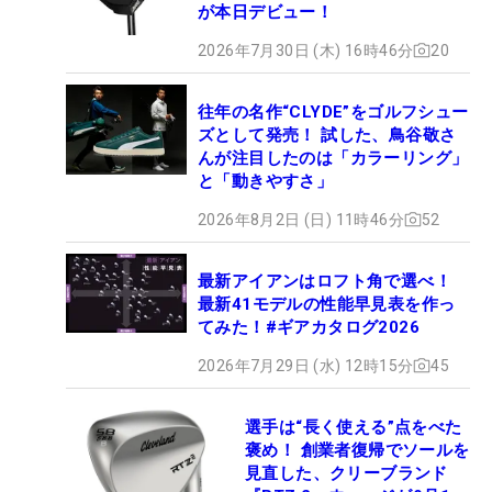
が本日デビュー！
2026年7月30日 (木) 16時46分
20
往年の名作“CLYDE”をゴルフシュー
ズとして発売！ 試した、鳥谷敬さ
んが注目したのは「カラーリング」
と「動きやすさ」
2026年8月2日 (日) 11時46分
52
最新アイアンはロフト角で選べ！
最新41モデルの性能早見表を作っ
てみた！#ギアカタログ2026
2026年7月29日 (水) 12時15分
45
選手は“長く使える”点をべた
褒め！ 創業者復帰でソールを
見直した、クリーブランド