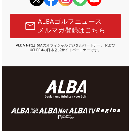
ALBAゴルフニュース
メルマガ登録はこちら
ALBA NetはR&Aのオフィシャルデジタルパートナー、および
USLPGAの日本公式サイトパートナーです。