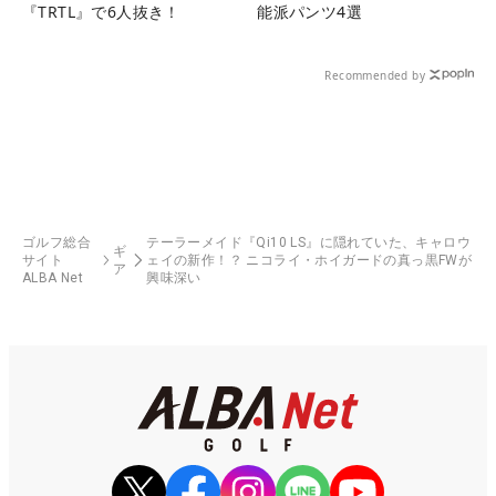
『TRTL』で6人抜き！
能派パンツ4選
Recommended by
ゴルフ総合
テーラーメイド『Qi10 LS』に隠れていた、キャロウ
ギ
サイト
ェイの新作！？ ニコライ・ホイガードの真っ黒FWが
ア
ALBA Net
興味深い