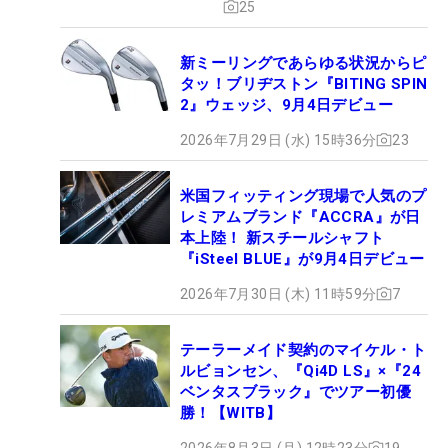
25
新ミーリングであらゆる状況からピ
タッ！ブリヂストン『BITING SPIN
2』ウェッジ、9月4日デビュー
2026年7月29日 (水) 15時36分
23
米国フィッティング現場で人気のプ
レミアムブランド『ACCRA』が日
本上陸！ 新スチールシャフト
『iSteel BLUE』が9月4日デビュー
2026年7月30日 (木) 11時59分
7
テーラーメイド契約のマイケル・ト
ルビョンセン、『Qi4D LS』×『24
ベンタスブラック』でツアー初優
勝！【WITB】
2026年8月3日 (月) 12時23分
19