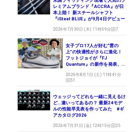
米国フィッティング現場で人気のプ
レミアムブランド『ACCRA』が日
本上陸！ 新スチールシャフト
『iSteel BLUE』が9月4日デビュー
2026年7月30日 (木) 11時59分
7
女子プロ17人が好む“雲の
上”の快適性がさらに進化！
フットジョイが『FJ
Quantum』の新作を発表、8
月7日デビュー
2026年8月1日 (土) 11時41分
51
ウェッジってどれも一緒に見えるけ
ど…違いってあるの？ 最新24モデ
ルの性能早見表を作ってみた #ギ
アカタログ2026
2026年7月31日 (金) 12時15分
25