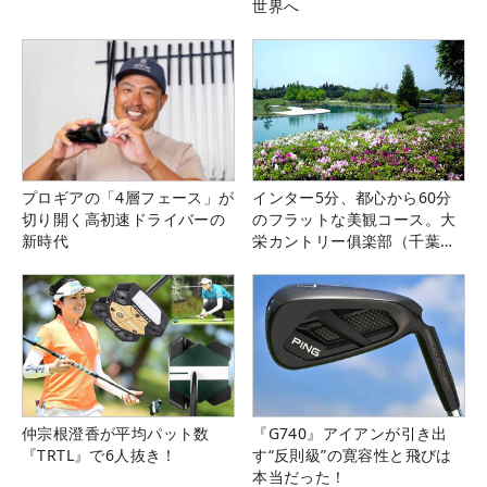
世界へ
プロギアの「4層フェース」が
インター5分、都心から60分
切り開く高初速ドライバーの
のフラットな美観コース。大
新時代
栄カントリー俱楽部（千葉
県）
仲宗根澄香が平均パット数
『G740』アイアンが引き出
『TRTL』で6人抜き！
す“反則級”の寛容性と飛びは
本当だった！