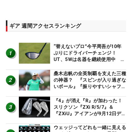
ギア 週間アクセスランキング
“替えないプロ”今平周吾が10年
1
ぶりにドライバーチェンジ！
UT、5Wは名器を継続使用中 #
男子プロセッティング
桑木志帆の全英制覇を支えた三種
2
の神器？ 『スピンが入り過ぎな
いボール』『振りやすいシャフ
ト』『真っすぐ飛ぶドライバ
ー』 #女子プロセッティング
『4』が消え『R』が加わった！
3
スリクソン『ZXi R/5/7』＆
『ZXiU』アイアンが9月12日デ
ビュー
ウェッジってどれも一緒に見える