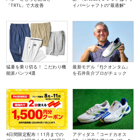
「TRTL」で大改善
イバーシャフトの“最適解”
猛暑を乗り切る！ こだわり機
最新モデル『FJクオンタム』
能派パンツ4選
を石井良介プロがチェック
4日間限定配布！11月までの
アディダス『コードカオス