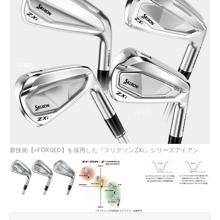
新技術【i-FORGED】を採用した『スリクソンZXi』シリーズアイアン