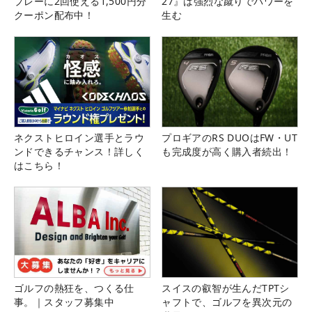
プレーに2回使える1,500円分
27』は強烈な蹴りでパワーを
クーポン配布中！
生む
ネクストヒロイン選手とラウ
プロギアのRS DUOはFW・UT
ンドできるチャンス！詳しく
も完成度が高く購入者続出！
はこちら！
ゴルフの熱狂を、つくる仕
スイスの叡智が生んだTPTシ
事。｜スタッフ募集中
ャフトで、ゴルフを異次元の