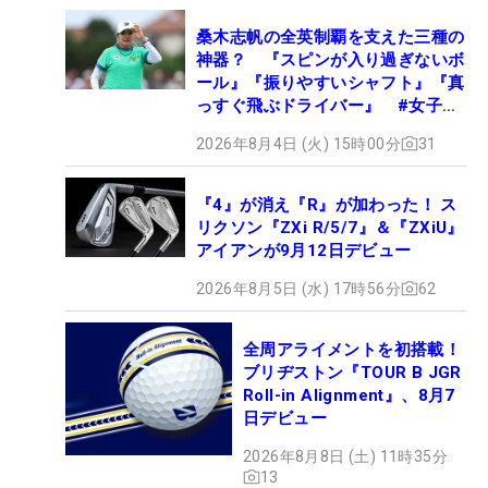
桑木志帆の全英制覇を支えた三種の
神器？ 『スピンが入り過ぎないボ
ール』『振りやすいシャフト』『真
っすぐ飛ぶドライバー』 #女子プ
ロセッティング
2026年8月4日 (火) 15時00分
31
『4』が消え『R』が加わった！ ス
リクソン『ZXi R/5/7』＆『ZXiU』
アイアンが9月12日デビュー
2026年8月5日 (水) 17時56分
62
全周アライメントを初搭載！
ブリヂストン『TOUR B JGR
Roll-in Alignment』、8月7
日デビュー
2026年8月8日 (土) 11時35分
13