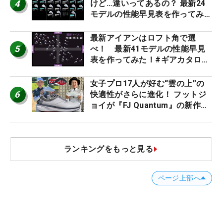
4
けど…違いってあるの？ 最新24
モデルの性能早見表を作ってみ
た #ギアカタログ2026
最新アイアンはロフト角で選
5
べ！ 最新41モデルの性能早見
表を作ってみた！#ギアカタログ
2026
女子プロ17人が好む“雲の上”の
6
快適性がさらに進化！ フットジ
ョイが『FJ Quantum』の新作を
発表、8月7日デビュー
ランキングをもっと見る
ページ上部へ