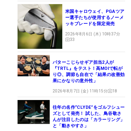
米国キャロウェイ、PGAツア
ー選手たちが使用するノーメ
ッキブレードを限定発売
2026年8月6日 (木) 10時37分
33
パターこじらせギア担当2人が
『TRTL』をテスト！高MOIで転が
り◎、調節も自在で「結果の改善効
果にかなりの意外性」
2026年8月7日 (金) 11時15分
18
往年の名作“CLYDE”をゴルフシュー
ズとして発売！ 試した、鳥谷敬さ
んが注目したのは「カラーリング」
と「動きやすさ」