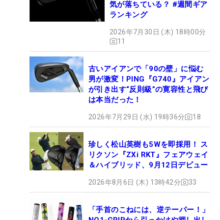
気が落ちている？ #週間ギア
ランキング
2026年7月30日 (木) 18時00分
11
古いアイアンで「90の壁」に悩む
男が激変！PING『G740』アイアン
が引き出す“反則級”の寛容性と飛び
は本当だった！
2026年7月29日 (水) 19時36分
18
珍しく松山英樹も5Wを即採用！ ス
リクソン『ZXi RKT』フェアウェイ
＆ハイブリッド、9月12日デビュー
2026年8月6日 (木) 13時42分
33
「手首のこねには、逆テーパー！」
NO1-GRIPから引っかけや押し出し