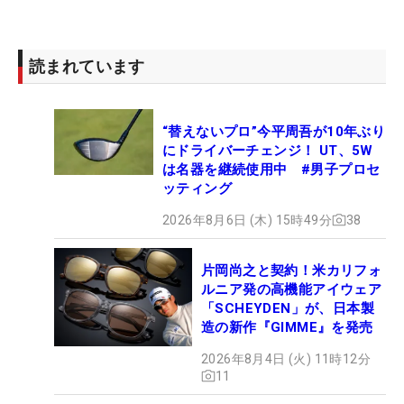
読まれています
“替えないプロ”今平周吾が10年ぶり
にドライバーチェンジ！ UT、5W
は名器を継続使用中 #男子プロセ
ッティング
2026年8月6日 (木) 15時49分
38
片岡尚之と契約！米カリフォ
ルニア発の高機能アイウェア
「SCHEYDEN」が、日本製
造の新作『GIMME』を発売
2026年8月4日 (火) 11時12分
11