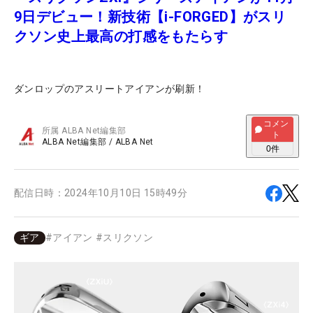
9日デビュー！新技術【i-FORGED】がスリ
クソン史上最高の打感をもたらす
ダンロップのアスリートアイアンが刷新！
コメン
所属
ALBA Net編集部
ト
ALBA Net編集部
/
ALBA Net
0
件
配信日時：
2024年10月10日 15時49分
ギア
#
アイアン
#
スリクソン