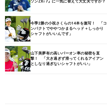
ソンZXi 7』に一気に替えて大丈夫ですか？
今季2勝の小祝さくらの14本を激写！ 「コ
ンパクトでややつかまるヘッド＋しっかり
シャフトがいいんです」
山下美夢有の高いパーオン率の秘密を直
撃！ 「大き過ぎず滑ってくれるアイアン
としなり過ぎないシャフトがいい」