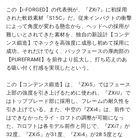
この【i-FORGED】の代表例が、『ZXi7』に初採用
された軟鉄素材『S15C』だ。従来インパクトの衝撃
によって角度が変わる懸念から、ヘッドへの採用が
難しいとされてきた素材を、独自の新設計【コンデ
ンス鍛造】でネックを高強度に成形し初めて採用に
成功。それだけでなく、バックフェースの厚肉部の
【PUREFRAME】を前作より拡大し、打ち応えのあ
る吸い付く打感を実現したという。
この【コンデンス鍛造】は、『ZXi5』ではフェース
上部の強度を引き上げるために使われ、『ZXiU』で
はトップブレード部に採用し、フレームの耐久性を
引き上げている。また、中空の『ZXi4』は、前作で
はできなかったライ・ロフトの調整が可能になっ
た。7Iロフトは各モデル前作と同じで、『ZXi7』が
32度、『ZXi5』が31度、『ZXi4』が28.5度とな