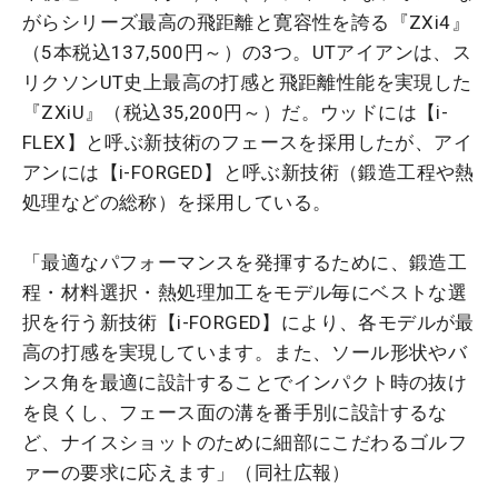
がらシリーズ最高の飛距離と寛容性を誇る『ZXi4』
（5本税込137,500円～）の3つ。UTアイアンは、ス
リクソンUT史上最高の打感と飛距離性能を実現した
『ZXiU』（税込35,200円～）だ。ウッドには【i-
FLEX】と呼ぶ新技術のフェースを採用したが、アイ
アンには【i-FORGED】と呼ぶ新技術（鍛造工程や熱
処理などの総称）を採用している。
「最適なパフォーマンスを発揮するために、鍛造工
程・材料選択・熱処理加工をモデル毎にベストな選
択を行う新技術【i-FORGED】により、各モデルが最
高の打感を実現しています。また、ソール形状やバ
ンス角を最適に設計することでインパクト時の抜け
を良くし、フェース面の溝を番手別に設計するな
ど、ナイスショットのために細部にこだわるゴルフ
ァーの要求に応えます」（同社広報）