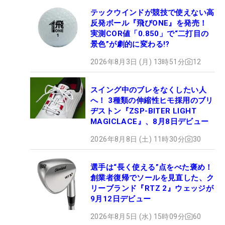
テックウインドが競技で使えない高
反発ボール『飛びONE』を発売！
実測COR値「0.850」で“二打目の
景色”が劇的に変わる!?
2026年8月3日 (月) 13時51分
12
スイング中のブレをなくしたい人
へ！ 3種類の伸縮性ヒモ採用のブリ
ヂストン『ZSP-BITER LIGHT
MAGICLACE』、8月8日デビュー
2026年8月8日 (土) 11時30分
30
選手は“長く使える”点をべた褒め！
創業者復帰でソールを見直した、ク
リーブランド『RTZ 2』ウェッジが
9月12日デビュー
2026年8月5日 (水) 15時09分
60