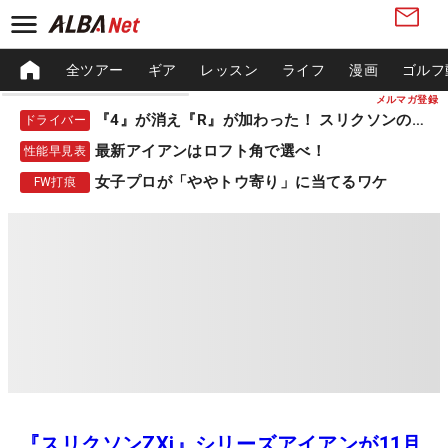
全ツアー
ギア
レッスン
ライフ
漫画
ゴルフ
メルマガ登録
『4』が消え『R』が加わった！ スリクソンの新作
ドライバー
最新アイアンはロフト角で選べ！
性能早見表
女子プロが「ややトウ寄り」に当てるワケ
FW打痕
『スリクソンZXi』シリーズアイアンが11月