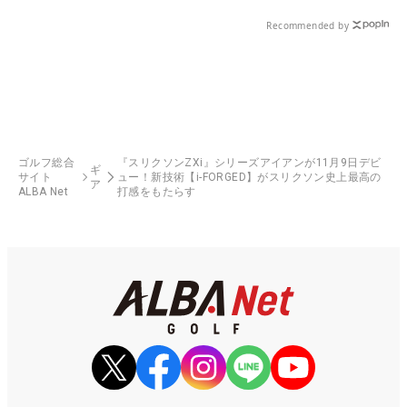
Recommended by
ゴルフ総合
『スリクソンZXi』シリーズアイアンが11月9日デビ
ギ
サイト
ュー！新技術【i-FORGED】がスリクソン史上最高の
ア
ALBA Net
打感をもたらす