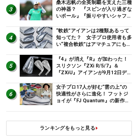
桑木志帆の全英制覇を支えた三種
3
の神器？ 『スピンが入り過ぎな
いボール』『振りやすいシャフ
ト』『真っすぐ飛ぶドライバ
ー』 #女子プロセッティング
“軟鉄”アイアンは2種類あるって
4
知ってた？ 女子プロ使用者も多
い“複合軟鉄”はアマチュアにもオ
ススメ！
『4』が消え『R』が加わった！
5
スリクソン『ZXi R/5/7』＆
『ZXiU』アイアンが9月12日デ
ビュー
女子プロ17人が好む“雲の上”の
6
快適性がさらに進化！ フットジ
ョイが『FJ Quantum』の新作を
発表、8月7日デビュー
ランキングをもっと見る