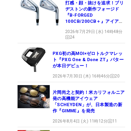
打感・顔・抜けを追求！ブリ
ヂストンの新作フォージド
『B-FORGED
100CB/200CB＋』アイアン
が9月4日デビュー
2026年7月29日 (水) 14時48分
24
PXG初の高MOI×ゼロトルクマレッ
ト『PXG One & Done ZT』パター
が本日デビュー！
2026年7月30日 (木) 16時46分
20
片岡尚之と契約！米カリフォルニア
発の高機能アイウェア
「SCHEYDEN」が、日本製造の新
作『GIMME』を発売
2026年8月4日 (火) 11時12分
11