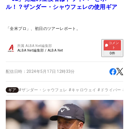
ル！？ザンダー・シャウフェレの使用ギア
「全米プロ」、初日のツアーレポート。
コメン
所属
ALBA Net編集部
ト
ALBA Net編集部
/
ALBA Net
0
件
配信日時：
2024年5月17日 12時33分
ギア
#
ザンダー・シャウフェレ
#
キャロウェイ
#
ドライバー
#