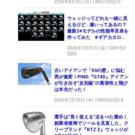
2026年8月3日 (月) 13時51分
12
ウェッジってどれも一緒に見
えるけど…違いってあるの？
最新24モデルの性能早見表を
作ってみた #ギアカタログ
2026
2026年7月31日 (金) 12時15分
25
古いアイアンで「90の壁」に悩む
男が激変！PING『G740』アイアン
が引き出す“反則級”の寛容性と飛び
は本当だった！
2026年7月29日 (水) 19時36分
18
選手は“長く使える”点をべた褒め！
創業者復帰でソールを見直した、ク
リーブランド『RTZ 2』ウェッジが