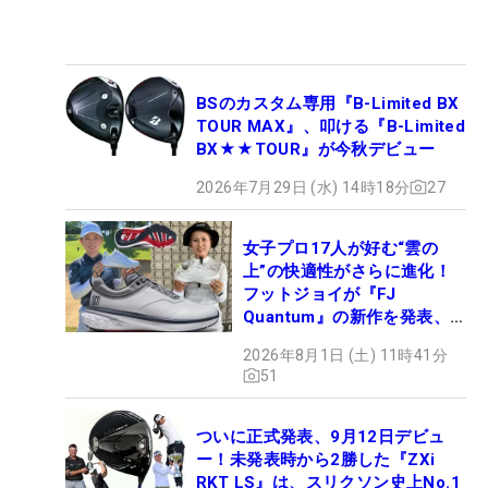
BSのカスタム専用『B-Limited BX
TOUR MAX』、叩ける『B-Limited
BX★★TOUR』が今秋デビュー
2026年7月29日 (水) 14時18分
27
女子プロ17人が好む“雲の
上”の快適性がさらに進化！
フットジョイが『FJ
Quantum』の新作を発表、8
月7日デビュー
2026年8月1日 (土) 11時41分
51
ついに正式発表、9月12日デビュ
ー！未発表時から2勝した『ZXi
RKT LS』は、スリクソン史上No.1