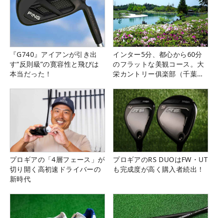
『G740』アイアンが引き出
インター5分、都心から60分
す“反則級”の寛容性と飛びは
のフラットな美観コース。大
本当だった！
栄カントリー俱楽部（千葉
県）
プロギアの「4層フェース」が
プロギアのRS DUOはFW・UT
切り開く高初速ドライバーの
も完成度が高く購入者続出！
新時代