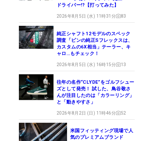
ドライバー!?【打ってみた】
2026年8月5日 (水) 11時31分
83
純正シャフト12モデルのスペック
調査「ピンの純正Sフレックスは、
カスタムの6X相当」テーラー、キ
ャロ…もチェック！
2026年8月5日 (水) 16時15分
13
往年の名作“CLYDE”をゴルフシュー
ズとして発売！ 試した、鳥谷敬さ
んが注目したのは「カラーリング」
と「動きやすさ」
2026年8月2日 (日) 11時46分
52
米国フィッティング現場で人
気のプレミアムブランド