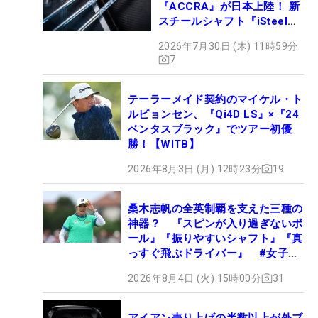
『ACCRA』が日本上陸！ 新
スチールシャフト『iSteel
BLUE』が9月4日デビュー
2026年7月30日 (木) 11時59分
7
テーラーメイド契約のマイケル・ト
ルビョンセン、『Qi4D LS』×『24
ベンタスブラック』でツアー初優
勝！【WITB】
2026年8月3日 (月) 12時23分
19
桑木志帆の全英制覇を支えた三種の
神器？ 『スピンが入り過ぎないボ
ール』『振りやすいシャフト』『真
っすぐ飛ぶドライバー』 #女子プ
ロセッティング
2026年8月4日 (火) 15時00分
31
アイアン売り上げの半数以上が外ブ