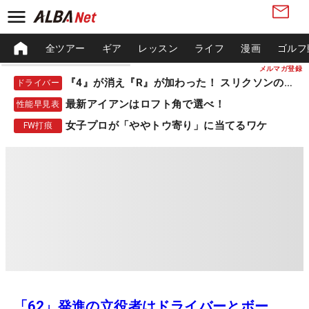
全ツアー
ギア
レッスン
ライフ
漫画
ゴルフ
メルマガ登録
『4』が消え『R』が加わった！ スリクソンの新作
ドライバー
最新アイアンはロフト角で選べ！
性能早見表
女子プロが「ややトウ寄り」に当てるワケ
FW打痕
「62」発進の立役者はドライバーとボー