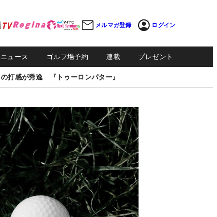
メルマガ登録
ログイン
Sニュース
ゴルフ場予約
連載
プレゼント
しの打感が秀逸 『トゥーロンパター』