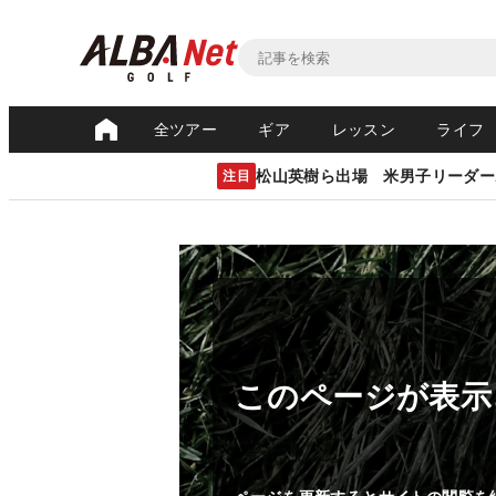
全ツアー
ギア
レッスン
ライフ
松山英樹ら出場 米男子リーダー
注目
このページが表示