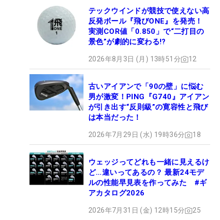
テックウインドが競技で使えない高
反発ボール『飛びONE』を発売！
実測COR値「0.850」で“二打目の
景色”が劇的に変わる!?
2026年8月3日 (月) 13時51分
12
古いアイアンで「90の壁」に悩む
男が激変！PING『G740』アイアン
が引き出す“反則級”の寛容性と飛び
は本当だった！
2026年7月29日 (水) 19時36分
18
ウェッジってどれも一緒に見えるけ
ど…違いってあるの？ 最新24モデ
ルの性能早見表を作ってみた #ギ
アカタログ2026
2026年7月31日 (金) 12時15分
25