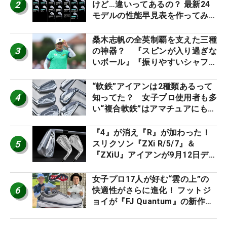
2
けど…違いってあるの？ 最新24
モデルの性能早見表を作ってみ
た #ギアカタログ2026
桑木志帆の全英制覇を支えた三種
3
の神器？ 『スピンが入り過ぎな
いボール』『振りやすいシャフ
ト』『真っすぐ飛ぶドライバ
ー』 #女子プロセッティング
“軟鉄”アイアンは2種類あるって
4
知ってた？ 女子プロ使用者も多
い“複合軟鉄”はアマチュアにもオ
ススメ！
『4』が消え『R』が加わった！
5
スリクソン『ZXi R/5/7』＆
『ZXiU』アイアンが9月12日デ
ビュー
女子プロ17人が好む“雲の上”の
6
快適性がさらに進化！ フットジ
ョイが『FJ Quantum』の新作を
発表、8月7日デビュー