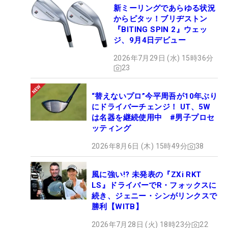
新ミーリングであらゆる状況
からピタッ！ブリヂストン
『BITING SPIN 2』ウェッ
ジ、9月4日デビュー
2026年7月29日 (水) 15時36分
23
“替えないプロ”今平周吾が10年ぶり
にドライバーチェンジ！ UT、5W
は名器を継続使用中 #男子プロセ
ッティング
2026年8月6日 (木) 15時49分
38
風に強い!? 未発表の『ZXi RKT
LS』ドライバーでR・フォックスに
続き、ジェニー・シンがリンクスで
勝利【WITB】
2026年7月28日 (火) 18時23分
22