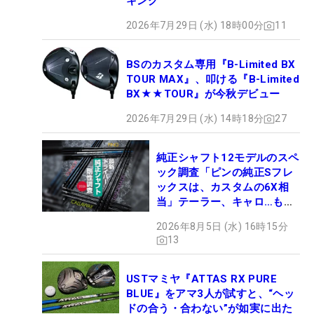
キング
2026年7月29日 (水) 18時00分
11
BSのカスタム専用『B-Limited BX
TOUR MAX』、叩ける『B-Limited
BX★★TOUR』が今秋デビュー
2026年7月29日 (水) 14時18分
27
純正シャフト12モデルのスペ
ック調査「ピンの純正Sフレ
ックスは、カスタムの6X相
当」テーラー、キャロ…もチ
ェック！
2026年8月5日 (水) 16時15分
13
USTマミヤ『ATTAS RX PURE
BLUE』をアマ3人が試すと、“ヘッ
ドの合う・合わない”が如実に出た