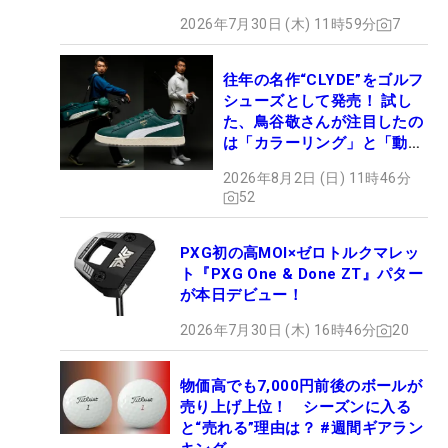
2026年7月30日 (木) 11時59分
7
往年の名作“CLYDE”をゴルフ
シューズとして発売！ 試し
た、鳥谷敬さんが注目したの
は「カラーリング」と「動き
やすさ」
2026年8月2日 (日) 11時46分
52
PXG初の高MOI×ゼロトルクマレッ
ト『PXG One & Done ZT』パター
が本日デビュー！
2026年7月30日 (木) 16時46分
20
物価高でも7,000円前後のボールが
売り上げ上位！ シーズンに入る
と“売れる”理由は？ #週間ギアラン