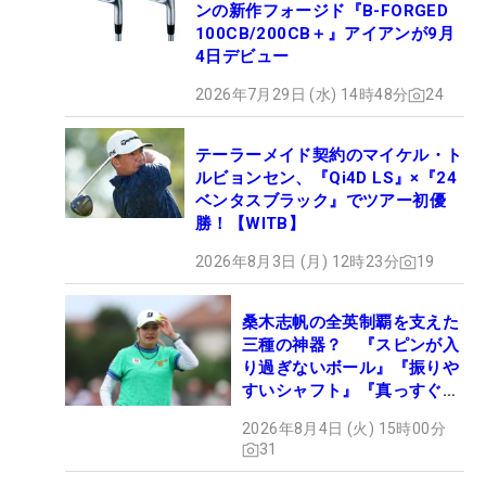
ンの新作フォージド『B-FORGED
100CB/200CB＋』アイアンが9月
4日デビュー
2026年7月29日 (水) 14時48分
24
テーラーメイド契約のマイケル・ト
ルビョンセン、『Qi4D LS』×『24
ベンタスブラック』でツアー初優
勝！【WITB】
2026年8月3日 (月) 12時23分
19
桑木志帆の全英制覇を支えた
三種の神器？ 『スピンが入
り過ぎないボール』『振りや
すいシャフト』『真っすぐ飛
ぶドライバー』 #女子プロ
2026年8月4日 (火) 15時00分
セッティング
31