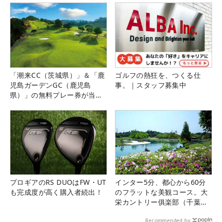
「潮来CC（茨城県）」＆「鹿
ゴルフの熱狂を、つくる仕
児島ガーデンGC（鹿児島
事。｜スタッフ募集中
県）」の無料プレー券が当た
る！！
プロギアのRS DUOはFW・UT
インター5分、都心から60分
も完成度が高く購入者続出！
のフラットな美観コース。大
栄カントリー俱楽部（千葉
県）
Recommended by