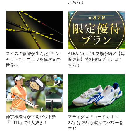
こちら！
スイスの叡智が生んだTPTシ
ALBA Netゴルフ場予約／【毎
ャフトで、ゴルフを異次元の
週更新】特別優待プランはこ
世界へ
ちら！
仲宗根澄香が平均パット数
アディダス『コードカオス
『TRTL』で6人抜き！
27』は強烈な蹴りでパワーを
生む