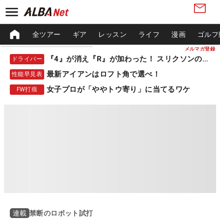
全ツアー
ギア
レッスン
ライフ
漫画
ゴルフ
メルマガ登録
『4』が消え『R』が加わった！ スリクソンの新作
ドライバー
最新アイアンはロフト角で選べ！
性能早見表
女子プロが「ややトウ寄り」に当てるワケ
FW打痕
禁断のロボット試打
連載