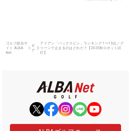
ゴルフ総合サ
アイアン「バックスピン」ランキング 1〜15位／グ
ギ
イト ALBA
リーンで止まるのはどれだ？【2025秋ロボット試
ア
Net
打】