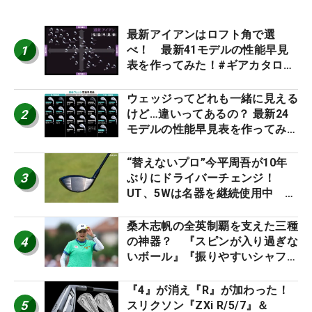
最新アイアンはロフト角で選
1
べ！ 最新41モデルの性能早見
表を作ってみた！#ギアカタログ
2026
ウェッジってどれも一緒に見える
2
けど…違いってあるの？ 最新24
モデルの性能早見表を作ってみ
た #ギアカタログ2026
“替えないプロ”今平周吾が10年
3
ぶりにドライバーチェンジ！
UT、5Wは名器を継続使用中 #
男子プロセッティング
桑木志帆の全英制覇を支えた三種
4
の神器？ 『スピンが入り過ぎな
いボール』『振りやすいシャフ
ト』『真っすぐ飛ぶドライバ
ー』 #女子プロセッティング
『4』が消え『R』が加わった！
5
スリクソン『ZXi R/5/7』＆