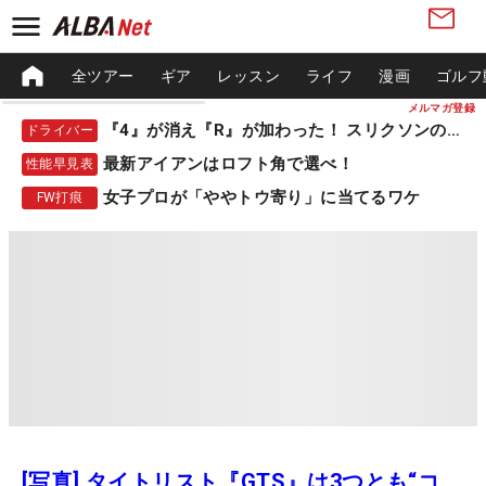
全ツアー
ギア
レッスン
ライフ
漫画
ゴルフ
メルマガ登録
『4』が消え『R』が加わった！ スリクソンの新作
ドライバー
最新アイアンはロフト角で選べ！
性能早見表
女子プロが「ややトウ寄り」に当てるワケ
FW打痕
[写真] タイトリスト『GTS』は3つとも“コ