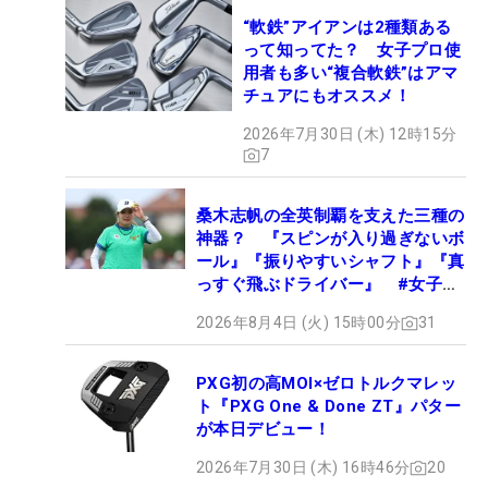
“軟鉄”アイアンは2種類ある
って知ってた？ 女子プロ使
用者も多い“複合軟鉄”はアマ
チュアにもオススメ！
2026年7月30日 (木) 12時15分
7
桑木志帆の全英制覇を支えた三種の
神器？ 『スピンが入り過ぎないボ
ール』『振りやすいシャフト』『真
っすぐ飛ぶドライバー』 #女子プ
ロセッティング
2026年8月4日 (火) 15時00分
31
PXG初の高MOI×ゼロトルクマレッ
ト『PXG One & Done ZT』パター
が本日デビュー！
2026年7月30日 (木) 16時46分
20