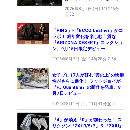
やすさ」
2026年8月2日 (日) 11時46分
52
「PING」×「ECCO Leather」がコ
ラボ！ 経年変化を楽しむ上質な
『ARIZONA DESERT』コレクショ
ン、9月15日限定デビュー
2026年8月7日 (金) 14時28分
64
女子プロ17人が好む“雲の上”の快適
性がさらに進化！ フットジョイが
『FJ Quantum』の新作を発表、8
月7日デビュー
2026年8月1日 (土) 11時41分
51
『4』が消え『R』が加わった！ ス
リクソン『ZXi R/5/7』＆『ZXiU』