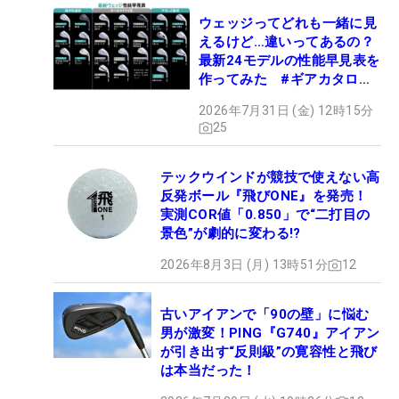
ウェッジってどれも一緒に見
えるけど…違いってあるの？
最新24モデルの性能早見表を
作ってみた #ギアカタログ
2026
2026年7月31日 (金) 12時15分
25
テックウインドが競技で使えない高
反発ボール『飛びONE』を発売！
実測COR値「0.850」で“二打目の
景色”が劇的に変わる!?
2026年8月3日 (月) 13時51分
12
古いアイアンで「90の壁」に悩む
男が激変！PING『G740』アイアン
が引き出す“反則級”の寛容性と飛び
は本当だった！