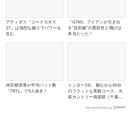
アディダス『コードカオス
『G740』アイアンが引き出
27』は強烈な蹴りでパワーを
す“反則級”の寛容性と飛びは
生む
本当だった！
仲宗根澄香が平均パット数
インター5分、都心から60分
『TRTL』で6人抜き！
のフラットな美観コース。大
栄カントリー俱楽部（千葉
県）
Recommended by