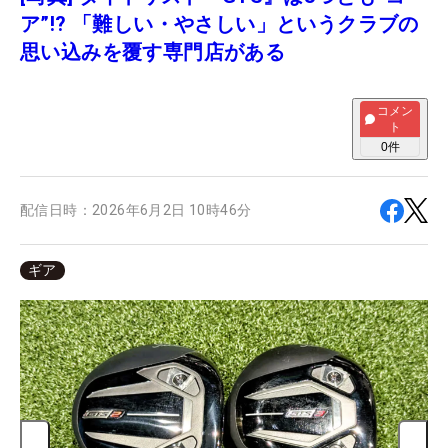
ア”!? 「難しい・やさしい」というクラブの
思い込みを覆す専門店がある
コメン
ト
0
件
配信日時：
2026年6月2日 10時46分
ギア