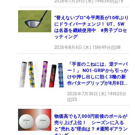
2026年7月29日 (水) 19時36分
18
“替えないプロ”今平周吾が10年ぶり
にドライバーチェンジ！ UT、5W
は名器を継続使用中 #男子プロセ
ッティング
2026年8月6日 (木) 15時49分
38
「手首のこねには、逆テーパ
ー！」 NO1-GRIPから引っか
けや押し出しに効く3種の新
作パターグリップが8月8日デ
ビュー
2026年7月30日 (木) 14時20分
33
物価高でも7,000円前後のボールが
売り上げ上位！ シーズンに入る
と“売れる”理由は？ #週間ギアラン