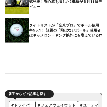
式発表！安心感を増した2機種が６月11日デ
ビュー
タイトリストが「全米プロ」でボール使用
率No.1！ 話題の「飛ばないボール」使用者
はキャメロン・ヤング以外にも増えている!?
番手からギア記事を探す！
#
ドライバー
#
フェアウェイウッド
#
ユーティリテ