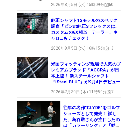
2026年8月5日 (水) 15時09分
60
純正シャフト12モデルのスペック
調査「ピンの純正Sフレックスは、
カスタムの6X相当」テーラー、キ
ャロ…もチェック！
2026年8月5日 (水) 16時15分
13
米国フィッティング現場で人気のプ
レミアムブランド『ACCRA』が日
本上陸！ 新スチールシャフト
『iSteel BLUE』が9月4日デビュー
2026年7月30日 (木) 11時59分
7
往年の名作“CLYDE”をゴルフ
シューズとして発売！ 試し
た、鳥谷敬さんが注目したの
は「カラーリング」と「動き