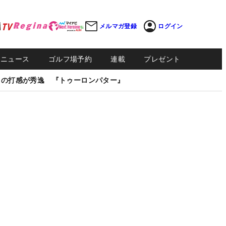
メルマガ登録
ログイン
Sニュース
ゴルフ場予約
連載
プレゼント
しの打感が秀逸 『トゥーロンパター』