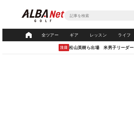
全ツアー
ギア
レッスン
ライフ
松山英樹ら出場 米男子リーダー
注目