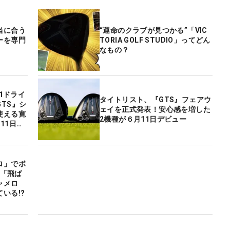
当に合う
“運命のクラブが見つかる”「VIC
ーを専門
TORIA GOLF STUDIO」ってどん
なもの？
.1ドライ
タイトリスト、『GTS』フェアウ
TS』シ
ェイを正式発表！安心感を増した
使える寛
2機種が６月11日デビュー
11日デ
ロ」でボ
の「飛ば
ャメロ
いる!?