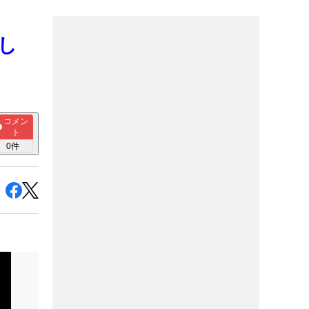
さし
コメン
ト
0
件