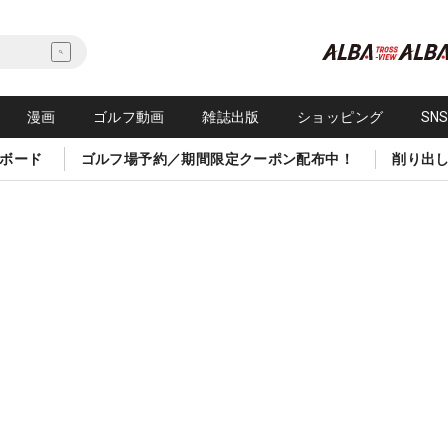
漫画
ゴルフ動画
雑誌出版
ショッピング
SN
ボード
ゴルフ場予約／期間限定クーポン配布中！
削り出