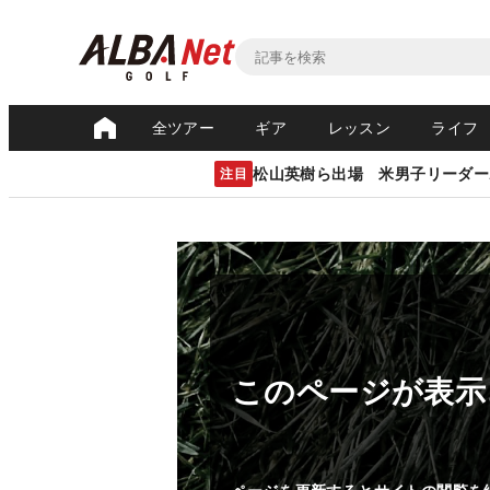
全ツアー
ギア
レッスン
ライフ
松山英樹ら出場 米男子リーダー
注目
このページが表示