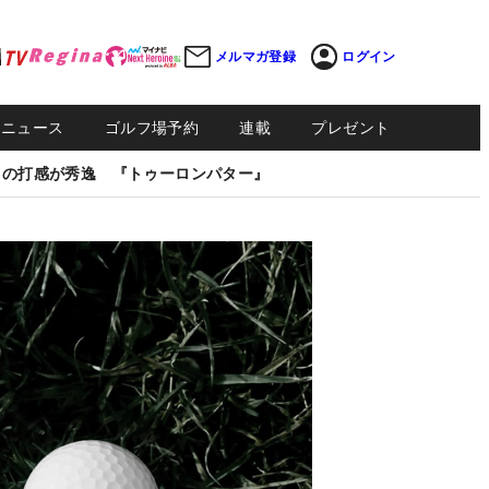
メルマガ登録
ログイン
Sニュース
ゴルフ場予約
連載
プレゼント
しの打感が秀逸 『トゥーロンパター』