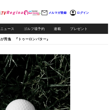
メルマガ登録
ログイン
Sニュース
ゴルフ場予約
連載
プレゼント
感が秀逸 『トゥーロンパター』