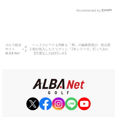
Recommended by
ゴルフ総合
ヘッドスピードも年齢も「45」の編集部員が、松山英
ギ
サイト
樹が投入したスリクソン『ZXiシリーズ』打ってみた
ア
ALBA Net
【忖度なしの試打レポ】