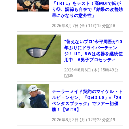
『TRTL』をテスト！高MOIで転が
り◎、調節も自在で「結果の改善効
果にかなりの意外性」
2026年8月7日 (金) 11時15分
18
“替えないプロ”今平周吾が10
年ぶりにドライバーチェン
ジ！ UT、5Wは名器を継続使
用中 #男子プロセッティン
グ
2026年8月6日 (木) 15時49分
38
テーラーメイド契約のマイケル・ト
ルビョンセン、『Qi4D LS』×『24
ベンタスブラック』でツアー初優
勝！【WITB】
2026年8月3日 (月) 12時23分
19