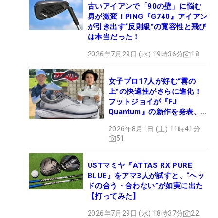
古いアイアンで「90の壁」に悩む
男が激変！PING『G740』アイアン
が引き出す“反則級”の寛容性と飛び
は本当だった！
2026年7月29日 (水) 19時36分
18
女子プロ17人が好む“雲の
上”の快適性がさらに進化！
フットジョイが『FJ
Quantum』の新作を発表、8
月7日デビュー
2026年8月1日 (土) 11時41分
51
USTマミヤ『ATTAS RX PURE
BLUE』をアマ3人が試すと、“ヘッ
ドの合う・合わない”が如実に出た
【打ってみた】
2026年7月29日 (水) 18時37分
22