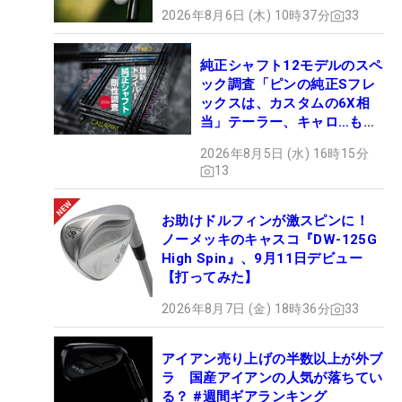
2026年8月6日 (木) 10時37分
33
純正シャフト12モデルのスペ
ック調査「ピンの純正Sフレ
ックスは、カスタムの6X相
当」テーラー、キャロ…もチ
ェック！
2026年8月5日 (水) 16時15分
13
お助けドルフィンが激スピンに！
ノーメッキのキャスコ『DW-125G
High Spin』、9月11日デビュー
【打ってみた】
2026年8月7日 (金) 18時36分
33
アイアン売り上げの半数以上が外ブ
ラ 国産アイアンの人気が落ちてい
る？ #週間ギアランキング