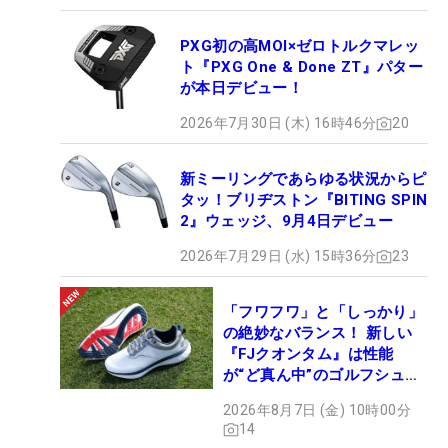
PXG初の高MOI×ゼロトルクマレッ
ト『PXG One & Done ZT』パター
が本日デビュー！
2026年7月30日 (木) 16時46分
20
新ミーリングであらゆる状況からピ
タッ！ブリヂストン『BITING SPIN
2』ウェッジ、9月4日デビュー
2026年7月29日 (水) 15時36分
23
「フワフワ」と「しっかり」
の絶妙なバランス！ 新しい
『FJクオンタム』は性能
が“ど真ん中”のゴルフシュー
ズだった
2026年8月7日 (金) 10時00分
14