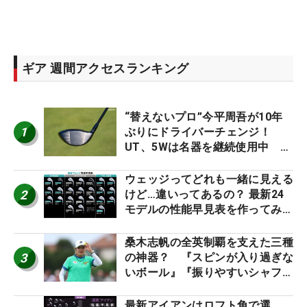
ギア 週間アクセスランキング
“替えないプロ”今平周吾が10年
1
ぶりにドライバーチェンジ！
UT、5Wは名器を継続使用中 #
男子プロセッティング
ウェッジってどれも一緒に見える
2
けど…違いってあるの？ 最新24
モデルの性能早見表を作ってみ
た #ギアカタログ2026
桑木志帆の全英制覇を支えた三種
3
の神器？ 『スピンが入り過ぎな
いボール』『振りやすいシャフ
ト』『真っすぐ飛ぶドライバ
ー』 #女子プロセッティング
最新アイアンはロフト角で選