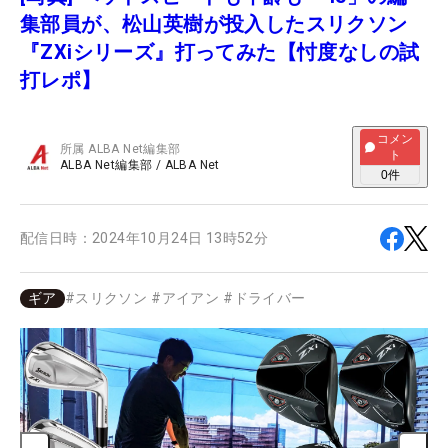
集部員が、松山英樹が投入したスリクソン
『ZXiシリーズ』打ってみた【忖度なしの試
打レポ】
コメン
所属
ALBA Net編集部
ト
ALBA Net編集部
/
ALBA Net
0
件
配信日時：
2024年10月24日 13時52分
ギア
#
スリクソン
#
アイアン
#
ドライバー