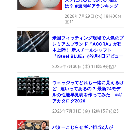
ズンに入ると“売れる”理由
は？ #週間ギアランキング
2026年7月29日 (水) 18時00分
11
米国フィッティング現場で人気のプ
レミアムブランド『ACCRA』が日
本上陸！ 新スチールシャフト
『iSteel BLUE』が9月4日デビュー
2026年7月30日 (木) 11時59分
7
ウェッジってどれも一緒に見えるけ
ど…違いってあるの？ 最新24モデ
ルの性能早見表を作ってみた #ギ
アカタログ2026
2026年7月31日 (金) 12時15分
25
パターこじらせギア担当2人が