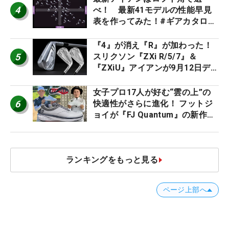
4
べ！ 最新41モデルの性能早見
表を作ってみた！#ギアカタログ
2026
『4』が消え『R』が加わった！
5
スリクソン『ZXi R/5/7』＆
『ZXiU』アイアンが9月12日デ
ビュー
女子プロ17人が好む“雲の上”の
6
快適性がさらに進化！ フットジ
ョイが『FJ Quantum』の新作を
発表、8月7日デビュー
ランキングをもっと見る
ページ上部へ