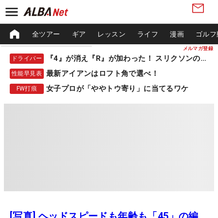
全ツアー
ギア
レッスン
ライフ
漫画
ゴルフ
メルマガ登録
『4』が消え『R』が加わった！ スリクソンの新作
ドライバー
最新アイアンはロフト角で選べ！
性能早見表
女子プロが「ややトウ寄り」に当てるワケ
FW打痕
[写真] ヘッドスピードも年齢も「45」の編