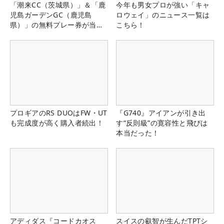
「潮来CC（茨城県）」＆「鹿
今年も男女プロが強い「キャ
児島ガーデンGC（鹿児島
ロウェイ」のニュース一覧は
県）」の無料プレー券が当た
こちら！
る！！
プロギアのRS DUOはFW・UT
『G740』アイアンが引き出
も完成度が高く購入者続出！
す“反則級”の寛容性と飛びは
本当だった！
アディダス『コードカオス
スイスの叡智が生んだTPTシ