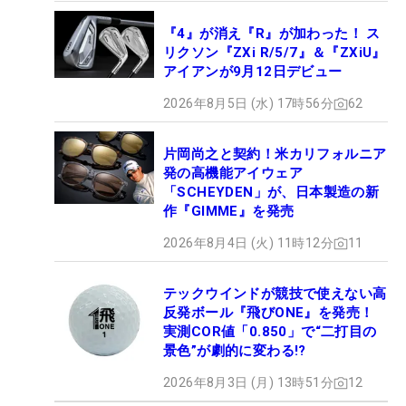
『4』が消え『R』が加わった！ ス
リクソン『ZXi R/5/7』＆『ZXiU』
アイアンが9月12日デビュー
2026年8月5日 (水) 17時56分
62
片岡尚之と契約！米カリフォルニア
発の高機能アイウェア
「SCHEYDEN」が、日本製造の新
作『GIMME』を発売
2026年8月4日 (火) 11時12分
11
テックウインドが競技で使えない高
反発ボール『飛びONE』を発売！
実測COR値「0.850」で“二打目の
景色”が劇的に変わる!?
2026年8月3日 (月) 13時51分
12