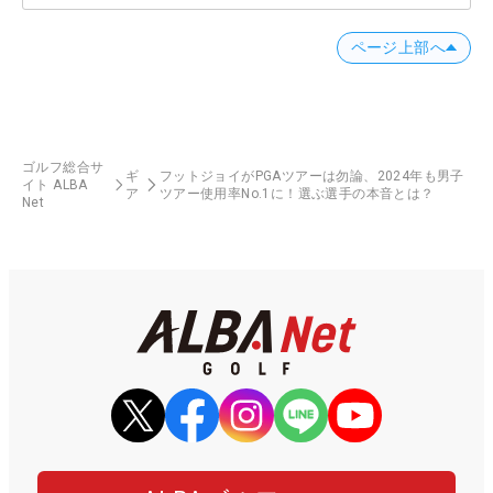
ページ上部へ
ゴルフ総合サ
ギ
フットジョイがPGAツアーは勿論、2024年も男子
イト ALBA
ア
ツアー使用率No.1に！選ぶ選手の本音とは？
Net