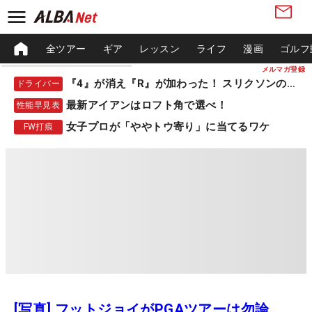
全ツアー
ギア
レッスン
ライフ
漫画
ゴルフ
メルマガ登録
『4』が消え『R』が加わった！ スリクソンの新作
ドライバー
最新アイアンはロフト角で選べ！
性能早見表
女子プロが「ややトウ寄り」に当てるワケ
FW打痕
[写真] フットジョイがPGAツアーは勿論、