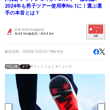
2024年も男子ツアー使用率No.1に！選ぶ選
手の本音とは？
コメン
所属
ALBA Net編集部
ト
ALBA Net編集部
/
ALBA Net
0
件
配信日時：
2024年12月3日 18時16分
ギア
#
フットジョイ
#
シューズ
PR記事