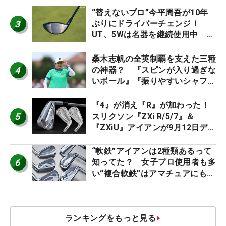
“替えないプロ”今平周吾が10年
3
ぶりにドライバーチェンジ！
UT、5Wは名器を継続使用中 #
男子プロセッティング
桑木志帆の全英制覇を支えた三種
4
の神器？ 『スピンが入り過ぎな
いボール』『振りやすいシャフ
ト』『真っすぐ飛ぶドライバ
ー』 #女子プロセッティング
『4』が消え『R』が加わった！
5
スリクソン『ZXi R/5/7』＆
『ZXiU』アイアンが9月12日デ
ビュー
“軟鉄”アイアンは2種類あるって
6
知ってた？ 女子プロ使用者も多
い“複合軟鉄”はアマチュアにもオ
ススメ！
ランキングをもっと見る