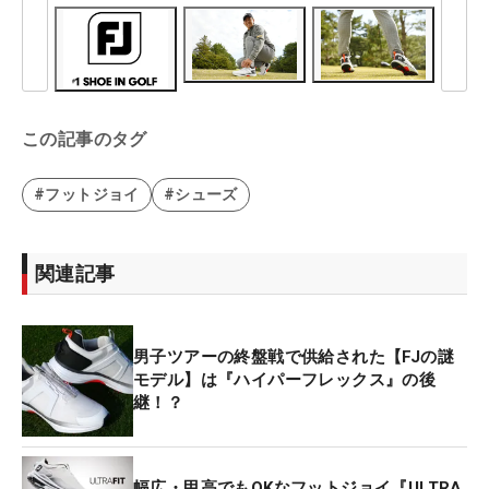
この記事のタグ
#フットジョイ
#シューズ
関連記事
男子ツアーの終盤戦で供給された【FJの謎
モデル】は『ハイパーフレックス』の後
継！？
幅広・甲高でもOKなフットジョイ『ULTRA