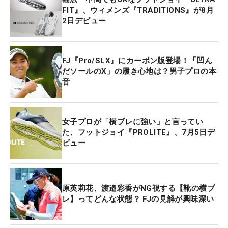
FIT』、ウィメンズ『TRADITIONS』が8月
2日デビュー
FJ『Pro/SLX』にカーボン版登場！「凹ん
だソールのX」の履き心地は？男子プロの本
音
女子プロが「横ブレに強い」と言ってい
た、フットジョイ『PROLITE』、7月5日デ
ビュー
原英莉花、渡邉彩香がNG視する【靴の横ブ
レ】ってどんな状態？ FJの見解が興味深い