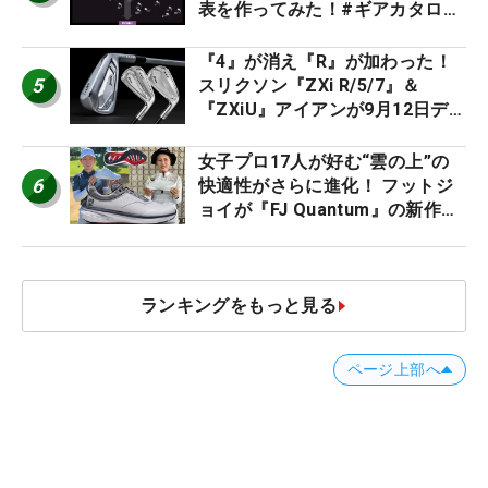
表を作ってみた！#ギアカタログ
2026
『4』が消え『R』が加わった！
5
スリクソン『ZXi R/5/7』＆
『ZXiU』アイアンが9月12日デ
ビュー
女子プロ17人が好む“雲の上”の
6
快適性がさらに進化！ フットジ
ョイが『FJ Quantum』の新作を
発表、8月7日デビュー
ランキングをもっと見る
ページ上部へ