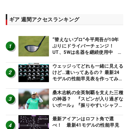
ギア 週間アクセスランキング
“替えないプロ”今平周吾が10年
1
ぶりにドライバーチェンジ！
UT、5Wは名器を継続使用中 #
男子プロセッティング
ウェッジってどれも一緒に見える
2
けど…違いってあるの？ 最新24
モデルの性能早見表を作ってみ
た #ギアカタログ2026
桑木志帆の全英制覇を支えた三種
3
の神器？ 『スピンが入り過ぎな
いボール』『振りやすいシャフ
ト』『真っすぐ飛ぶドライバ
ー』 #女子プロセッティング
最新アイアンはロフト角で選
4
べ！ 最新41モデルの性能早見