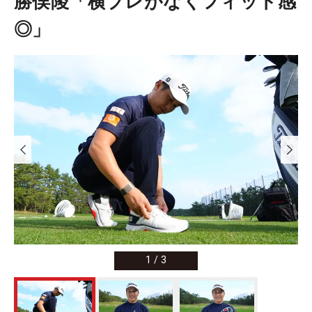
勝俣陵「横ブレがなくフィット感
◎」
1
/
3