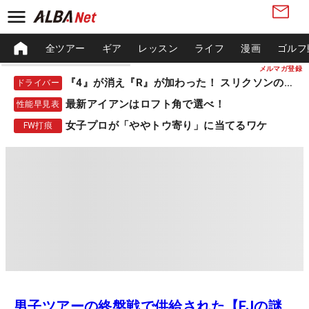
全ツアー
ギア
レッスン
ライフ
漫画
ゴルフ
メルマガ登録
『4』が消え『R』が加わった！ スリクソンの新作
ドライバー
最新アイアンはロフト角で選べ！
性能早見表
女子プロが「ややトウ寄り」に当てるワケ
FW打痕
男子ツアーの終盤戦で供給された【FJの謎