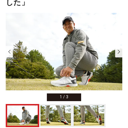
した」
1
/
3