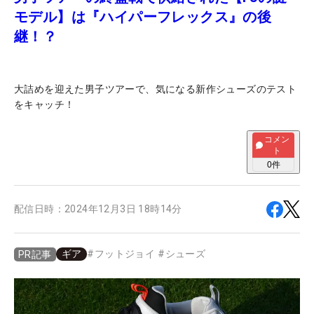
モデル】は『ハイパーフレックス』の後
継！？
大詰めを迎えた男子ツアーで、気になる新作シューズのテスト
をキャッチ！
コメン
ト
0
件
配信日時：
2024年12月3日 18時14分
ギア
#
フットジョイ
#
シューズ
PR記事