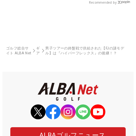
Recommended by
ゴルフ総合サ
ギ
男子ツアーの終盤戦で供給された【FJの謎モデ
イト ALBA Net
ア
ル】は『ハイパーフレックス』の後継！？
ALBAゴルフニュース