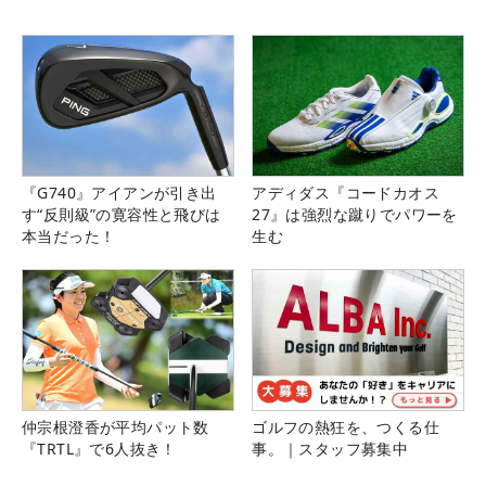
『G740』アイアンが引き出
アディダス『コードカオス
す“反則級”の寛容性と飛びは
27』は強烈な蹴りでパワーを
本当だった！
生む
仲宗根澄香が平均パット数
ゴルフの熱狂を、つくる仕
『TRTL』で6人抜き！
事。｜スタッフ募集中