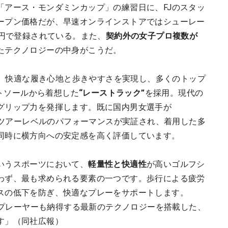
「アース・モンダミンカップ」の練習日に、FJのスタッ
ープン価格だが、早速オンラインストアではシューレー
700円で登録されている。また、
契約外の女子プロ複数が
たテクノロジーの中身がこうだ。
優れ、快適な履き心地と歩きやすさを実現し、多くのトップ
ウトソールから着想した
“レーストラック”
を採用。現代の
グリップ力を発揮します。既に国内男女選手が
り、ツアーレベルのパフォーマンスが実証され、着用した多
同時に横方向への安定感を高く評価しています。
いうスポーツにおいて、
軽量性と快適性
が高いゴルフシ
わず、最も求められる要素の一つです。歩行による疲労
スの低下を防ぎ、快適なプレーをサポートします。
ッププレーヤーも納得する最新のテクノロジーを搭載した、
す」（同社広報）