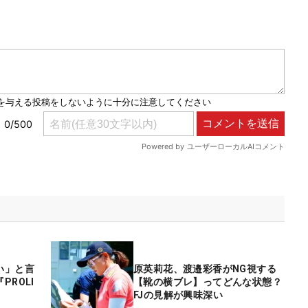
い」と言
原英莉花、渡邉彩香がNG視する
ROLI
【靴の横ブレ】ってどんな状態？
FJの見解が興味深い