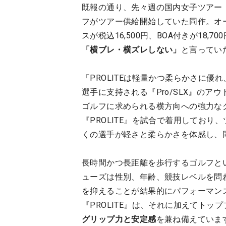
既報の通り、先々週の国内女子ツアー
フがツアー供給開始していた同作。オ
スが税込16,500円、BOA付きが18,
「横ブレ・横ズレしない」
と言ってい
「PROLITEは軽量かつ柔らかさに
選手に支持される『Pro/SLX』のア
ゴルフに求められる横方向への強力な
『PROLITE』を試合で着用してお
くの選手が軽さと柔らかさを体感し、
長時間かつ長距離を歩行するゴルフと
ューズは性別、年齢、競技レベルを問
を抑えることが結果的にパフォーマン
『PROLITE』は、それに加えてト
グリップ力と安定感
を兼ね備えていま