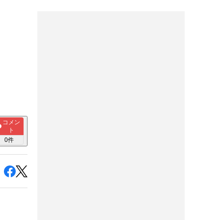
コメン
ト
0
件