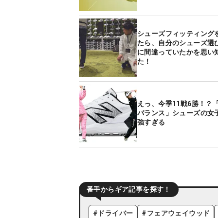
シューズフィッティング
たら、自分のシューズ選
に間違っていたかを思い
た！
えっ、今季11戦6勝！？
バランス」シューズの女
強すぎる
番手からギア記事を探す！
#
ドライバー
#
フェアウェイウッド