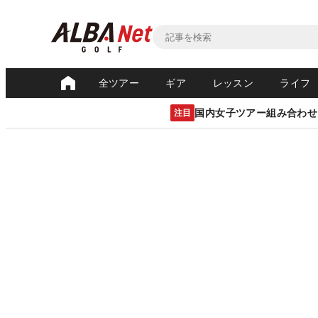
全ツアー
ギア
レッスン
ライフ
国内女子ツアー組み合わせ
注目