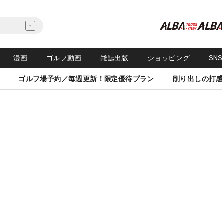
漫画
ゴルフ動画
雑誌出版
ショッピング
SN
ゴルフ場予約／毎週更新！限定優待プラン
削り出しの打