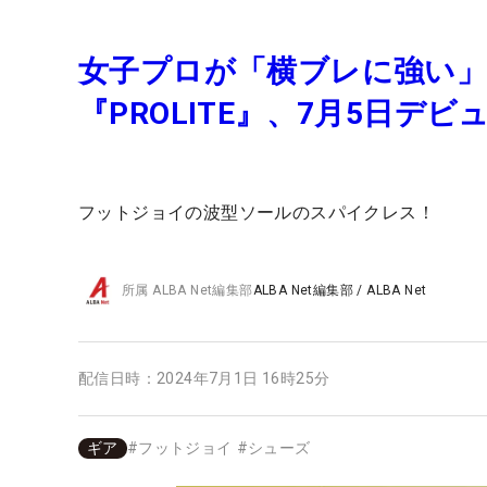
女子プロが「横ブレに強い
『PROLITE』、7月5日デビ
フットジョイの波型ソールのスパイクレス！
所属
ALBA Net編集部
ALBA Net編集部
/
ALBA Net
配信日時：
2024年7月1日 16時25分
ギア
#
フットジョイ
#
シューズ