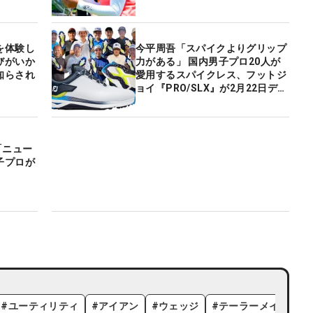
を体験し
今平周吾「スパイクよりグリップ
びがいか
力がある」 国内男子プロ20人が
知らされ
愛用するスパイクレス、フットジ
ョイ『PRO/SLX』が2月22日デビ
ュー
「ニュー
子プロが
#
ユーティリティ
#
アイアン
#
ウェッジ
#
テーラーメイド
#