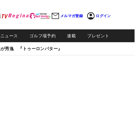
メルマガ登録
ログイン
Sニュース
ゴルフ場予約
連載
プレゼント
感が秀逸 『トゥーロンパター』