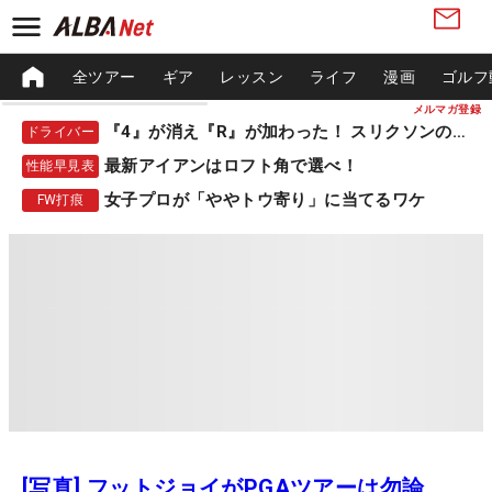
全ツアー
ギア
レッスン
ライフ
漫画
ゴルフ
メルマガ登録
『4』が消え『R』が加わった！ スリクソンの新作
ドライバー
最新アイアンはロフト角で選べ！
性能早見表
女子プロが「ややトウ寄り」に当てるワケ
FW打痕
[写真] フットジョイがPGAツアーは勿論、