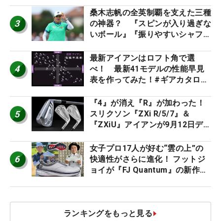
桑木志帆の全英制覇を支えた三種
3
の神器？ 『スピンが入り過ぎな
いボール』『振りやすいシャフ
ト』『真っすぐ飛ぶドライバ
ー』 #女子プロセッティング
最新アイアンはロフト角で選
4
べ！ 最新41モデルの性能早見
表を作ってみた！#ギアカタログ
2026
『4』が消え『R』が加わった！
5
スリクソン『ZXi R/5/7』＆
『ZXiU』アイアンが9月12日デ
ビュー
女子プロ17人が好む“雲の上”の
6
快適性がさらに進化！ フットジ
ョイが『FJ Quantum』の新作を
発表、8月7日デビュー
ランキングをもっと見る