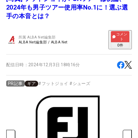
2024年も男子ツアー使用率No.1に！選ぶ選
手の本音とは？
コメン
所属
ALBA Net編集部
ト
ALBA Net編集部
/
ALBA Net
0
件
配信日時：
2024年12月3日 18時16分
ギア
#
フットジョイ
#
シューズ
PR記事