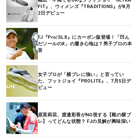
FIT』、ウィメンズ『TRADITIONS』が8月
2日デビュー
FJ『Pro/SLX』にカーボン版登場！「凹ん
だソールのX」の履き心地は？男子プロの本
音
女子プロが「横ブレに強い」と言ってい
た、フットジョイ『PROLITE』、7月5日デ
ビュー
原英莉花、渡邉彩香がNG視する【靴の横ブ
レ】ってどんな状態？ FJの見解が興味深い