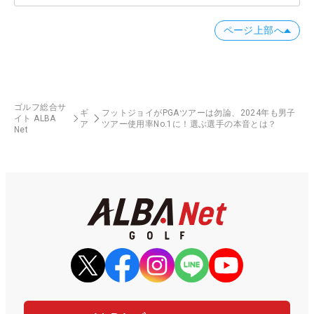
ページ上部へ
ゴルフ総合サ
ギ
フットジョイがPGAツアーは勿論、2024年も男子
イト ALBA
ア
ツアー使用率No.1に！選ぶ選手の本音とは？
Net