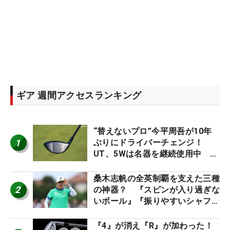
ギア 週間アクセスランキング
“替えないプロ”今平周吾が10年
1
ぶりにドライバーチェンジ！
UT、5Wは名器を継続使用中 #
男子プロセッティング
桑木志帆の全英制覇を支えた三種
2
の神器？ 『スピンが入り過ぎな
いボール』『振りやすいシャフ
ト』『真っすぐ飛ぶドライバ
ー』 #女子プロセッティング
『4』が消え『R』が加わった！