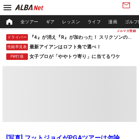
全ツアー
ギア
レッスン
ライフ
漫画
ゴルフ
メルマガ登録
『4』が消え『R』が加わった！ スリクソンの新作
ドライバー
最新アイアンはロフト角で選べ！
性能早見表
女子プロが「ややトウ寄り」に当てるワケ
FW打痕
[写真] フットジョイがPGAツアーは勿論、