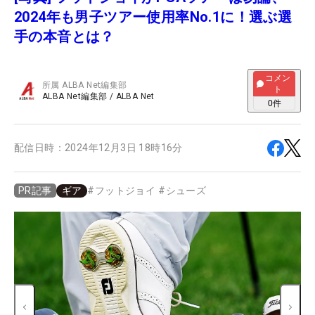
2024年も男子ツアー使用率No.1に！選ぶ選
手の本音とは？
コメン
所属
ALBA Net編集部
ト
ALBA Net編集部
/
ALBA Net
0
件
配信日時：
2024年12月3日 18時16分
ギア
#
フットジョイ
#
シューズ
PR記事