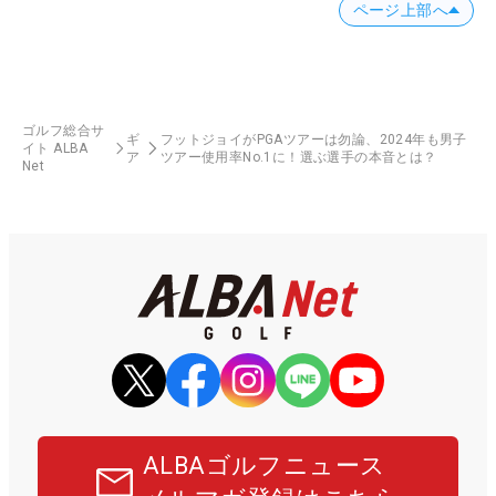
ページ上部へ
ゴルフ総合サ
ギ
フットジョイがPGAツアーは勿論、2024年も男子
イト ALBA
ア
ツアー使用率No.1に！選ぶ選手の本音とは？
Net
ALBAゴルフニュース