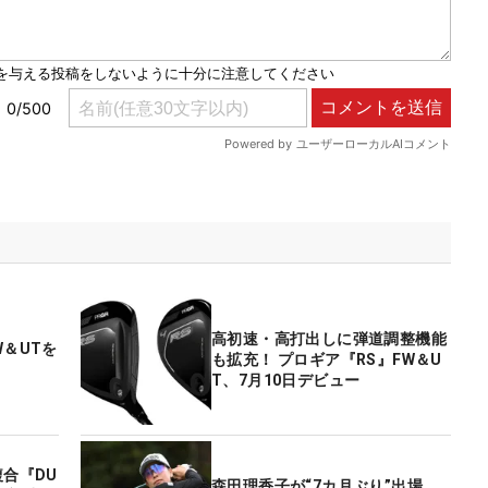
高初速・高打出しに弾道調整機能
W＆UTを
も拡充！ プロギア『RS』FW＆U
T、7月10日デビュー
複合『DU
森田理香子が“7カ月ぶり”出場