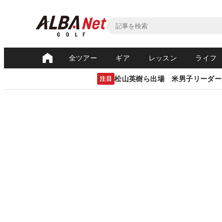
全ツアー
ギア
レッスン
ライフ
松山英樹ら出場 米男子リーダー
注目