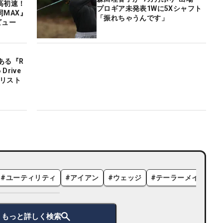
高初速！
プロギア未発表1Wに5Xシャフト
同MAX』
「振れちゃうんです」
ビュー
ある『R
Drive
合リスト
#
ユーティリティ
#
アイアン
#
ウェッジ
#
テーラーメイド
#
もっと詳しく検索