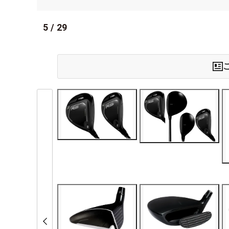
5
/
29