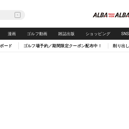
漫画
ゴルフ動画
雑誌出版
ショッピング
SN
ボード
ゴルフ場予約／期間限定クーポン配布中！
削り出