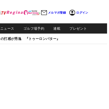
メルマガ登録
ログイン
Sニュース
ゴルフ場予約
連載
プレゼント
しの打感が秀逸 『トゥーロンパター』