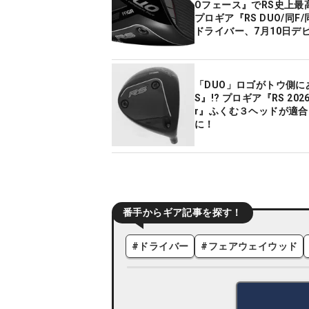
Oフェース』でRS史上最
プロギア『RS DUO/同F/
ドライバー、7月10日デ
「DUO」ロゴがトウ側に
S』!? プロギア『RS 2026 
r』ふくむ３ヘッドが適
に！
番手からギア記事を探す！
#
ドライバー
#
フェアウェイウッド