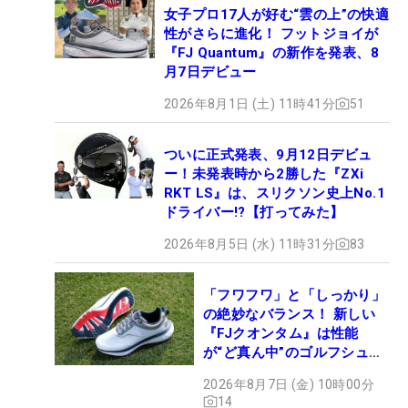
女子プロ17人が好む“雲の上”の快適
性がさらに進化！ フットジョイが
『FJ Quantum』の新作を発表、8
月7日デビュー
2026年8月1日 (土) 11時41分
51
ついに正式発表、9月12日デビュ
ー！未発表時から2勝した『ZXi
RKT LS』は、スリクソン史上No.1
ドライバー!?【打ってみた】
2026年8月5日 (水) 11時31分
83
「フワフワ」と「しっかり」
の絶妙なバランス！ 新しい
『FJクオンタム』は性能
が“ど真ん中”のゴルフシュー
ズだった
2026年8月7日 (金) 10時00分
14