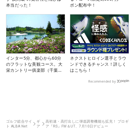
本当だった！
ポン配布中！
インター5分、都心から60分
ネクストヒロイン選手とラウ
のフラットな美観コース。大
ンドできるチャンス！詳しく
栄カントリー俱楽部（千葉
はこちら！
県）
Recommended by
ゴルフ総合サイ
ギ
高初速・高打出しに弾道調整機能も拡充！ プロギ
ト ALBA Net
ア
ア『RS』FW＆UT、7月10日デビュー