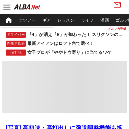
全ツアー
ギア
レッスン
ライフ
漫画
ゴルフ
メルマガ登録
『4』が消え『R』が加わった！ スリクソンの新作
ドライバー
最新アイアンはロフト角で選べ！
性能早見表
女子プロが「ややトウ寄り」に当てるワケ
FW打痕
[写真] 高初速・高打出しに弾道調整機能も拡