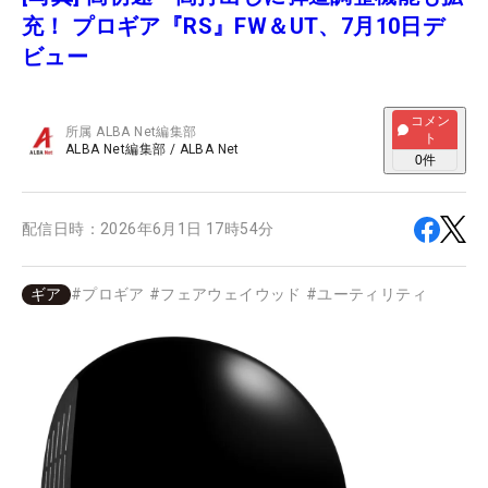
充！ プロギア『RS』FW＆UT、7月10日デ
ビュー
コメン
所属
ALBA Net編集部
ト
ALBA Net編集部
/
ALBA Net
0
件
配信日時：
2026年6月1日 17時54分
ギア
#
プロギア
#
フェアウェイウッド
#
ユーティリティ