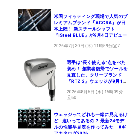
米国フィッティング現場で人気のプ
レミアムブランド『ACCRA』が日
本上陸！ 新スチールシャフト
『iSteel BLUE』が9月4日デビュー
2026年7月30日 (木) 11時59分
7
選手は“長く使える”点をべた
褒め！ 創業者復帰でソールを
見直した、クリーブランド
『RTZ 2』ウェッジが9月12
日デビュー
2026年8月5日 (水) 15時09分
60
ウェッジってどれも一緒に見えるけ
ど…違いってあるの？ 最新24モデ
ルの性能早見表を作ってみた #ギ
アカタログ2026