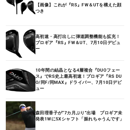
【画像】これが『RS』FW＆UTを構えた顔
つき
高初速・高打出しに弾道調整機能も拡充！
プロギア『RS』FW＆UT、7月10日デビュ
ー
10年間の結晶となる4層複合『DUOフェー
ス』でRS史上最高初速！プロギア『RS DU
O/同F/同MAX』ドライバー、7月10日デビ
ュー
森田理香子が“7カ月ぶり”出場 プロギア未
発表1Wに5Xシャフト「振れちゃうんです」