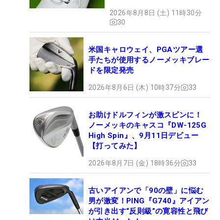
MAGICLACE』、8月8日デビ
2026年8月8日 (土) 11時30分
ュー
30
米国キャロウェイ、PGAツアー選
手たちが使用するノーメッキブレー
ドを限定発売
2026年8月6日 (木) 10時37分
33
お助けドルフィンが激スピンに！
ノーメッキのキャスコ『DW-125G
High Spin』、9月11日デビュー
【打ってみた】
2026年8月7日 (金) 18時36分
33
古いアイアンで「90の壁」に悩む
男が激変！PING『G740』アイアン
が引き出す“反則級”の寛容性と飛び