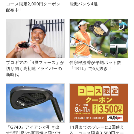
コース限定2,000円クーポン
能派パンツ4選
配布中！
プロギアの「4層フェース」が
仲宗根澄香が平均パット数
切り開く高初速ドライバーの
『TRTL』で6人抜き！
新時代
『G740』アイアンが引き出
11月までのプレーに2回使え
す“反則級”の寛容性と飛びは
る！コース限定3,500円クー