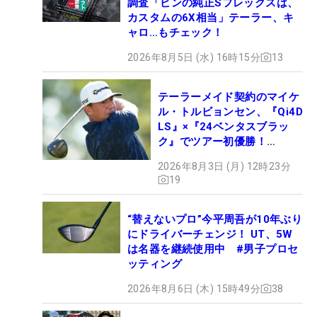
調査「ピンの純正Sフレックスは、
カスタムの6X相当」テーラー、キ
ャロ…もチェック！
2026年8月5日 (水) 16時15分
13
テーラーメイド契約のマイケ
ル・トルビョンセン、『Qi4D
LS』×『24ベンタスブラッ
ク』でツアー初優勝！
【WITB】
2026年8月3日 (月) 12時23分
19
“替えないプロ”今平周吾が10年ぶり
にドライバーチェンジ！ UT、5W
は名器を継続使用中 #男子プロセ
ッティング
2026年8月6日 (木) 15時49分
38