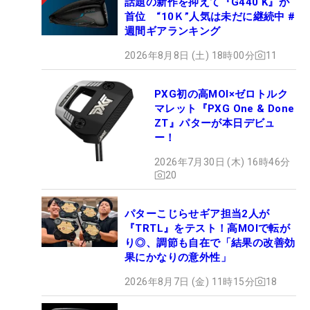
話題の新作を抑えて『G440 K』が
首位 “10Ｋ”人気は未だに継続中 #
週間ギアランキング
2026年8月8日 (土) 18時00分
11
PXG初の高MOI×ゼロトルク
マレット『PXG One & Done
ZT』パターが本日デビュ
ー！
2026年7月30日 (木) 16時46分
20
パターこじらせギア担当2人が
『TRTL』をテスト！高MOIで転が
り◎、調節も自在で「結果の改善効
果にかなりの意外性」
2026年8月7日 (金) 11時15分
18