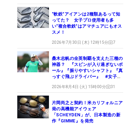
“軟鉄”アイアンは2種類あるって知
ってた？ 女子プロ使用者も多
い“複合軟鉄”はアマチュアにもオス
スメ！
2026年7月30日 (木) 12時15分
7
桑木志帆の全英制覇を支えた三種の
神器？ 『スピンが入り過ぎないボ
ール』『振りやすいシャフト』『真
っすぐ飛ぶドライバー』 #女子プ
ロセッティング
2026年8月4日 (火) 15時00分
31
片岡尚之と契約！米カリフォルニア
発の高機能アイウェア
「SCHEYDEN」が、日本製造の新
作『GIMME』を発売