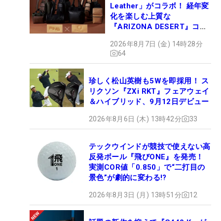
Leather」がコラボ！ 経年変
化を楽しむ上質な
『ARIZONA DESERT』コレ
クション、9月15日限定デビ
2026年8月7日 (金) 14時28分
ュー
64
珍しく松山英樹も5Wを即採用！ ス
リクソン『ZXi RKT』フェアウェイ
＆ハイブリッド、9月12日デビュー
2026年8月6日 (木) 13時42分
33
テックウインドが競技で使えない高
反発ボール『飛びONE』を発売！
実測COR値「0.850」で“二打目の
景色”が劇的に変わる!?
2026年8月3日 (月) 13時51分
12