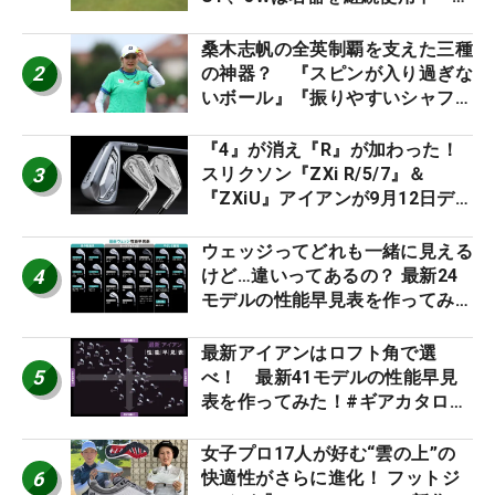
男子プロセッティング
桑木志帆の全英制覇を支えた三種
2
の神器？ 『スピンが入り過ぎな
いボール』『振りやすいシャフ
ト』『真っすぐ飛ぶドライバ
ー』 #女子プロセッティング
『4』が消え『R』が加わった！
3
スリクソン『ZXi R/5/7』＆
『ZXiU』アイアンが9月12日デ
ビュー
ウェッジってどれも一緒に見える
4
けど…違いってあるの？ 最新24
モデルの性能早見表を作ってみ
た #ギアカタログ2026
最新アイアンはロフト角で選
5
べ！ 最新41モデルの性能早見
表を作ってみた！#ギアカタログ
2026
女子プロ17人が好む“雲の上”の
6
快適性がさらに進化！ フットジ