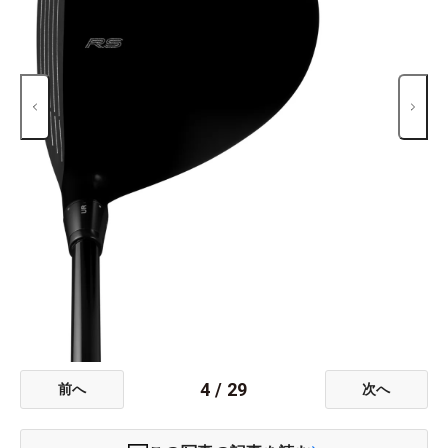
4
/
29
前へ
次へ