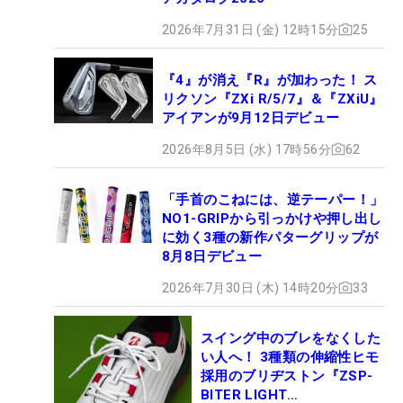
2026年7月31日 (金) 12時15分
25
『4』が消え『R』が加わった！ ス
リクソン『ZXi R/5/7』＆『ZXiU』
アイアンが9月12日デビュー
2026年8月5日 (水) 17時56分
62
「手首のこねには、逆テーパー！」
NO1-GRIPから引っかけや押し出し
に効く3種の新作パターグリップが
8月8日デビュー
2026年7月30日 (木) 14時20分
33
スイング中のブレをなくした
い人へ！ 3種類の伸縮性ヒモ
採用のブリヂストン『ZSP-
BITER LIGHT