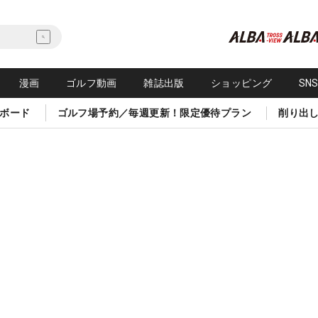
漫画
ゴルフ動画
雑誌出版
ショッピング
SN
ボード
ゴルフ場予約／毎週更新！限定優待プラン
削り出