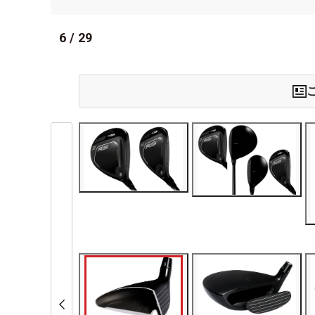
6
/
29