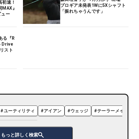
高初速！
プロギア未発表1Wに5Xシャフト
同MAX』
「振れちゃうんです」
ビュー
ある『R
Drive
合リスト
#
ユーティリティ
#
アイアン
#
ウェッジ
#
テーラーメイド
#
もっと詳しく検索