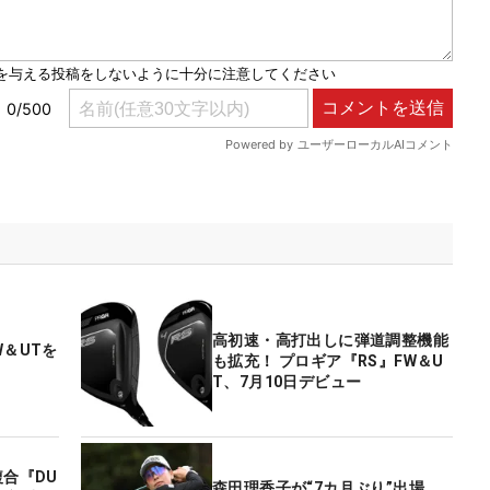
高初速・高打出しに弾道調整機能
W＆UTを
も拡充！ プロギア『RS』FW＆U
T、7月10日デビュー
複合『DU
森田理香子が“7カ月ぶり”出場