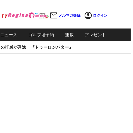
メルマガ登録
ログイン
Sニュース
ゴルフ場予約
連載
プレゼント
しの打感が秀逸 『トゥーロンパター』