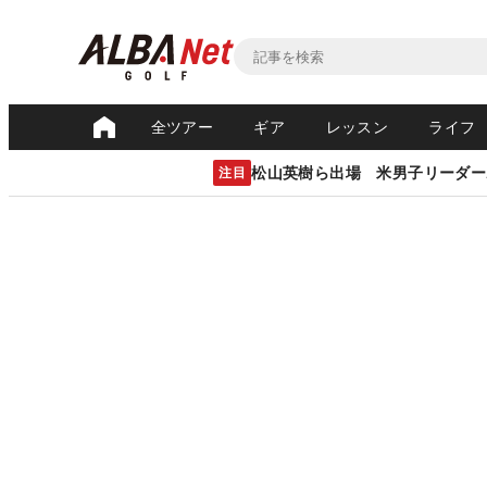
全ツアー
ギア
レッスン
ライフ
松山英樹ら出場 米男子リーダー
注目