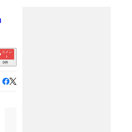
』
コメン
ト
0
件