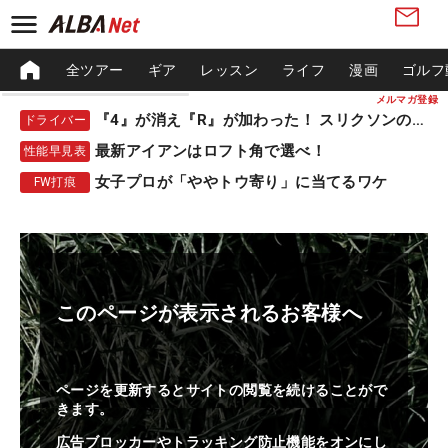
全ツアー
ギア
レッスン
ライフ
漫画
ゴルフ
メルマガ登録
『4』が消え『R』が加わった！ スリクソンの新作
ドライバー
最新アイアンはロフト角で選べ！
性能早見表
女子プロが「ややトウ寄り」に当てるワケ
FW打痕
このページが表示されるお客様へ
ページを更新するとサイトの閲覧を続けることがで
きます。
広告ブロッカーやトラッキング防止機能をオンにし