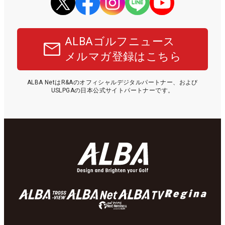
ALBAゴルフニュース
メルマガ登録はこちら
ALBA NetはR&Aのオフィシャルデジタルパートナー、および
USLPGAの日本公式サイトパートナーです。