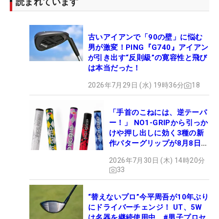
読まれています
古いアイアンで「90の壁」に悩む
男が激変！PING『G740』アイアン
が引き出す“反則級”の寛容性と飛び
は本当だった！
2026年7月29日 (水) 19時36分
18
「手首のこねには、逆テーパ
ー！」 NO1-GRIPから引っか
けや押し出しに効く3種の新
作パターグリップが8月8日デ
ビュー
2026年7月30日 (木) 14時20分
33
“替えないプロ”今平周吾が10年ぶり
にドライバーチェンジ！ UT、5W
は名器を継続使用中 #男子プロセ