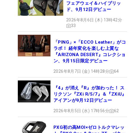
フェアウェイ＆ハイブリッ
ド、9月12日デビュー
2026年8月6日 (木) 13時42分
33
「PING」×「ECCO Leather」がコ
ラボ！ 経年変化を楽しむ上質な
『ARIZONA DESERT』コレクショ
ン、9月15日限定デビュー
2026年8月7日 (金) 14時28分
64
『4』が消え『R』が加わった！ ス
リクソン『ZXi R/5/7』＆『ZXiU』
アイアンが9月12日デビュー
2026年8月5日 (水) 17時56分
62
PXG初の高MOI×ゼロトルクマレッ