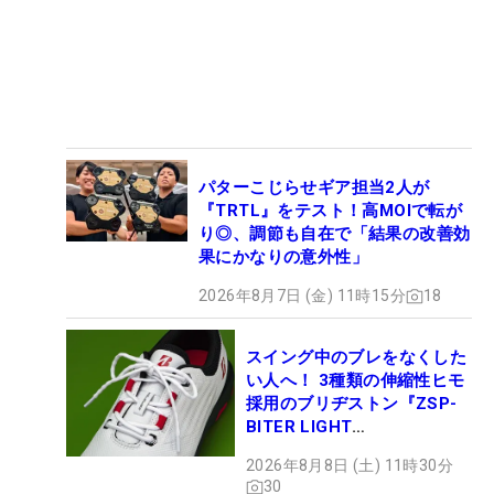
パターこじらせギア担当2人が
『TRTL』をテスト！高MOIで転が
り◎、調節も自在で「結果の改善効
果にかなりの意外性」
2026年8月7日 (金) 11時15分
18
スイング中のブレをなくした
い人へ！ 3種類の伸縮性ヒモ
採用のブリヂストン『ZSP-
BITER LIGHT
MAGICLACE』、8月8日デビ
2026年8月8日 (土) 11時30分
ュー
30