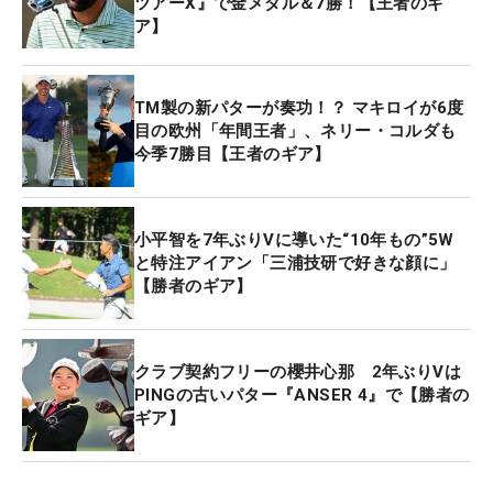
ツアーX』で金メダル＆7勝！【王者のギ
ア】
TM製の新パターが奏功！？ マキロイが6度
目の欧州「年間王者」、ネリー・コルダも
今季7勝目【王者のギア】
小平智を7年ぶりVに導いた“10年もの”5W
と特注アイアン「三浦技研で好きな顔に」
【勝者のギア】
クラブ契約フリーの櫻井心那 2年ぶりVは
PINGの古いパター『ANSER 4』で【勝者の
ギア】