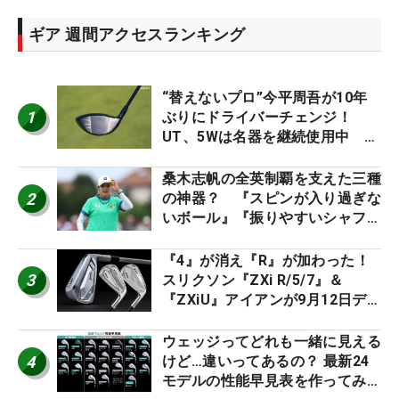
ギア 週間アクセスランキング
“替えないプロ”今平周吾が10年
1
ぶりにドライバーチェンジ！
UT、5Wは名器を継続使用中 #
男子プロセッティング
桑木志帆の全英制覇を支えた三種
2
の神器？ 『スピンが入り過ぎな
いボール』『振りやすいシャフ
ト』『真っすぐ飛ぶドライバ
ー』 #女子プロセッティング
『4』が消え『R』が加わった！
3
スリクソン『ZXi R/5/7』＆
『ZXiU』アイアンが9月12日デ
ビュー
ウェッジってどれも一緒に見える
4
けど…違いってあるの？ 最新24
モデルの性能早見表を作ってみ