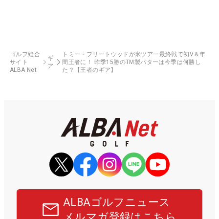
ゴルフ総合
トミー・フリートウッドが米ツアー最終戦で初V＆年
ギ
サイト
間王者に！ 昨季15勝のTM製パターは今季は何勝し
ア
ALBA Net
た？【王者のギア】
ALBAゴルフニュース
メルマガ登録はこちら