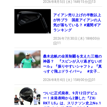
2026年8月5日 (水) 16時15分
13
アイアン売り上げの半数以上
が外ブラ 国産アイアンの人
気が落ちている？ #週間ギア
ランキング
2026年7月30日 (木) 18時00分
11
桑木志帆の全英制覇を支えた三種の
神器？ 『スピンが入り過ぎないボ
ール』『振りやすいシャフト』『真
っすぐ飛ぶドライバー』 #女子プ
ロセッティング
2026年8月4日 (火) 15時00分
31
ついに正式発表、9月12日デビュ
ー！未発表時から2勝した『ZXi
RKT LS』は、スリクソン史上No.1