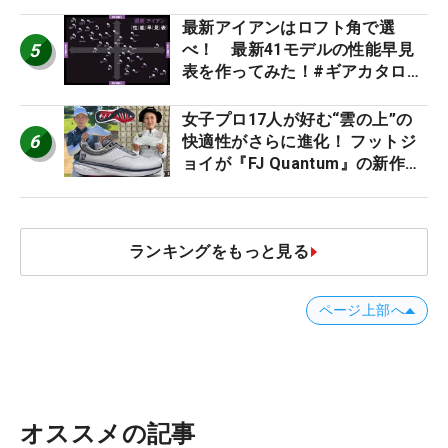
た #ギアカタログ2026
最新アイアンはロフト角で選
5
べ！ 最新41モデルの性能早見
表を作ってみた！#ギアカタログ
2026
女子プロ17人が好む“雲の上”の
6
快適性がさらに進化！ フットジ
ョイが『FJ Quantum』の新作を
発表、8月7日デビュー
ランキングをもっと見る
ページ上部へ
オススメの記事