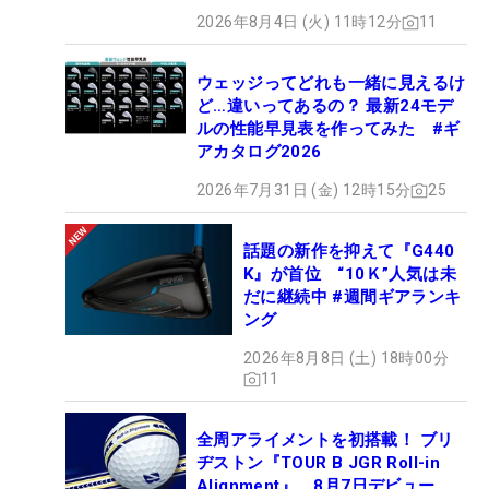
2026年8月4日 (火) 11時12分
11
ウェッジってどれも一緒に見えるけ
ど…違いってあるの？ 最新24モデ
ルの性能早見表を作ってみた #ギ
アカタログ2026
2026年7月31日 (金) 12時15分
25
話題の新作を抑えて『G440
K』が首位 “10Ｋ”人気は未
だに継続中 #週間ギアランキ
ング
2026年8月8日 (土) 18時00分
11
全周アライメントを初搭載！ ブリ
ヂストン『TOUR B JGR Roll-in
Alignment』、8月7日デビュー