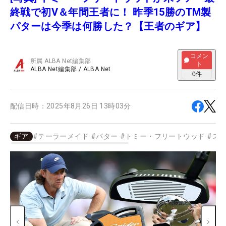
終戦で初V＆年間王者に！ 昨季15勝のTM製
パターは今季は何勝した？【王者のギア】
コメン
所属
ALBA Net編集部
ト
ALBA Net編集部
/
ALBA Net
0
件
配信日時：
2025年8月26日 13時03分
ギア
#
テーラーメイド
#
パター
#
トミー・フリートウッド
#
ス