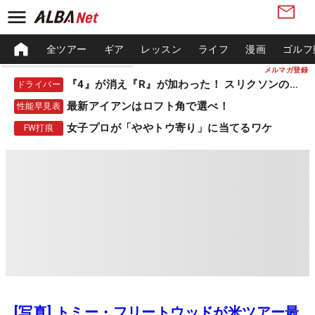
全ツアー
ギア
レッスン
ライフ
漫画
ゴルフ
メルマガ登録
『4』が消え『R』が加わった！ スリクソンの新作
ドライバー
最新アイアンはロフト角で選べ！
性能早見表
女子プロが「ややトウ寄り」に当てるワケ
FW打痕
[写真] トミー・フリートウッドが米ツアー最