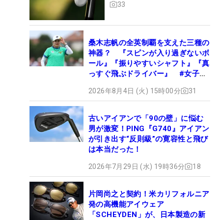
33
桑木志帆の全英制覇を支えた三種の
神器？ 『スピンが入り過ぎないボ
ール』『振りやすいシャフト』『真
っすぐ飛ぶドライバー』 #女子プ
ロセッティング
2026年8月4日 (火) 15時00分
31
古いアイアンで「90の壁」に悩む
男が激変！PING『G740』アイアン
が引き出す“反則級”の寛容性と飛び
は本当だった！
2026年7月29日 (水) 19時36分
18
片岡尚之と契約！米カリフォルニア
発の高機能アイウェア
「SCHEYDEN」が、日本製造の新