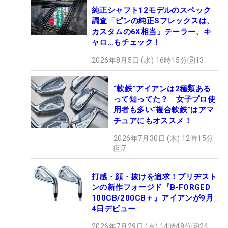
純正シャフト12モデルのスペック
調査「ピンの純正Sフレックスは、
カスタムの6X相当」テーラー、キ
ャロ…もチェック！
2026年8月5日 (水) 16時15分
13
“軟鉄”アイアンは2種類ある
って知ってた？ 女子プロ使
用者も多い“複合軟鉄”はアマ
チュアにもオススメ！
2026年7月30日 (木) 12時15分
7
打感・顔・抜けを追求！ブリヂスト
ンの新作フォージド『B-FORGED
100CB/200CB＋』アイアンが9月
4日デビュー
2026年7月29日 (水) 14時48分
24