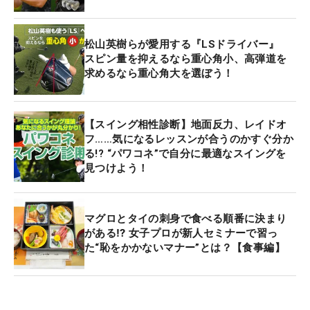
松山英樹らが愛用する『LSドライバー』
スピン量を抑えるなら重心角小、高弾道を
求めるなら重心角大を選ぼう！
【スイング相性診断】地面反力、レイドオ
フ……気になるレッスンが合うのかすぐ分か
る!? “パワコネ”で自分に最適なスイングを
見つけよう！
マグロとタイの刺身で食べる順番に決まり
がある⁉ 女子プロが新人セミナーで習っ
た“恥をかかないマナー”とは？【食事編】