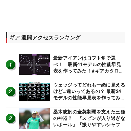
ギア 週間アクセスランキング
最新アイアンはロフト角で選
1
べ！ 最新41モデルの性能早見
表を作ってみた！#ギアカタログ
2026
ウェッジってどれも一緒に見える
2
けど…違いってあるの？ 最新24
モデルの性能早見表を作ってみ
た #ギアカタログ2026
桑木志帆の全英制覇を支えた三種
3
の神器？ 『スピンが入り過ぎな
いボール』『振りやすいシャフ