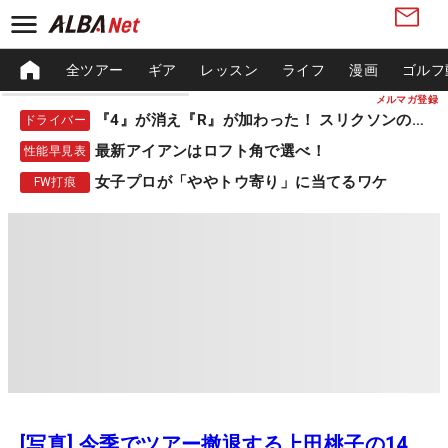
全ツアー
ギア
レッスン
ライフ
漫画
ゴルフ
メルマガ登録
『4』が消え『R』が加わった！ スリクソンの新作
ドライバー
最新アイアンはロフト角で選べ！
性能早見表
女子プロが「ややトウ寄り」に当てるワケ
FW打痕
[写真] 今季でツアー撤退する上田桃子の14