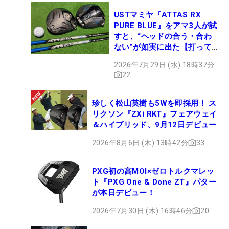
USTマミヤ『ATTAS RX
PURE BLUE』をアマ3人が試
すと、“ヘッドの合う・合わ
ない”が如実に出た【打って
みた】
2026年7月29日 (水) 18時37分
22
珍しく松山英樹も5Wを即採用！ ス
リクソン『ZXi RKT』フェアウェイ
＆ハイブリッド、9月12日デビュー
2026年8月6日 (木) 13時42分
33
PXG初の高MOI×ゼロトルクマレッ
ト『PXG One & Done ZT』パター
が本日デビュー！
2026年7月30日 (木) 16時46分
20