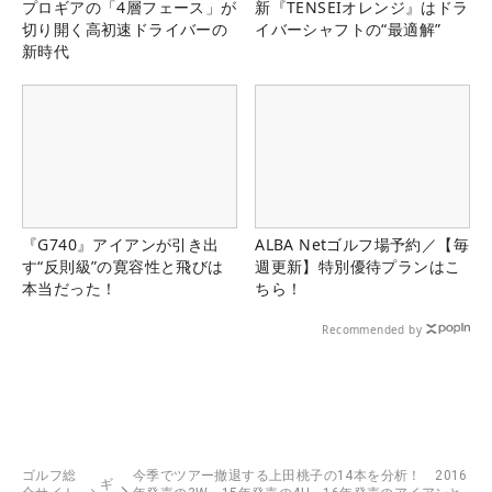
プロギアの「4層フェース」が
新『TENSEIオレンジ』はドラ
切り開く高初速ドライバーの
イバーシャフトの“最適解”
新時代
『G740』アイアンが引き出
ALBA Netゴルフ場予約／【毎
す“反則級”の寛容性と飛びは
週更新】特別優待プランはこ
本当だった！
ちら！
Recommended by
ゴルフ総
今季でツアー撤退する上田桃子の14本を分析！ 2016
ギ