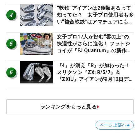
ト』『真っすぐ飛ぶドライバ
ー』 #女子プロセッティング
“軟鉄”アイアンは2種類あるって
4
知ってた？ 女子プロ使用者も多
い“複合軟鉄”はアマチュアにもオ
ススメ！
女子プロ17人が好む“雲の上”の
5
快適性がさらに進化！ フットジ
ョイが『FJ Quantum』の新作を
発表、8月7日デビュー
『4』が消え『R』が加わった！
6
スリクソン『ZXi R/5/7』＆
『ZXiU』アイアンが9月12日デ
ビュー
ランキングをもっと見る
ページ上部へ