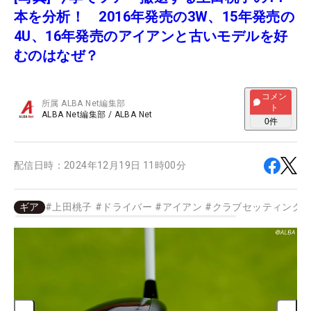
本を分析！ 2016年発売の3W、15年発売の
4U、16年発売のアイアンと古いモデルを好
むのはなぜ？
コメン
所属
ALBA Net編集部
ト
ALBA Net編集部
/
ALBA Net
0
件
配信日時：
2024年12月19日 11時00分
ギア
#
上田桃子
#
ドライバー
#
アイアン
#
クラブセッティング