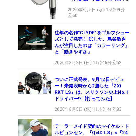
日デビュー
2026年8月5日 (水) 15時09分
60
往年の名作“CLYDE”をゴルフシュー
ズとして発売！ 試した、鳥谷敬さ
んが注目したのは「カラーリング」
と「動きやすさ」
2026年8月2日 (日) 11時46分
52
ついに正式発表、9月12日デビュ
ー！未発表時から2勝した『ZXi
RKT LS』は、スリクソン史上No.1
ドライバー!?【打ってみた】
2026年8月5日 (水) 11時31分
83
テーラーメイド契約のマイケル・ト
ルビョンセン、『Qi4D LS』×『24