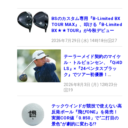
BSのカスタム専用『B-Limited BX
TOUR MAX』、叩ける『B-Limited
BX★★TOUR』が今秋デビュー
2026年7月29日 (水) 14時18分
27
テーラーメイド契約のマイケ
ル・トルビョンセン、『Qi4D
LS』×『24ベンタスブラッ
ク』でツアー初優勝！
【WITB】
2026年8月3日 (月) 12時23分
19
テックウインドが競技で使えない高
反発ボール『飛びONE』を発売！
実測COR値「0.850」で“二打目の
景色”が劇的に変わる!?