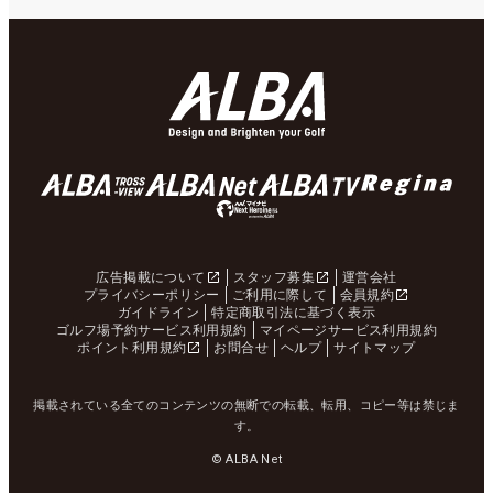
広告掲載について
スタッフ募集
運営会社
プライバシーポリシー
ご利用に際して
会員規約
ガイドライン
特定商取引法に基づく表示
ゴルフ場予約サービス利用規約
マイページサービス利用規約
ポイント利用規約
お問合せ
ヘルプ
サイトマップ
掲載されている全てのコンテンツの無断での転載、転用、コピー等は禁じま
す。
© ALBA Net