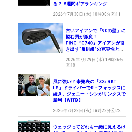
る？ #週間ギアランキング
2026年7月30日 (木) 18時00分
11
古いアイアンで「90の壁」に
悩む男が激変！
PING『G740』アイアンが引
き出す“反則級”の寛容性と飛
びは本当だった！
2026年7月29日 (水) 19時36分
18
風に強い!? 未発表の『ZXi RKT
LS』ドライバーでR・フォックスに
続き、ジェニー・シンがリンクスで
勝利【WITB】
2026年7月28日 (火) 18時23分
22
ウェッジってどれも一緒に見えるけ