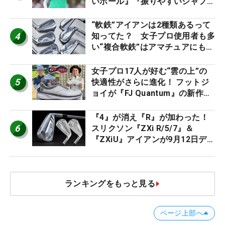
いボール』『振りやすいシャフ
ト』『真っすぐ飛ぶドライバ
ー』 #女子プロセッティング
“軟鉄”アイアンは2種類あるって
4
知ってた？ 女子プロ使用者も多
い“複合軟鉄”はアマチュアにもオ
ススメ！
女子プロ17人が好む“雲の上”の
5
快適性がさらに進化！ フットジ
ョイが『FJ Quantum』の新作を
発表、8月7日デビュー
『4』が消え『R』が加わった！
6
スリクソン『ZXi R/5/7』＆
『ZXiU』アイアンが9月12日デ
ビュー
ランキングをもっと見る
ページ上部へ