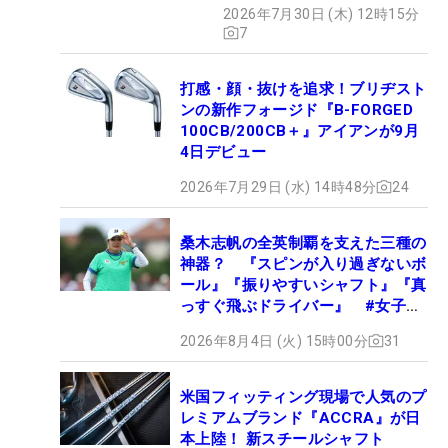
2026年7月30日 (木) 12時15分
7
打感・顔・抜けを追求！ブリヂスト
ンの新作フォージド『B-FORGED
100CB/200CB＋』アイアンが9月
4日デビュー
2026年7月29日 (水) 14時48分
24
桑木志帆の全英制覇を支えた三種の
神器？ 『スピンが入り過ぎないボ
ール』『振りやすいシャフト』『真
っすぐ飛ぶドライバー』 #女子プ
ロセッティング
2026年8月4日 (火) 15時00分
31
米国フィッティング現場で人気のプ
レミアムブランド『ACCRA』が日
本上陸！ 新スチールシャフト