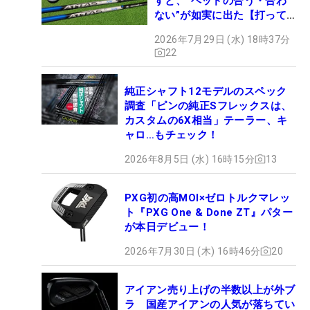
すと、“ヘッドの合う・合わ
ない”が如実に出た【打って
みた】
2026年7月29日 (水) 18時37分
22
純正シャフト12モデルのスペック
調査「ピンの純正Sフレックスは、
カスタムの6X相当」テーラー、キ
ャロ…もチェック！
2026年8月5日 (水) 16時15分
13
PXG初の高MOI×ゼロトルクマレッ
ト『PXG One & Done ZT』パター
が本日デビュー！
2026年7月30日 (木) 16時46分
20
アイアン売り上げの半数以上が外ブ
ラ 国産アイアンの人気が落ちてい