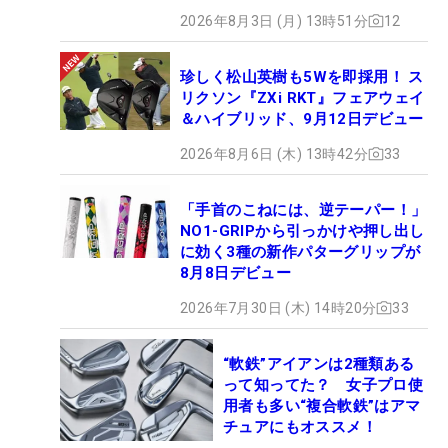
2026年8月3日 (月) 13時51分
12
珍しく松山英樹も5Wを即採用！ ス
リクソン『ZXi RKT』フェアウェイ
＆ハイブリッド、9月12日デビュー
2026年8月6日 (木) 13時42分
33
「手首のこねには、逆テーパー！」
NO1-GRIPから引っかけや押し出し
に効く3種の新作パターグリップが
8月8日デビュー
2026年7月30日 (木) 14時20分
33
“軟鉄”アイアンは2種類ある
って知ってた？ 女子プロ使
用者も多い“複合軟鉄”はアマ
チュアにもオススメ！