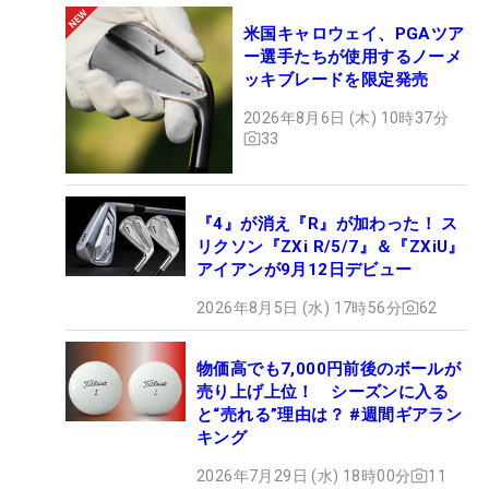
米国キャロウェイ、PGAツア
ー選手たちが使用するノーメ
ッキブレードを限定発売
2026年8月6日 (木) 10時37分
33
『4』が消え『R』が加わった！ ス
リクソン『ZXi R/5/7』＆『ZXiU』
アイアンが9月12日デビュー
2026年8月5日 (水) 17時56分
62
物価高でも7,000円前後のボールが
売り上げ上位！ シーズンに入る
と“売れる”理由は？ #週間ギアラン
キング
2026年7月29日 (水) 18時00分
11