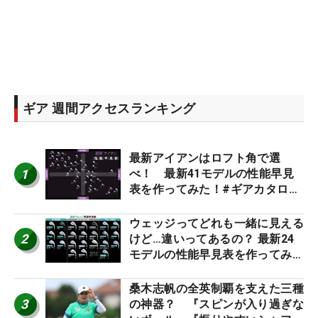
ギア 週間アクセスランキング
最新アイアンはロフト角で選
1
べ！ 最新41モデルの性能早見
表を作ってみた！#ギアカタログ
2026
ウェッジってどれも一緒に見える
2
けど…違いってあるの？ 最新24
モデルの性能早見表を作ってみ
た #ギアカタログ2026
桑木志帆の全英制覇を支えた三種
3
の神器？ 『スピンが入り過ぎな