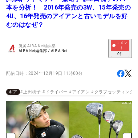
本を分析！ 2016年発売の3W、15年発売の
4U、16年発売のアイアンと古いモデルを好
むのはなぜ？
コメン
所属
ALBA Net編集部
ト
ALBA Net編集部
/
ALBA Net
0
件
配信日時：
2024年12月19日 11時00分
ギア
#
上田桃子
#
ドライバー
#
アイアン
#
クラブセッティング