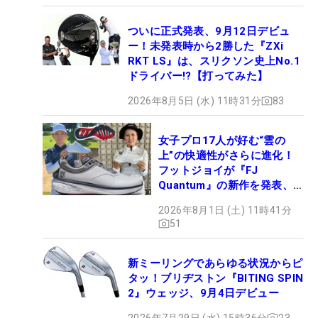
ついに正式発表、9月12日デビュ
ー！未発表時から2勝した『ZXi
RKT LS』は、スリクソン史上No.1
ドライバー!?【打ってみた】
2026年8月5日 (水) 11時31分
83
女子プロ17人が好む“雲の
上”の快適性がさらに進化！
フットジョイが『FJ
Quantum』の新作を発表、8
月7日デビュー
2026年8月1日 (土) 11時41分
51
新ミーリングであらゆる状況からピ
タッ！ブリヂストン『BITING SPIN
2』ウェッジ、9月4日デビュー
2026年7月29日 (水) 15時36分
23