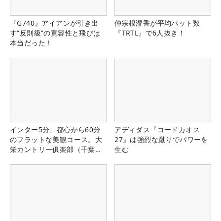
『G740』アイアンが引き出
仲宗根澄香が平均パット数
す“反則級”の寛容性と飛びは
『TRTL』で6人抜き！
本当だった！
インター5分、都心から60分
アディダス『コードカオス
のフラットな美観コース。大
27』は強烈な蹴りでパワーを
栄カントリー俱楽部（千葉
生む
県）