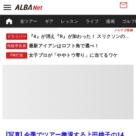
全ツアー
ギア
レッスン
ライフ
漫画
ゴルフ
メルマガ登録
『4』が消え『R』が加わった！ スリクソンの新作
ドライバー
最新アイアンはロフト角で選べ！
性能早見表
女子プロが「ややトウ寄り」に当てるワケ
FW打痕
[写真] 今季でツアー撤退する上田桃子の14