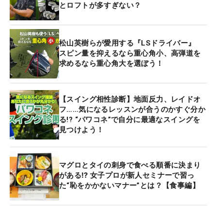
とロフトが多すぎない？
松山英樹らが愛用する『LSドライバー』
スピン量を抑えるなら重心角小、高弾道を
求めるなら重心角大を選ぼう！
【スイング相性診断】地面反力、レイドオ
フ……気になるレッスンが合うのかすぐ分か
る!? “パワコネ”で自分に最適なスイングを
見つけよう！
マグロとタイの刺身で食べる順番に決まり
がある⁉ 女子プロが新人セミナーで習っ
た“恥をかかないマナー”とは？【食事編】