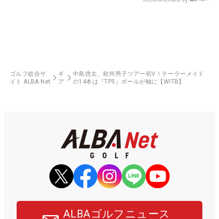
ゴルフ総合サ
ギ
中島啓太、欧州男子ツアー初V！テーラーメイド
イト ALBA Net
ア
の14本は『TP5』ボールが軸に【WITB】
ALBAゴルフニュース