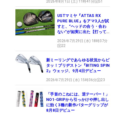
2026年8月1日 (土) 11時41分
51
USTマミヤ『ATTAS RX
PURE BLUE』をアマ3人が試
すと、“ヘッドの合う・合わ
ない”が如実に出た【打って
みた】
2026年7月29日 (水) 18時37分
22
新ミーリングであらゆる状況からピ
タッ！ブリヂストン『BITING SPIN
2』ウェッジ、9月4日デビュー
2026年7月29日 (水) 15時36分
23
「手首のこねには、逆テーパー！」
NO1-GRIPから引っかけや押し出し
に効く3種の新作パターグリップが
8月8日デビュー