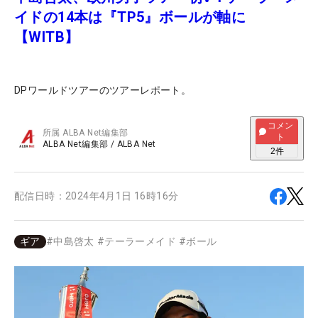
イドの14本は『TP5』ボールが軸に
【WITB】
DPワールドツアーのツアーレポート。
コメン
所属
ALBA Net編集部
ト
ALBA Net編集部
/
ALBA Net
2
件
配信日時：
2024年4月1日 16時16分
ギア
#
中島啓太
#
テーラーメイド
#
ボール