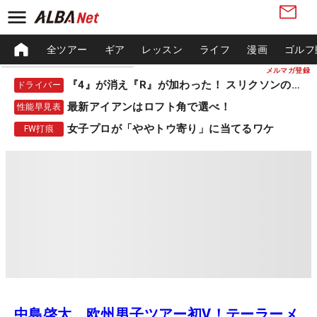
全ツアー
ギア
レッスン
ライフ
漫画
ゴルフ
メルマガ登録
『4』が消え『R』が加わった！ スリクソンの新作
ドライバー
最新アイアンはロフト角で選べ！
性能早見表
女子プロが「ややトウ寄り」に当てるワケ
FW打痕
中島啓太、欧州男子ツアー初V！テーラーメ