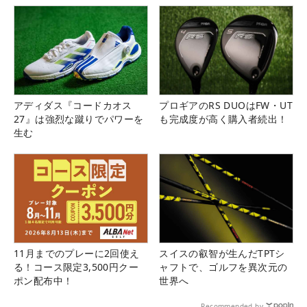
アディダス『コードカオス
プロギアのRS DUOはFW・UT
27』は強烈な蹴りでパワーを
も完成度が高く購入者続出！
生む
11月までのプレーに2回使え
スイスの叡智が生んだTPTシ
る！コース限定3,500円クー
ャフトで、ゴルフを異次元の
ポン配布中！
世界へ
Recommended by