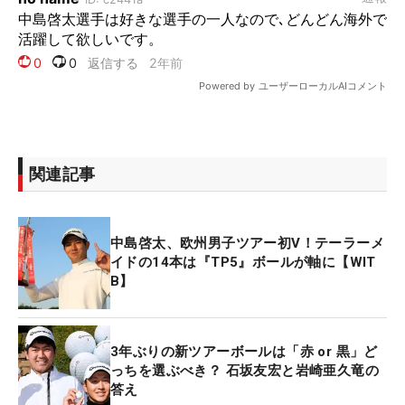
関連記事
中島啓太、欧州男子ツアー初V！テーラーメ
イドの14本は『TP5』ボールが軸に【WIT
B】
3年ぶりの新ツアーボールは「赤 or 黒」ど
っちを選ぶべき？ 石坂友宏と岩崎亜久竜の
答え