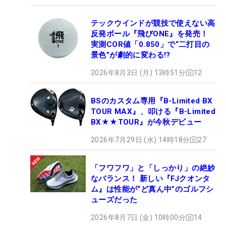
テックウインドが競技で使えない高
反発ボール『飛びONE』を発売！
実測COR値「0.850」で“二打目の
景色”が劇的に変わる!?
2026年8月3日 (月) 13時51分
12
BSのカスタム専用『B-Limited BX
TOUR MAX』、叩ける『B-Limited
BX★★TOUR』が今秋デビュー
2026年7月29日 (水) 14時18分
27
「フワフワ」と「しっかり」の絶妙
なバランス！ 新しい『FJクオンタ
ム』は性能が“ど真ん中”のゴルフシ
ューズだった
2026年8月7日 (金) 10時00分
14