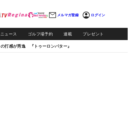
メルマガ登録
ログイン
Sニュース
ゴルフ場予約
連載
プレゼント
しの打感が秀逸 『トゥーロンパター』