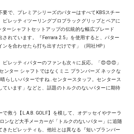
不要で、プレミアシリーズのパターはすべてKBSスチー
、ピレッティツーリングプロブラックグリップとペアに
は、センターシャフトセットアップの伝統的な幅広ブレード
されています。『Ferrara 2.5』を使用すると、パター
インを合わせたら打ち出すだけです」（同社HP）
ピレッティパターのファンも次々に反応。「😍😍😍」
ト センター シャフトではなくミニ プランバーズ ネックな
素晴らしいパターですね...センタースタッフ。センタース
しています」などと、話題のトルクのないパターに期待
救う【L.A.B. GOLF】を模して、オデッセイやテーラ
メロンなど大手メーカーが「トルクのないパター」に追随
てきたピレッティも、他社とは異なる『短いプランバー