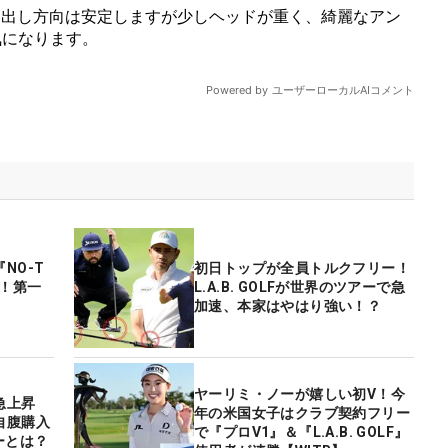
NO-T
初日トップが全員トルクフリー！
売！第一
L.A.B. GOLFが世界のツアーで急
加速、本家はやはり強い！？
ヤーリミ・ノーが嬉しい初V！今
急上昇
年の米国女子はクラブ契約フリー
自腹購入
で『プロV1』＆『L.A.B. GOLF』
ーとは？