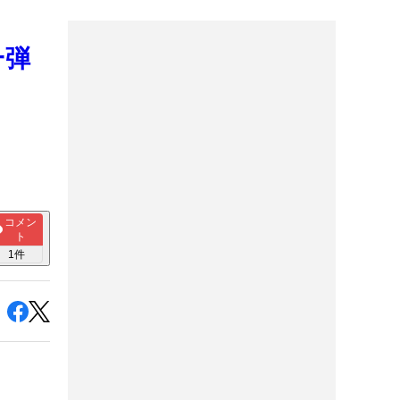
一弾
コメン
ト
1
件