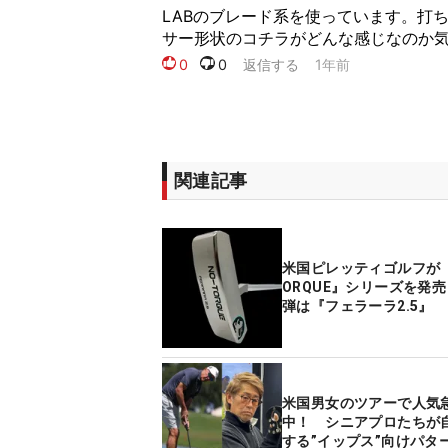
関連記事
米国ピレッティゴルフが『
ORQUE』シリーズを発
弾は『フェラーラ2.5』
米国男女のツアーで人気
中！ シニアプロたちが
する”イップス”向けパタ