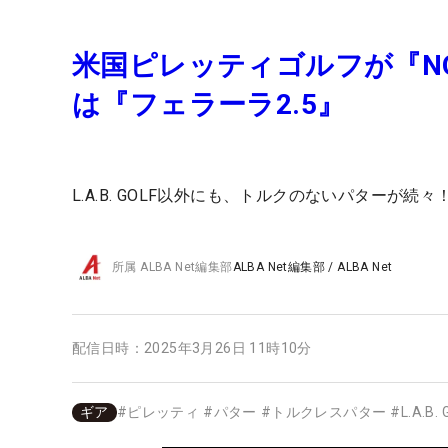
米国ピレッティゴルフが『NO
は『フェラーラ2.5』
L.A.B. GOLF以外にも、トルクのないパターが続々
所属
ALBA Net編集部
ALBA Net編集部
/
ALBA Net
配信日時：
2025年3月26日 11時10分
ギア
#
ピレッティ
#
パター
#
トルクレスパター
#
L.A.B.