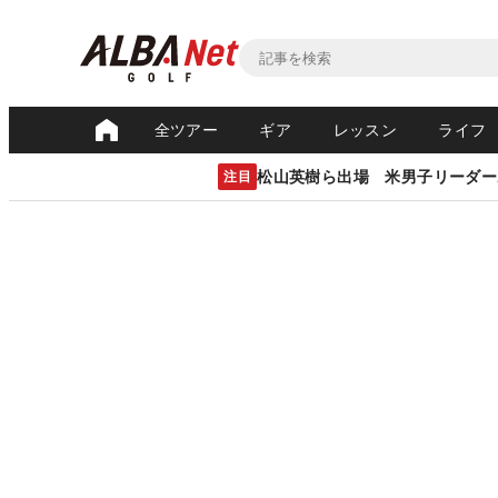
全ツアー
ギア
レッスン
ライフ
松山英樹ら出場 米男子リーダー
注目