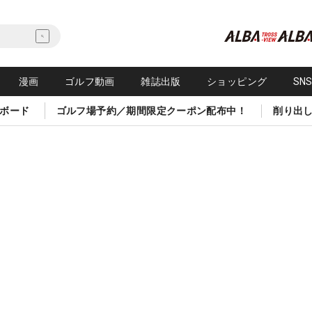
漫画
ゴルフ動画
雑誌出版
ショッピング
SN
ボード
ゴルフ場予約／期間限定クーポン配布中！
削り出