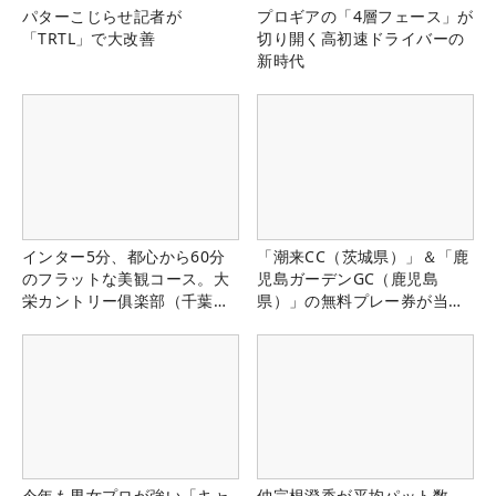
パターこじらせ記者が
プロギアの「4層フェース」が
「TRTL」で大改善
切り開く高初速ドライバーの
新時代
インター5分、都心から60分
「潮来CC（茨城県）」＆「鹿
のフラットな美観コース。大
児島ガーデンGC（鹿児島
栄カントリー俱楽部（千葉
県）」の無料プレー券が当た
県）
る！！
今年も男女プロが強い「キャ
仲宗根澄香が平均パット数