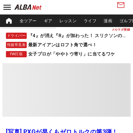
全ツアー
ギア
レッスン
ライフ
漫画
ゴルフ
メルマガ登録
『4』が消え『R』が加わった！ スリクソンの新作
ドライバー
最新アイアンはロフト角で選べ！
性能早見表
女子プロが「ややトウ寄り」に当てるワケ
FW打痕
[写真] PXGが早くもゼロトルクの第3弾！