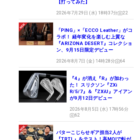
【打ってみた】
2026年7月29日 (水) 18時37分
22
「PING」×「ECCO Leather」がコ
ラボ！ 経年変化を楽しむ上質な
『ARIZONA DESERT』コレクショ
ン、9月15日限定デビュー
2026年8月7日 (金) 14時28分
64
『4』が消え『R』が加わっ
た！ スリクソン『ZXi
R/5/7』＆『ZXiU』アイアン
が9月12日デビュー
2026年8月5日 (水) 17時56分
62
パターこじらせギア担当2人が
『TRTL』をテスト！高MOIで転が