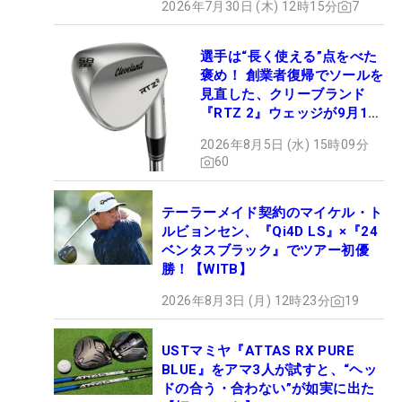
2026年7月30日 (木) 12時15分
7
選手は“長く使える”点をべた
褒め！ 創業者復帰でソールを
見直した、クリーブランド
『RTZ 2』ウェッジが9月12
日デビュー
2026年8月5日 (水) 15時09分
60
テーラーメイド契約のマイケル・ト
ルビョンセン、『Qi4D LS』×『24
ベンタスブラック』でツアー初優
勝！【WITB】
2026年8月3日 (月) 12時23分
19
USTマミヤ『ATTAS RX PURE
BLUE』をアマ3人が試すと、“ヘッ
ドの合う・合わない”が如実に出た