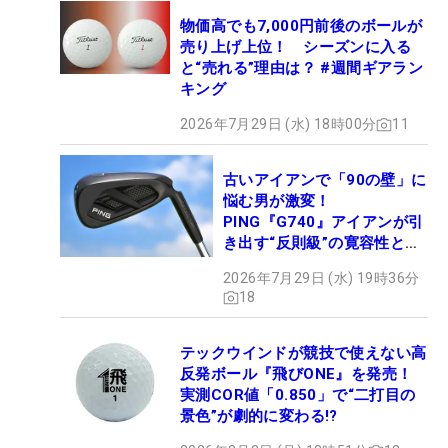
物価高でも7,000円前後のボールが
売り上げ上位！ シーズンに入る
と“売れる”理由は？ #週間ギアラン
キング
2026年7月29日 (水) 18時00分
11
古いアイアンで「90の壁」に
悩む男が激変！
PING『G740』アイアンが引
き出す“反則級”の寛容性と飛
びは本当だった！
2026年7月29日 (水) 19時36分
18
テックウインドが競技で使えない高
反発ボール『飛びONE』を発売！
実測COR値「0.850」で“二打目の
景色”が劇的に変わる!?