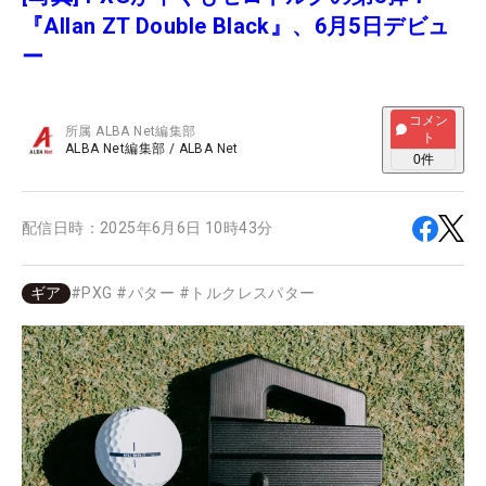
『Allan ZT Double Black』、6月5日デビュ
ー
コメン
所属
ALBA Net編集部
ト
ALBA Net編集部
/
ALBA Net
0
件
配信日時：
2025年6月6日 10時43分
ギア
#
PXG
#
パター
#
トルクレスパター