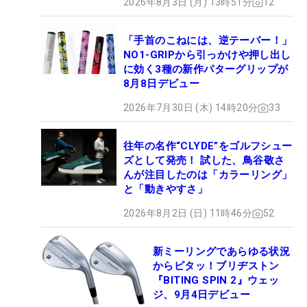
2026年8月3日 (月) 13時51分
12
「手首のこねには、逆テーパー！」
NO1-GRIPから引っかけや押し出し
に効く3種の新作パターグリップが
8月8日デビュー
2026年7月30日 (木) 14時20分
33
往年の名作“CLYDE”をゴルフシュー
ズとして発売！ 試した、鳥谷敬さ
んが注目したのは「カラーリング」
と「動きやすさ」
2026年8月2日 (日) 11時46分
52
新ミーリングであらゆる状況
からピタッ！ブリヂストン
『BITING SPIN 2』ウェッ
ジ、9月4日デビュー