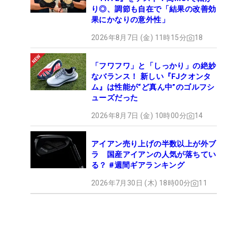
り◎、調節も自在で「結果の改善効
果にかなりの意外性」
2026年8月7日 (金) 11時15分
18
「フワフワ」と「しっかり」の絶妙
なバランス！ 新しい『FJクオンタ
ム』は性能が“ど真ん中”のゴルフシ
ューズだった
2026年8月7日 (金) 10時00分
14
アイアン売り上げの半数以上が外ブ
ラ 国産アイアンの人気が落ちてい
る？ #週間ギアランキング
2026年7月30日 (木) 18時00分
11