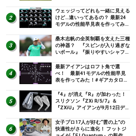
男子プロセッティング
ウェッジってどれも一緒に見える
2
けど…違いってあるの？ 最新24
モデルの性能早見表を作ってみ
た #ギアカタログ2026
桑木志帆の全英制覇を支えた三種
3
の神器？ 『スピンが入り過ぎな
いボール』『振りやすいシャフ
ト』『真っすぐ飛ぶドライバ
ー』 #女子プロセッティング
最新アイアンはロフト角で選
4
べ！ 最新41モデルの性能早見
表を作ってみた！#ギアカタログ
2026
『4』が消え『R』が加わった！
5
スリクソン『ZXi R/5/7』＆
『ZXiU』アイアンが9月12日デ
ビュー
女子プロ17人が好む“雲の上”の
6
快適性がさらに進化！ フットジ
ョイが『FJ Quantum』の新作を