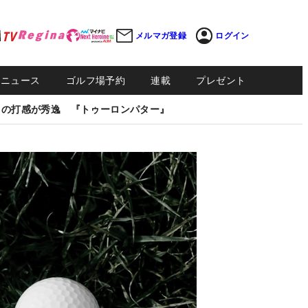
メルマガ登録
ログイン
Sニュース
ゴルフ場予約
連載
プレゼント
しの打感が秀逸 『トゥーロンパター』