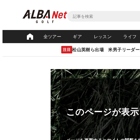
全ツアー
ギア
レッスン
ライフ
松山英樹ら出場 米男子リーダー
注目
このページが表示