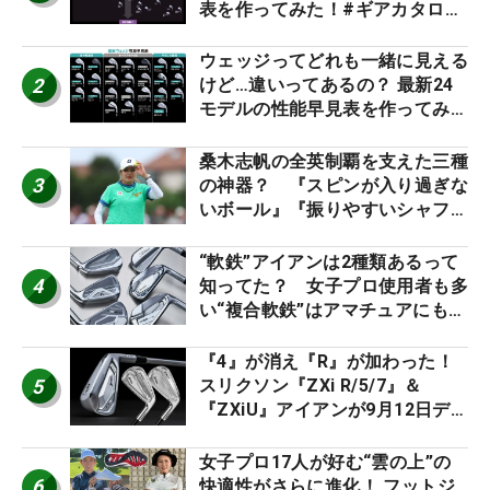
表を作ってみた！#ギアカタログ
2026
ウェッジってどれも一緒に見える
2
けど…違いってあるの？ 最新24
モデルの性能早見表を作ってみ
た #ギアカタログ2026
桑木志帆の全英制覇を支えた三種
3
の神器？ 『スピンが入り過ぎな
いボール』『振りやすいシャフ
ト』『真っすぐ飛ぶドライバ
ー』 #女子プロセッティング
“軟鉄”アイアンは2種類あるって
4
知ってた？ 女子プロ使用者も多
い“複合軟鉄”はアマチュアにもオ
ススメ！
『4』が消え『R』が加わった！
5
スリクソン『ZXi R/5/7』＆
『ZXiU』アイアンが9月12日デ
ビュー
女子プロ17人が好む“雲の上”の
6
快適性がさらに進化！ フットジ