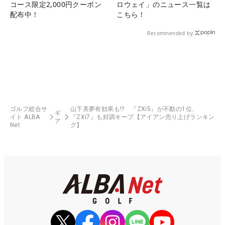
コース限定2,000円クーポン
ロウェイ」のニュース一覧は
配布中！
こちら！
Recommended by
ゴルフ総合サ
山下美夢有効果も!? 『ZXi5』が不動の1位、
ギ
イト ALBA
『ZXi7』も好調キープ【アイアン売り上げランキン
ア
Net
グ】