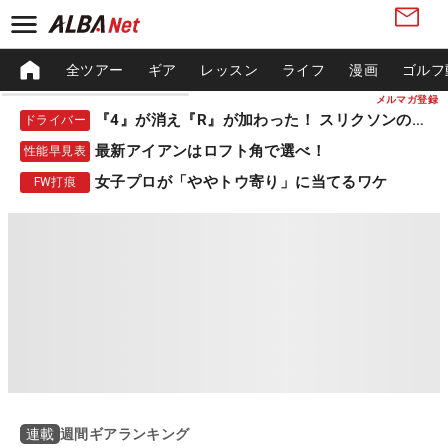
全ツアー
ギア
レッスン
ライフ
漫画
ゴルフ
メルマガ登録
『4』が消え『R』が加わった！ スリクソンの新作
ドライバー
最新アイアンはロフト角で選べ！
性能早見表
女子プロが「ややトウ寄り」に当てるワケ
FW打痕
週間ギアランキング
連載