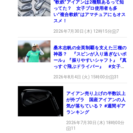
“軟鉄”アイアンは2種類あるって知
ってた？ 女子プロ使用者も多
い“複合軟鉄”はアマチュアにもオス
スメ！
2026年7月30日 (木) 12時15分
7
桑木志帆の全英制覇を支えた三種の
神器？ 『スピンが入り過ぎないボ
ール』『振りやすいシャフト』『真
っすぐ飛ぶドライバー』 #女子プ
ロセッティング
2026年8月4日 (火) 15時00分
31
アイアン売り上げの半数以上
が外ブラ 国産アイアンの人
気が落ちている？ #週間ギア
ランキング
2026年7月30日 (木) 18時00分
11