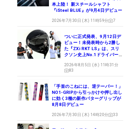
本上陸！ 新スチールシャフト
『iSteel BLUE』が9月4日デビュー
2026年7月30日 (木) 11時59分
7
ついに正式発表、9月12日デ
ビュー！未発表時から2勝し
た『ZXi RKT LS』は、スリ
クソン史上No.1ドライバー!?
【打ってみた】
2026年8月5日 (水) 11時31分
83
「手首のこねには、逆テーパー！」
NO1-GRIPから引っかけや押し出し
に効く3種の新作パターグリップが
8月8日デビュー
2026年7月30日 (木) 14時20分
33