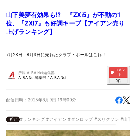
山下美夢有効果も!? 『ZXi5』が不動の1
位、『ZXi7』も好調キープ【アイアン売り
上げランキング】
7月28日～8月3日に売れたクラブ・ボールはこれ！
コメン
所属
ALBA Net編集部
ト
ALBA Net編集部
/
ALBA Net
0
件
配信日時：
2025年8月9日 19時00分
ギア
#
ランキング
#
アイアン
#
ダンロップ
#
スリクソン
#
山下