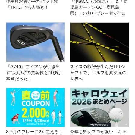
仲宗根澄香が平均パット数
「潮来CC（茨城県）」＆「鹿
『TRTL』で6人抜き！
児島ガーデンGC（鹿児島
県）」の無料プレー券が当た
る！！
『G740』アイアンが引き出
スイスの叡智が生んだTPTシ
す“反則級”の寛容性と飛びは
ャフトで、ゴルフを異次元の
本当だった！
世界へ
8-9月のプレーに2回使える！
今年も男女プロが強い「キャ