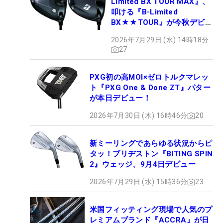
Limited BX TOUR MAX』、
叩ける『B-Limited
BX★★TOUR』が今秋デビュ
ー
2026年7月29日 (水) 14時18分
27
PXG初の高MOI×ゼロトルクマレッ
ト『PXG One & Done ZT』パター
が本日デビュー！
2026年7月30日 (木) 16時46分
20
新ミーリングであらゆる状況からピ
タッ！ブリヂストン『BITING SPIN
2』ウェッジ、9月4日デビュー
2026年7月29日 (水) 15時36分
23
米国フィッティング現場で人気のプ
レミアムブランド『ACCRA』が日