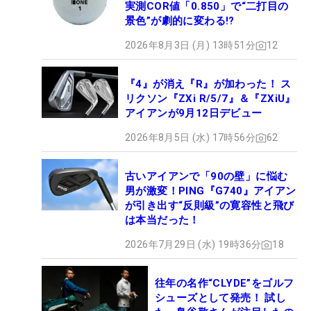
実測COR値「0.850」で“二打目の
景色”が劇的に変わる!?
2026年8月3日 (月) 13時51分
12
『4』が消え『R』が加わった！ ス
リクソン『ZXi R/5/7』＆『ZXiU』
アイアンが9月12日デビュー
2026年8月5日 (水) 17時56分
62
古いアイアンで「90の壁」に悩む
男が激変！PING『G740』アイアン
が引き出す“反則級”の寛容性と飛び
は本当だった！
2026年7月29日 (水) 19時36分
18
往年の名作“CLYDE”をゴルフ
シューズとして発売！ 試し