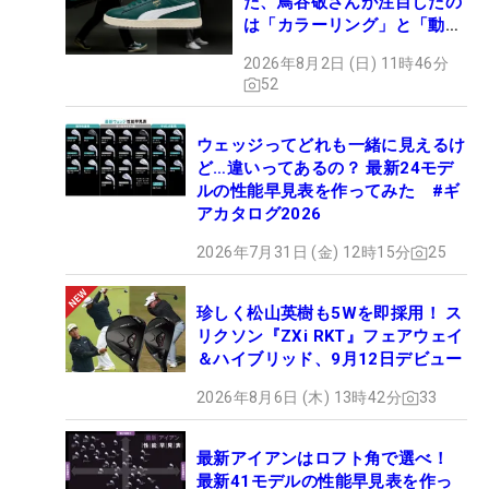
た、鳥谷敬さんが注目したの
は「カラーリング」と「動き
やすさ」
2026年8月2日 (日) 11時46分
52
ウェッジってどれも一緒に見えるけ
ど…違いってあるの？ 最新24モデ
ルの性能早見表を作ってみた #ギ
アカタログ2026
2026年7月31日 (金) 12時15分
25
珍しく松山英樹も5Wを即採用！ ス
リクソン『ZXi RKT』フェアウェイ
＆ハイブリッド、9月12日デビュー
2026年8月6日 (木) 13時42分
33
最新アイアンはロフト角で選べ！
最新41モデルの性能早見表を作っ