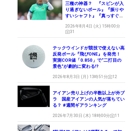
三種の神器？ 『スピンが入
り過ぎないボール』『振りや
すいシャフト』『真っすぐ飛
ぶドライバー』 #女子プロ
2026年8月4日 (火) 15時00分
セッティング
31
テックウインドが競技で使えない高
反発ボール『飛びONE』を発売！
実測COR値「0.850」で“二打目の
景色”が劇的に変わる!?
2026年8月3日 (月) 13時51分
12
アイアン売り上げの半数以上が外ブ
ラ 国産アイアンの人気が落ちてい
る？ #週間ギアランキング
2026年7月30日 (木) 18時00分
11