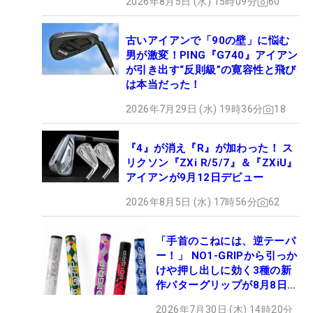
2026年8月5日 (水) 15時09分
60
古いアイアンで「90の壁」に悩む
男が激変！PING『G740』アイアン
が引き出す“反則級”の寛容性と飛び
は本当だった！
2026年7月29日 (水) 19時36分
18
『4』が消え『R』が加わった！ ス
リクソン『ZXi R/5/7』＆『ZXiU』
アイアンが9月12日デビュー
2026年8月5日 (水) 17時56分
62
「手首のこねには、逆テーパ
ー！」 NO1-GRIPから引っか
けや押し出しに効く3種の新
作パターグリップが8月8日デ
ビュー
2026年7月30日 (木) 14時20分