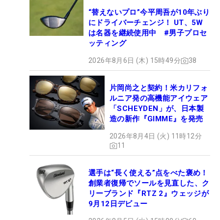
“替えないプロ”今平周吾が10年ぶり
にドライバーチェンジ！ UT、5W
は名器を継続使用中 #男子プロセ
ッティング
2026年8月6日 (木) 15時49分
38
片岡尚之と契約！米カリフォ
ルニア発の高機能アイウェア
「SCHEYDEN」が、日本製
造の新作『GIMME』を発売
2026年8月4日 (火) 11時12分
11
選手は“長く使える”点をべた褒め！
創業者復帰でソールを見直した、ク
リーブランド『RTZ 2』ウェッジが
9月12日デビュー