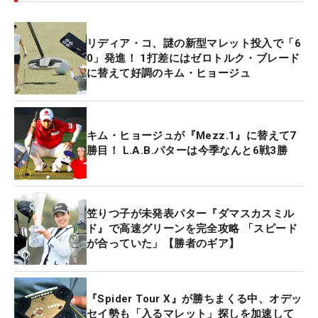
リディア・コ、謎の新型マレット投入で「6
0」発進！ 1打差にはゼロトルク・ブレード
に替えて好調のキム・ヒョージュ
キム・ヒョージュが『Mezz.1』に替えて7
勝目！ L.A.B.パターは今季なんと6戦3勝
笠りつ子が未発表パター『ダマスカスミル
ド』で高速グリーンを完全攻略 「スピード
が合っていた」【勝者のギア】
『Spider Tour X』が勝ちまくる中、オデッ
セイ勢も「入るマレット」探しを加速して