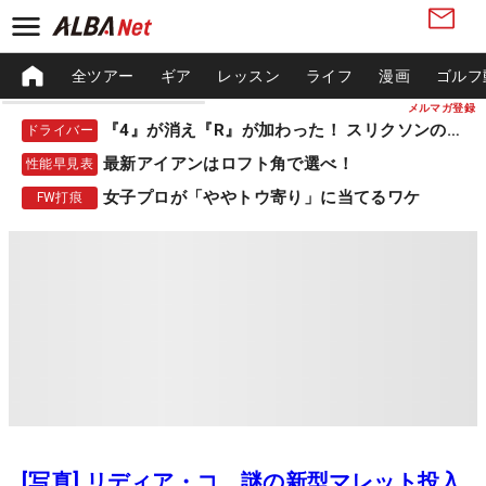
全ツアー
ギア
レッスン
ライフ
漫画
ゴルフ
メルマガ登録
『4』が消え『R』が加わった！ スリクソンの新作
ドライバー
最新アイアンはロフト角で選べ！
性能早見表
女子プロが「ややトウ寄り」に当てるワケ
FW打痕
[写真] リディア・コ、謎の新型マレット投入