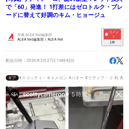
で「60」発進！ 1打差にはゼロトルク・ブレ
ードに替えて好調のキム・ヒョージュ
コメン
所属
ALBA Net編集部
ト
ALBA Net編集部
/
ALBA Net
1
件
配信日時：
2026年3月27日 16時42分
ギア
#
スコッティ・キャメロン
#
パター
#
リディア・コ
#
L.A.B.