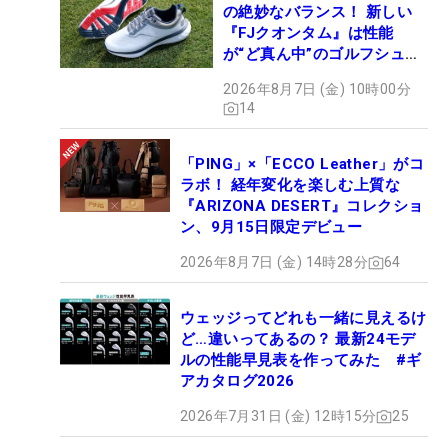
の絶妙なバランス！ 新しい
『FJクオンタム』は性能
が“ど真ん中”のゴルフシュー
ズだった
2026年8月7日 (金) 10時00分
14
「PING」×「ECCO Leather」がコ
ラボ！ 経年変化を楽しむ上質な
『ARIZONA DESERT』コレクショ
ン、9月15日限定デビュー
2026年8月7日 (金) 14時28分
64
ウェッジってどれも一緒に見えるけ
ど…違いってあるの？ 最新24モデ
ルの性能早見表を作ってみた #ギ
アカタログ2026
2026年7月31日 (金) 12時15分
25