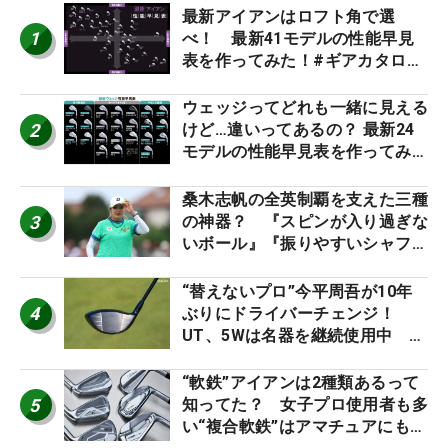
最新アイアンはロフト角で選
1
べ！ 最新41モデルの性能早見
表を作ってみた！#ギアカタログ
2026
ウェッジってどれも一緒に見える
2
けど…違いってあるの？ 最新24
モデルの性能早見表を作ってみ
た #ギアカタログ2026
桑木志帆の全英制覇を支えた三種
3
の神器？ 『スピンが入り過ぎな
いボール』『振りやすいシャフ
ト』『真っすぐ飛ぶドライバ
ー』 #女子プロセッティング
“替えないプロ”今平周吾が10年
4
ぶりにドライバーチェンジ！
UT、5Wは名器を継続使用中 #
男子プロセッティング
“軟鉄”アイアンは2種類あるって
5
知ってた？ 女子プロ使用者も多
い“複合軟鉄”はアマチュアにもオ