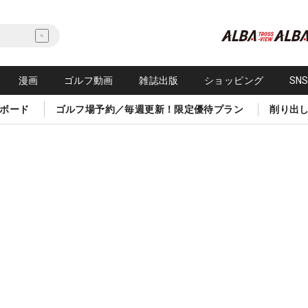
漫画
ゴルフ動画
雑誌出版
ショッピング
SN
ボード
ゴルフ場予約／毎週更新！限定優待プラン
削り出