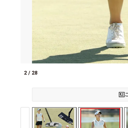
2
/
28