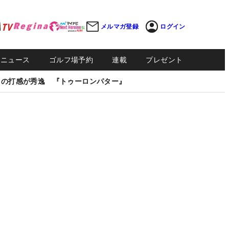
メルマガ登録
ログイン
Sニュース
ゴルフ場予約
連載
プレゼント
しの打感が秀逸 『トゥーロンパター』