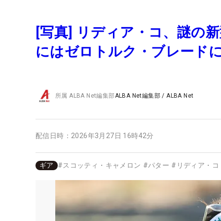
[写真] リディア・コ、謎の
にはゼロトルク・ブレード
所属
ALBA Net編集部
ALBA Net編集部
/
ALBA Net
配信日時：
2026年3月27日 16時42分
ギア
#
スコッティ・キャメロン
#
パター
#
リディア・コ