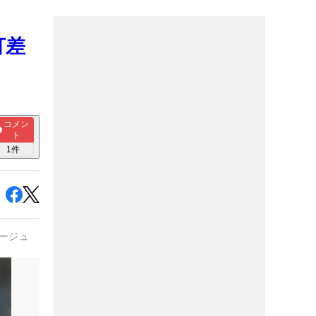
打差
コメン
ト
1
件
ージュ