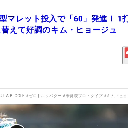
新型マレット投入で「60」発進！ 1
に替えて好調のキム・ヒョージュ
#
L.A.B. GOLF
#
ゼロトルクパター
#
未発表プロトタイプ
#
キム・ヒョ