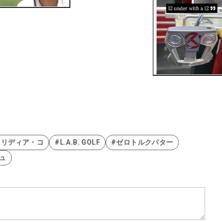
#リディア・コ
#L.A.B. GOLF
#ゼロトルクパター
ュ