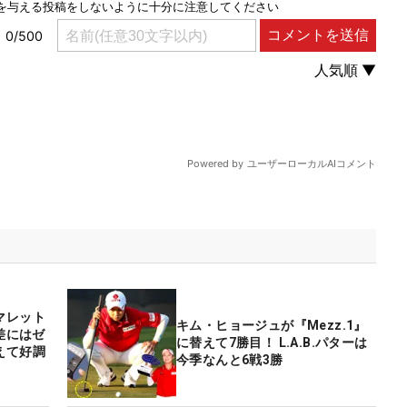
マレット
キム・ヒョージュが『Mezz.1』
差にはゼ
に替えて7勝目！ L.A.B.パターは
えて好調
今季なんと6戦3勝