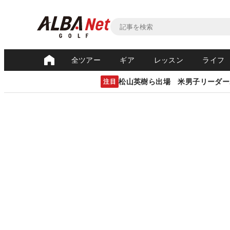
全ツアー
ギア
レッスン
ライフ
松山英樹ら出場 米男子リーダー
注目