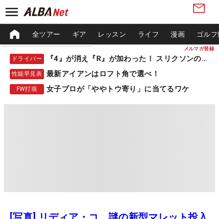
全ツアー
ギア
レッスン
ライフ
漫画
ゴルフ
メルマガ登録
『4』が消え『R』が加わった！ スリクソンの新作
ドライバー
最新アイアンはロフト角で選べ！
性能早見表
女子プロが「ややトウ寄り」に当てるワケ
FW打痕
[写真] リディア・コ、謎の新型マレット投入