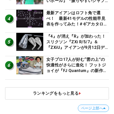
いボール』『振りやすいシャフ
ト』『真っすぐ飛ぶドライバ
ー』 #女子プロセッティング
最新アイアンはロフト角で選
4
べ！ 最新41モデルの性能早見
表を作ってみた！#ギアカタログ
2026
『4』が消え『R』が加わった！
5
スリクソン『ZXi R/5/7』＆
『ZXiU』アイアンが9月12日デ
ビュー
女子プロ17人が好む“雲の上”の
6
快適性がさらに進化！ フットジ
ョイが『FJ Quantum』の新作を
発表、8月7日デビュー
ランキングをもっと見る
ページ上部へ