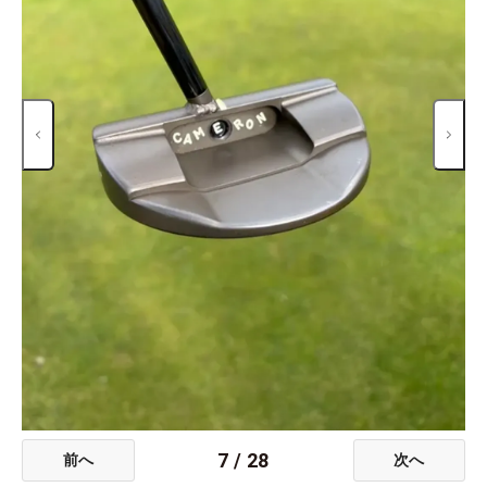
7
/
28
前へ
次へ