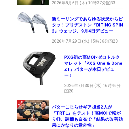
2026年8月6日 (木) 10時37分
33
新ミーリングであらゆる状況からピ
タッ！ブリヂストン『BITING SPIN
2』ウェッジ、9月4日デビュー
2026年7月29日 (水) 15時36分
23
PXG初の高MOI×ゼロトルク
マレット『PXG One & Done
ZT』パターが本日デビュ
ー！
2026年7月30日 (木) 16時46分
20
パターこじらせギア担当2人が
『TRTL』をテスト！高MOIで転が
り◎、調節も自在で「結果の改善効
果にかなりの意外性」