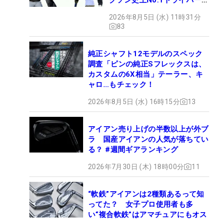
【打ってみた】
2026年8月5日 (水) 11時31分
83
純正シャフト12モデルのスペック
調査「ピンの純正Sフレックスは、
カスタムの6X相当」テーラー、キ
ャロ…もチェック！
2026年8月5日 (水) 16時15分
13
アイアン売り上げの半数以上が外ブ
ラ 国産アイアンの人気が落ちてい
る？ #週間ギアランキング
2026年7月30日 (木) 18時00分
11
“軟鉄”アイアンは2種類あるって知
ってた？ 女子プロ使用者も多
い“複合軟鉄”はアマチュアにもオス