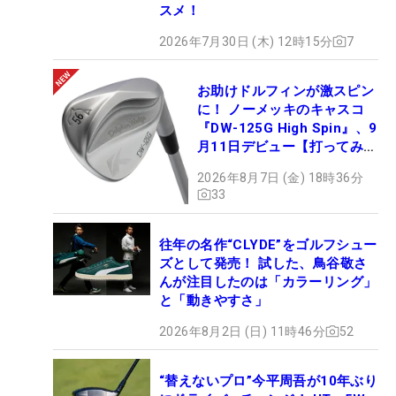
スメ！
2026年7月30日 (木) 12時15分
7
お助けドルフィンが激スピン
に！ ノーメッキのキャスコ
『DW-125G High Spin』、9
月11日デビュー【打ってみ
た】
2026年8月7日 (金) 18時36分
33
往年の名作“CLYDE”をゴルフシュー
ズとして発売！ 試した、鳥谷敬さ
んが注目したのは「カラーリング」
と「動きやすさ」
2026年8月2日 (日) 11時46分
52
“替えないプロ”今平周吾が10年ぶり