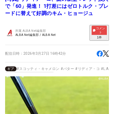
で「60」発進！ 1打差にはゼロトルク・ブレ
ードに替えて好調のキム・ヒョージュ
コメン
所属
ALBA Net編集部
ト
ALBA Net編集部
/
ALBA Net
1
件
配信日時：
2026年3月27日 16時42分
ギア
#
スコッティ・キャメロン
#
パター
#
リディア・コ
#
L.A.B.