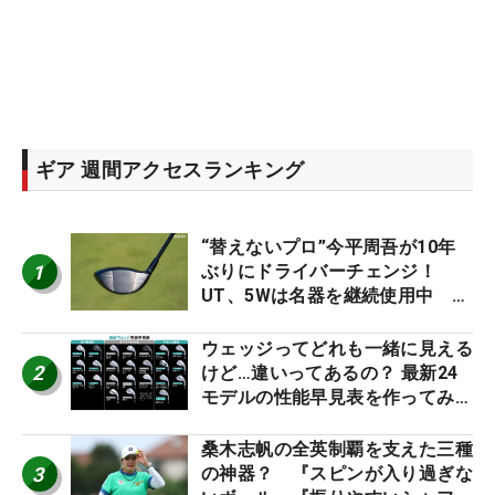
ギア 週間アクセスランキング
“替えないプロ”今平周吾が10年
1
ぶりにドライバーチェンジ！
UT、5Wは名器を継続使用中 #
男子プロセッティング
ウェッジってどれも一緒に見える
2
けど…違いってあるの？ 最新24
モデルの性能早見表を作ってみ
た #ギアカタログ2026
桑木志帆の全英制覇を支えた三種
3
の神器？ 『スピンが入り過ぎな