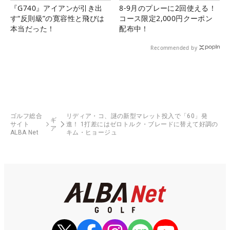
『G740』アイアンが引き出
8-9月のプレーに2回使える！
す“反則級”の寛容性と飛びは
コース限定2,000円クーポン
本当だった！
配布中！
Recommended by
ゴルフ総合
リディア・コ、謎の新型マレット投入で「60」発
ギ
サイト
進！ 1打差にはゼロトルク・ブレードに替えて好調の
ア
ALBA Net
キム・ヒョージュ