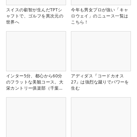
スイスの叡智が生んだTPTシ
今年も男女プロが強い「キャ
ャフトで、ゴルフを異次元の
ロウェイ」のニュース一覧は
世界へ
こちら！
インター5分、都心から60分
アディダス『コードカオス
のフラットな美観コース。大
27』は強烈な蹴りでパワーを
栄カントリー俱楽部（千葉
生む
県）