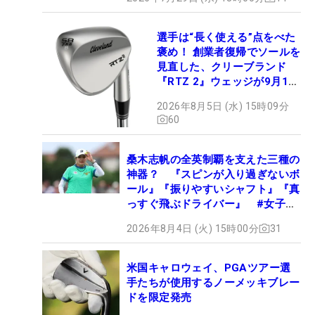
選手は“長く使える”点をべた
褒め！ 創業者復帰でソールを
見直した、クリーブランド
『RTZ 2』ウェッジが9月12
日デビュー
2026年8月5日 (水) 15時09分
60
桑木志帆の全英制覇を支えた三種の
神器？ 『スピンが入り過ぎないボ
ール』『振りやすいシャフト』『真
っすぐ飛ぶドライバー』 #女子プ
ロセッティング
2026年8月4日 (火) 15時00分
31
米国キャロウェイ、PGAツアー選
手たちが使用するノーメッキブレー
ドを限定発売