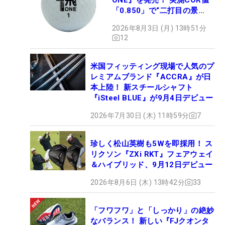
「0.850」で“二打目の景
色”が劇的に変わる!?
2026年8月3日 (月) 13時51分
12
米国フィッティング現場で人気のプ
レミアムブランド『ACCRA』が日
本上陸！ 新スチールシャフト
『iSteel BLUE』が9月4日デビュー
2026年7月30日 (木) 11時59分
7
珍しく松山英樹も5Wを即採用！ ス
リクソン『ZXi RKT』フェアウェイ
＆ハイブリッド、9月12日デビュー
2026年8月6日 (木) 13時42分
33
「フワフワ」と「しっかり」の絶妙
なバランス！ 新しい『FJクオンタ