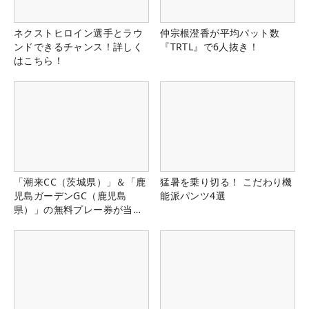
ネクストヒロイン選手とラウ
仲宗根澄香が平均パット数
ンドできるチャンス！詳しく
『TRTL』で6人抜き！
はこちら！
「潮来CC（茨城県）」＆「鹿
猛暑を乗り切る！ こだわり機
児島ガーデンGC（鹿児島
能派パンツ4選
県）」の無料プレー券が当た
る！！