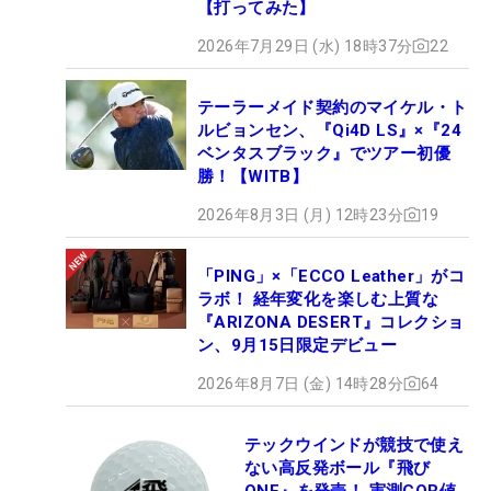
【打ってみた】
2026年7月29日 (水) 18時37分
22
テーラーメイド契約のマイケル・ト
ルビョンセン、『Qi4D LS』×『24
ベンタスブラック』でツアー初優
勝！【WITB】
2026年8月3日 (月) 12時23分
19
「PING」×「ECCO Leather」がコ
ラボ！ 経年変化を楽しむ上質な
『ARIZONA DESERT』コレクショ
ン、9月15日限定デビュー
2026年8月7日 (金) 14時28分
64
テックウインドが競技で使え
ない高反発ボール『飛び
ONE』を発売！ 実測COR値