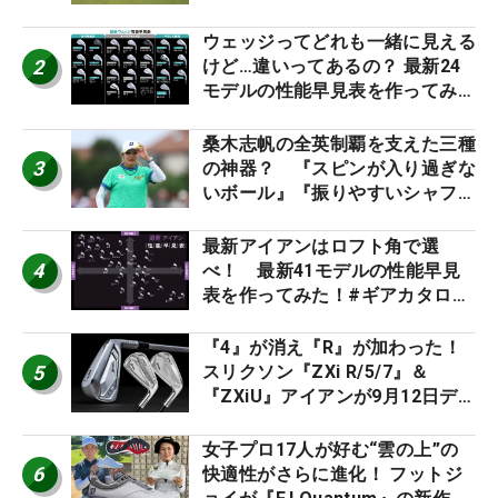
男子プロセッティング
ウェッジってどれも一緒に見える
2
けど…違いってあるの？ 最新24
モデルの性能早見表を作ってみ
た #ギアカタログ2026
桑木志帆の全英制覇を支えた三種
3
の神器？ 『スピンが入り過ぎな
いボール』『振りやすいシャフ
ト』『真っすぐ飛ぶドライバ
ー』 #女子プロセッティング
最新アイアンはロフト角で選
4
べ！ 最新41モデルの性能早見
表を作ってみた！#ギアカタログ
2026
『4』が消え『R』が加わった！
5
スリクソン『ZXi R/5/7』＆
『ZXiU』アイアンが9月12日デ
ビュー
女子プロ17人が好む“雲の上”の
6
快適性がさらに進化！ フットジ