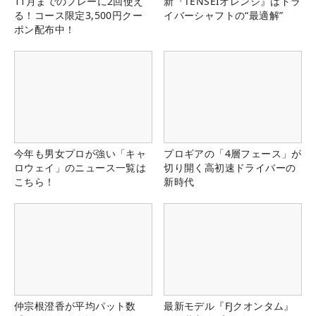
11月までのプレーに2回使え
新『TENSEIオレンジ』はドラ
る！コース限定3,500円クー
イバーシャフトの“最適解”
ポン配布中！
今年も男女プロが強い「キャ
プロギアの「4層フェース」が
ロウェイ」のニュース一覧は
切り開く高初速ドライバーの
こちら！
新時代
仲宗根澄香が平均パット数
最新モデル『FJクオンタム』