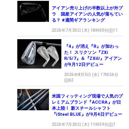
アイアン売り上げの半数以上が外ブ
ラ 国産アイアンの人気が落ちてい
る？ #週間ギアランキング
2026年7月30日 (木) 18時00分
11
『4』が消え『R』が加わっ
た！ スリクソン『ZXi
R/5/7』＆『ZXiU』アイアン
が9月12日デビュー
2026年8月5日 (水) 17時56分
62
米国フィッティング現場で人気のプ
レミアムブランド『ACCRA』が日
本上陸！ 新スチールシャフト
『iSteel BLUE』が9月4日デビュー
2026年7月30日 (木) 11時59分
7