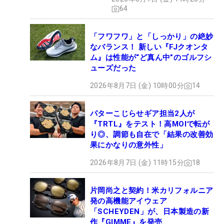
ュー
64
「フワフワ」と「しっかり」の絶妙
なバランス！ 新しい『FJクオンタ
ム』は性能が“ど真ん中”のゴルフシ
ューズだった
2026年8月7日 (金) 10時00分
14
パターこじらせギア担当2人が
『TRTL』をテスト！高MOIで転が
り◎、調節も自在で「結果の改善効
果にかなりの意外性」
2026年8月7日 (金) 11時15分
18
片岡尚之と契約！米カリフォルニア
発の高機能アイウェア
「SCHEYDEN」が、日本製造の新
作『GIMME』を発売