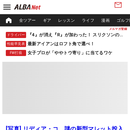
全ツアー
ギア
レッスン
ライフ
漫画
ゴルフ
メルマガ登録
『4』が消え『R』が加わった！ スリクソンの新作
ドライバー
最新アイアンはロフト角で選べ！
性能早見表
女子プロが「ややトウ寄り」に当てるワケ
FW打痕
[写真] リディア・コ、謎の新型マレット投入