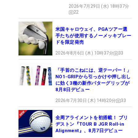
みた】
2026年7月29日 (水) 18時37分
22
米国キャロウェイ、PGAツアー選
手たちが使用するノーメッキブレー
ドを限定発売
2026年8月6日 (木) 10時37分
33
「手首のこねには、逆テーパー！」
NO1-GRIPから引っかけや押し出し
に効く3種の新作パターグリップが
8月8日デビュー
2026年7月30日 (木) 14時20分
33
全周アライメントを初搭載！ ブリ
ヂストン『TOUR B JGR Roll-in
Alignment』、8月7日デビュー