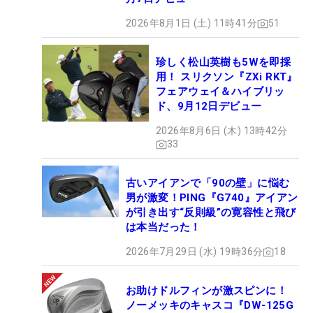
2026年8月1日 (土) 11時41分
51
珍しく松山英樹も5Wを即採
用！ スリクソン『ZXi RKT』
フェアウェイ＆ハイブリッ
ド、9月12日デビュー
2026年8月6日 (木) 13時42分
33
古いアイアンで「90の壁」に悩む
男が激変！PING『G740』アイアン
が引き出す“反則級”の寛容性と飛び
は本当だった！
2026年7月29日 (水) 19時36分
18
お助けドルフィンが激スピンに！
ノーメッキのキャスコ『DW-125G