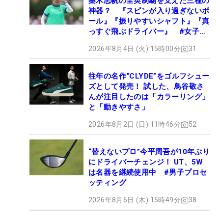
桑木志帆の全英制覇を支えた三種の
神器？ 『スピンが入り過ぎないボ
ール』『振りやすいシャフト』『真
っすぐ飛ぶドライバー』 #女子プ
ロセッティング
2026年8月4日 (火) 15時00分
31
往年の名作“CLYDE”をゴルフシュー
ズとして発売！ 試した、鳥谷敬さ
んが注目したのは「カラーリング」
と「動きやすさ」
2026年8月2日 (日) 11時46分
52
“替えないプロ”今平周吾が10年ぶり
にドライバーチェンジ！ UT、5W
は名器を継続使用中 #男子プロセ
ッティング
2026年8月6日 (木) 15時49分
38