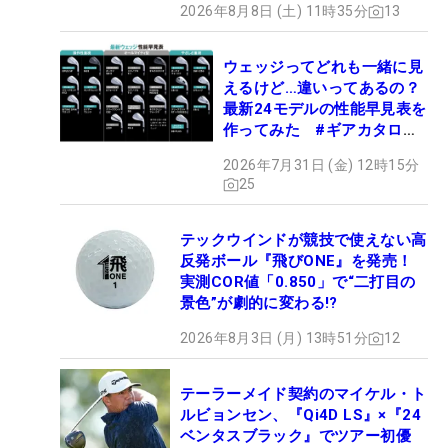
2026年8月8日 (土) 11時35分
13
ウェッジってどれも一緒に見
えるけど…違いってあるの？
最新24モデルの性能早見表を
作ってみた #ギアカタログ
2026
2026年7月31日 (金) 12時15分
25
テックウインドが競技で使えない高
反発ボール『飛びONE』を発売！
実測COR値「0.850」で“二打目の
景色”が劇的に変わる!?
2026年8月3日 (月) 13時51分
12
テーラーメイド契約のマイケル・ト
ルビョンセン、『Qi4D LS』×『24
ベンタスブラック』でツアー初優