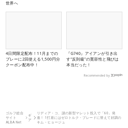
世界へ
4日間限定配布！11月までの
『G740』アイアンが引き出
プレーに2回使える1,500円分
す“反則級”の寛容性と飛びは
クーポン配布中！
本当だった！
Recommended by
ゴルフ総合
リディア・コ、謎の新型マレット投入で「60」発
ギ
サイト
進！ 1打差にはゼロトルク・ブレードに替えて好調の
ア
ALBA Net
キム・ヒョージュ