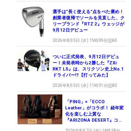
選手は“長く使える”点をべた褒め！
創業者復帰でソールを見直した、ク
リーブランド『RTZ 2』ウェッジが
9月12日デビュー
2026年8月5日 (水) 15時09分
60
ついに正式発表、9月12日デビュ
ー！未発表時から2勝した『ZXi
RKT LS』は、スリクソン史上No.1
ドライバー!?【打ってみた】
2026年8月5日 (水) 11時31分
83
「PING」×「ECCO
Leather」がコラボ！ 経年変
化を楽しむ上質な
『ARIZONA DESERT』コレ
クション、9月15日限定デビ
2026年8月7日 (金) 14時28分