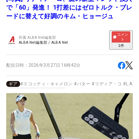
で「60」発進！ 1打差にはゼロトルク・ブレ
ードに替えて好調のキム・ヒョージュ
コメン
所属
ALBA Net編集部
ト
ALBA Net編集部
/
ALBA Net
1
件
配信日時：
2026年3月27日 16時42分
ギア
#
スコッティ・キャメロン
#
パター
#
リディア・コ
#
L.A.B.