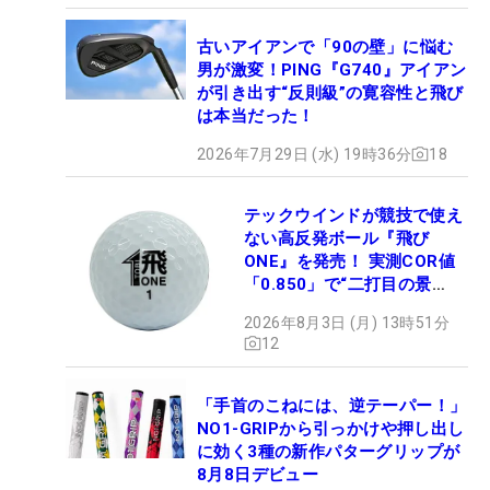
古いアイアンで「90の壁」に悩む
男が激変！PING『G740』アイアン
が引き出す“反則級”の寛容性と飛び
は本当だった！
2026年7月29日 (水) 19時36分
18
テックウインドが競技で使え
ない高反発ボール『飛び
ONE』を発売！ 実測COR値
「0.850」で“二打目の景
色”が劇的に変わる!?
2026年8月3日 (月) 13時51分
12
「手首のこねには、逆テーパー！」
NO1-GRIPから引っかけや押し出し
に効く3種の新作パターグリップが
8月8日デビュー