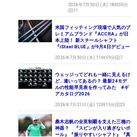
2026年7月30日 (木) 18時00分
11
米国フィッティング現場で人気のプ
レミアムブランド『ACCRA』が日
本上陸！ 新スチールシャフト
『iSteel BLUE』が9月4日デビュー
2026年7月30日 (木) 11時59分
7
ウェッジってどれも一緒に見えるけ
ど…違いってあるの？ 最新24モデ
ルの性能早見表を作ってみた #ギ
アカタログ2026
2026年7月31日 (金) 12時15分
25
桑木志帆の全英制覇を支えた三種の
神器？ 『スピンが入り過ぎないボ
ール』『振りやすいシャフト』『真