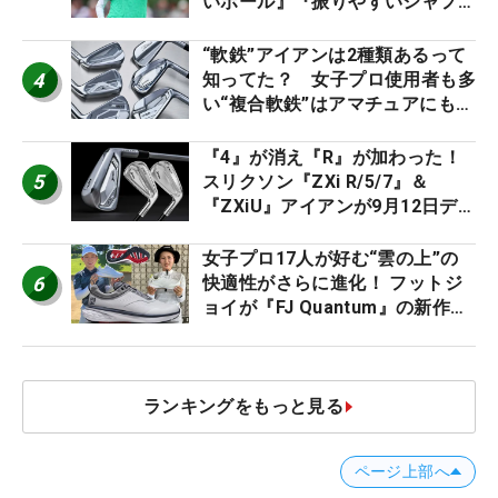
いボール』『振りやすいシャフ
ト』『真っすぐ飛ぶドライバ
ー』 #女子プロセッティング
“軟鉄”アイアンは2種類あるって
4
知ってた？ 女子プロ使用者も多
い“複合軟鉄”はアマチュアにもオ
ススメ！
『4』が消え『R』が加わった！
5
スリクソン『ZXi R/5/7』＆
『ZXiU』アイアンが9月12日デ
ビュー
女子プロ17人が好む“雲の上”の
6
快適性がさらに進化！ フットジ
ョイが『FJ Quantum』の新作を
発表、8月7日デビュー
ランキングをもっと見る
ページ上部へ