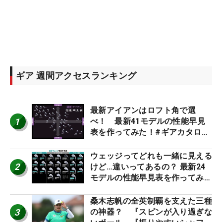
ギア 週間アクセスランキング
最新アイアンはロフト角で選
1
べ！ 最新41モデルの性能早見
表を作ってみた！#ギアカタログ
2026
ウェッジってどれも一緒に見える
2
けど…違いってあるの？ 最新24
モデルの性能早見表を作ってみ
た #ギアカタログ2026
桑木志帆の全英制覇を支えた三種
3
の神器？ 『スピンが入り過ぎな