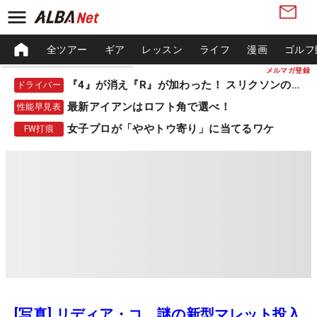
全ツアー
ギア
レッスン
ライフ
漫画
ゴルフ
メルマガ登録
『4』が消え『R』が加わった！ スリクソンの新作
ドライバー
最新アイアンはロフト角で選べ！
性能早見表
女子プロが「ややトウ寄り」に当てるワケ
FW打痕
[写真] リディア・コ、謎の新型マレット投入