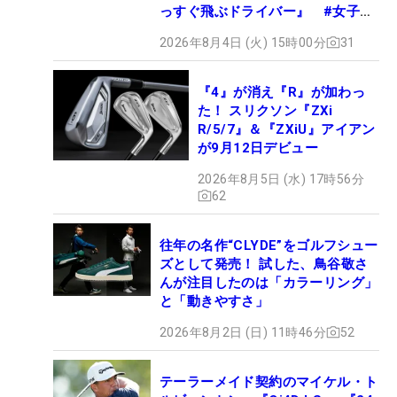
っすぐ飛ぶドライバー』 #女子プ
ロセッティング
2026年8月4日 (火) 15時00分
31
『4』が消え『R』が加わっ
た！ スリクソン『ZXi
R/5/7』＆『ZXiU』アイアン
が9月12日デビュー
2026年8月5日 (水) 17時56分
62
往年の名作“CLYDE”をゴルフシュー
ズとして発売！ 試した、鳥谷敬さ
んが注目したのは「カラーリング」
と「動きやすさ」
2026年8月2日 (日) 11時46分
52
テーラーメイド契約のマイケル・ト