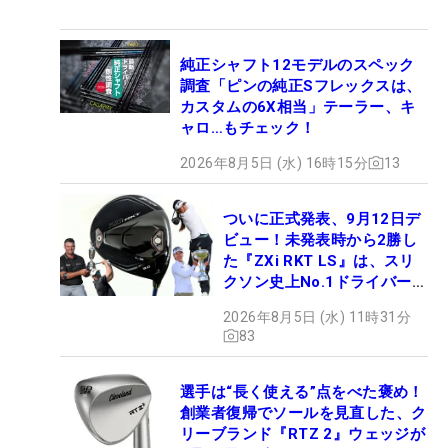
純正シャフト12モデルのスペック
調査「ピンの純正Sフレックスは、
カスタムの6X相当」テーラー、キ
ャロ…もチェック！
2026年8月5日 (水) 16時15分
13
ついに正式発表、9月12日デ
ビュー！未発表時から2勝し
た『ZXi RKT LS』は、スリ
クソン史上No.1ドライバー!?
【打ってみた】
2026年8月5日 (水) 11時31分
83
選手は“長く使える”点をべた褒め！
創業者復帰でソールを見直した、ク
リーブランド『RTZ 2』ウェッジが