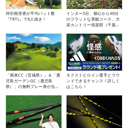
仲宗根澄香が平均パット数
インター5分、都心から60分
『TRTL』で6人抜き！
のフラットな美観コース。大
栄カントリー俱楽部（千葉
県）
「潮来CC（茨城県）」＆「鹿
ネクストヒロイン選手とラウ
児島ガーデンGC（鹿児島
ンドできるチャンス！詳しく
県）」の無料プレー券が当た
はこちら！
る！！