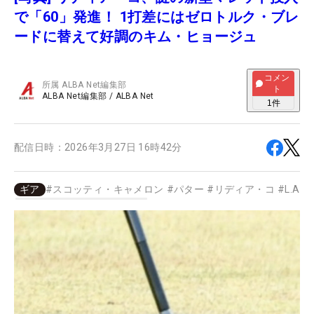
で「60」発進！ 1打差にはゼロトルク・ブレ
ードに替えて好調のキム・ヒョージュ
コメン
所属
ALBA Net編集部
ト
ALBA Net編集部
/
ALBA Net
1
件
配信日時：
2026年3月27日 16時42分
ギア
#
スコッティ・キャメロン
#
パター
#
リディア・コ
#
L.A.B.