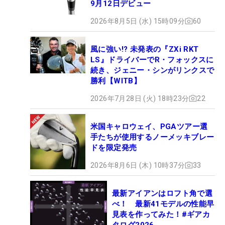
9月12日デビュー
2026年8月5日 (水) 15時09分
60
風に強い!? 未発表の『ZXi RKT
LS』ドライバーでR・フォックスに
続き、ジェニー・シンがリンクスで
勝利【WITB】
2026年7月28日 (火) 18時23分
22
米国キャロウェイ、PGAツアー選
手たちが使用するノーメッキブレー
ドを限定発売
2026年8月6日 (木) 10時37分
33
最新アイアンはロフト角で選
べ！ 最新41モデルの性能早
見表を作ってみた！#ギアカ
タログ2026