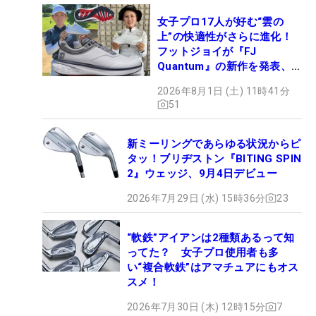
女子プロ17人が好む“雲の
上”の快適性がさらに進化！
フットジョイが『FJ
Quantum』の新作を発表、8
月7日デビュー
2026年8月1日 (土) 11時41分
51
新ミーリングであらゆる状況からピ
タッ！ブリヂストン『BITING SPIN
2』ウェッジ、9月4日デビュー
2026年7月29日 (水) 15時36分
23
“軟鉄”アイアンは2種類あるって知
ってた？ 女子プロ使用者も多
い“複合軟鉄”はアマチュアにもオス
スメ！
2026年7月30日 (木) 12時15分
7