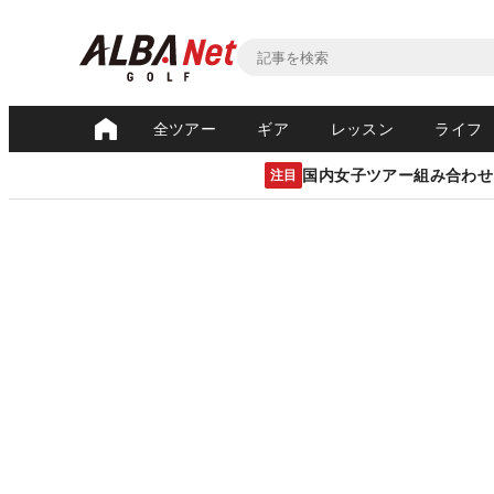
全ツアー
ギア
レッスン
ライフ
国内女子ツアー組み合わせ
注目