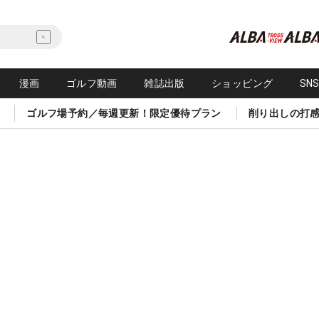
漫画
ゴルフ動画
雑誌出版
ショッピング
SN
ゴルフ場予約／毎週更新！限定優待プラン
削り出しの打