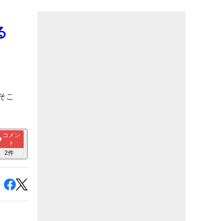
る
そこ
コメン
ト
2
件