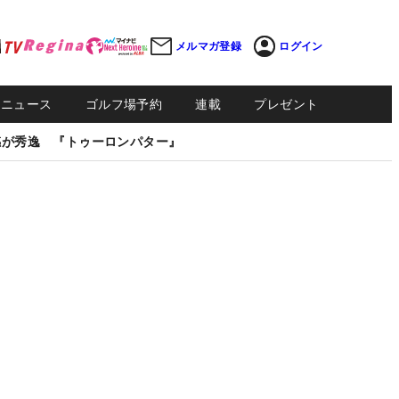
メルマガ登録
ログイン
Sニュース
ゴルフ場予約
連載
プレゼント
感が秀逸 『トゥーロンパター』