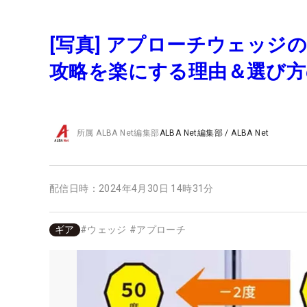
[写真] アプローチウェッ
攻略を楽にする理由＆選び
所属
ALBA Net編集部
ALBA Net編集部
/
ALBA Net
配信日時：
2024年4月30日 14時31分
ギア
#
ウェッジ
#
アプローチ