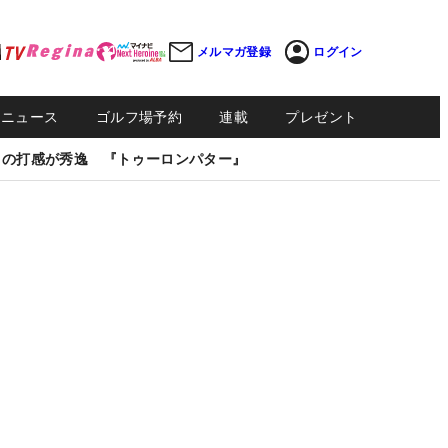
メルマガ登録
ログイン
Sニュース
ゴルフ場予約
連載
プレゼント
しの打感が秀逸 『トゥーロンパター』