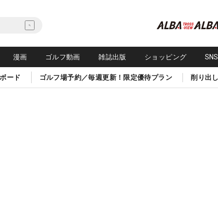
漫画
ゴルフ動画
雑誌出版
ショッピング
SN
ボード
ゴルフ場予約／毎週更新！限定優待プラン
削り出