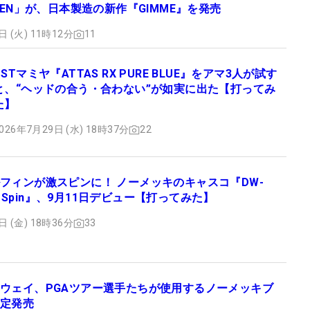
YDEN」が、日本製造の新作『GIMME』を発売
日 (火) 11時12分
11
USTマミヤ『ATTAS RX PURE BLUE』をアマ3人が試す
と、“ヘッドの合う・合わない”が如実に出た【打ってみ
た】
026年7月29日 (水) 18時37分
22
フィンが激スピンに！ ノーメッキのキャスコ『DW-
igh Spin』、9月11日デビュー【打ってみた】
日 (金) 18時36分
33
ウェイ、PGAツアー選手たちが使用するノーメッキブ
定発売