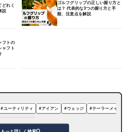
ゴルフグリップの正しい握り方と
てどれく
は？ 代表的な3つの握り方と手
解説
順、注意点を解説
ャフトの
シャフト
介
#
ユーティリティ
#
アイアン
#
ウェッジ
#
テーラーメイド
#
もっと詳しく検索