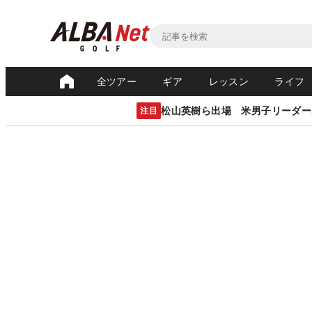
全ツアー
ギア
レッスン
ライフ
松山英樹ら出場 米男子リーダー
注目