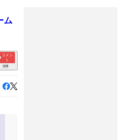
ーム
コメン
ト
0
件